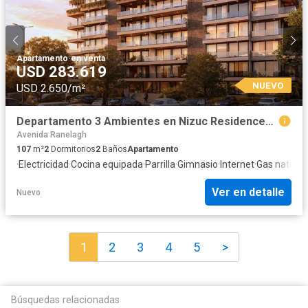
Apartamento
·
en venta
USD 283.619
NUEVO
USD 2.650/m²
Departamento 3 Ambientes en Nizuc Residences, Puerto Nizuc, Guillermo E. Hudson
Avenida Ranelagh
107
m²
2
Dormitorios
2
Baños
Apartamento
·
Electricidad
·
Cocina equipada
·
Parrilla
·
Gimnasio
·
Internet
·
Gas natural
·
Ver en detalle
Nuevo
1
2
3
4
5
>
Búsquedas relacionadas