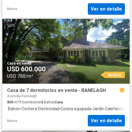
Ver en detalle
Nuevo
1
/
20
Casa
·
en venta
USD 600.000
NUEVO
USD 750/m²
Casa de 7 dormitorios en venta - RANELAGH
Avenida Ranelagh
800
m²
7
Dormitorios
5
Baños
Casa
·
Balcón
·
Cochera
·
Electricidad
·
Cocina equipada
·
Jardín
·
Calefacción
·
In
Ver en detalle
Nuevo