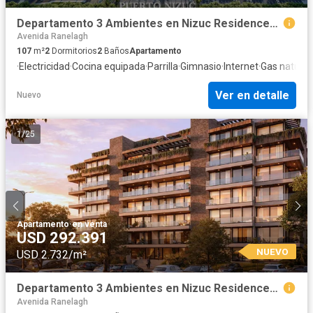
Departamento 3 Ambientes en Nizuc Residences, Puerto Nizuc, Guillermo E. Hudson
Avenida Ranelagh
107
m²
2
Dormitorios
2
Baños
Apartamento
·
Electricidad
·
Cocina equipada
·
Parrilla
·
Gimnasio
·
Internet
·
Gas natural
·
Ver en detalle
Nuevo
1
/
25
Apartamento
·
en venta
USD 292.391
NUEVO
USD 2.732/m²
Departamento 3 Ambientes en Nizuc Residences, Puerto Nizuc, Guillermo E. Hudson
Avenida Ranelagh