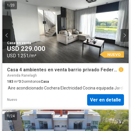
1
/
20
Casa
·
en venta
USD 229.000
NUEVO
USD 1.251/m²
Casa 4 ambientes en venta barrio privado Federico 1 / Berazategui.
Avenida Ranelagh
183
m²
3
Dormitorios
Casa
·
Aire acondicionado
·
Cochera
·
Electricidad
·
Cocina equipada
·
Jardín
·
Pa
Ver en detalle
Nuevo
1
/
24