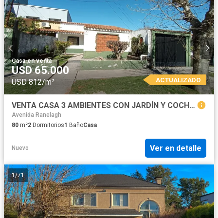
Casa
·
en venta
USD 65.000
ACTUALIZADO
USD 812/m²
VENTA CASA 3 AMBIENTES CON JARDÍN Y COCHERA 2 AUTOS EN HUDSON
Avenida Ranelagh
80
m²
2
Dormitorios
1
Baño
Casa
Ver en detalle
Nuevo
1
/
71