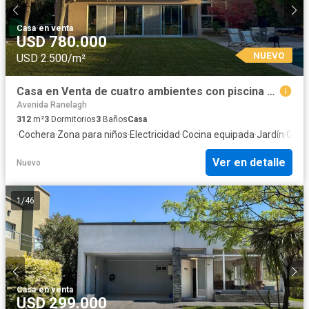
Casa
·
en venta
USD 780.000
NUEVO
USD 2.500/m²
Casa en Venta de cuatro ambientes con piscina y galeria cerrada en Abril Club de Campo
Avenida Ranelagh
312
m²
3
Dormitorios
3
Baños
Casa
·
Cochera
·
Zona para niños
·
Electricidad
·
Cocina equipada
·
Jardín
·
Gimn
Ver en detalle
Nuevo
1
/
46
Casa
·
en venta
USD 299.000