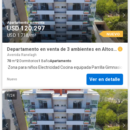
Apartamento
·
en venta
USD 120.297
NUEVO
USD 1.718/m²
Departamento en venta de 3 ambientes en Altos de Sol, Berazategui
Avenida Ranelagh
70
m²
2
Dormitorios
1
Baño
Apartamento
·
Zona para niños
·
Electricidad
·
Cocina equipada
·
Parrilla
·
Gimnasio
·
Gas
Ver en detalle
Nuevo
1
/
24