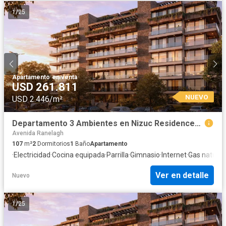
1
/
25
Apartamento
·
en venta
USD 261.811
NUEVO
USD 2.446/m²
Departamento 3 Ambientes en Nizuc Residences, Puerto Nizuc, Guillermo E. Hudson
Avenida Ranelagh
107
m²
2
Dormitorios
1
Baño
Apartamento
·
Electricidad
·
Cocina equipada
·
Parrilla
·
Gimnasio
·
Internet
·
Gas natural
·
Ver en detalle
Nuevo
1
/
25