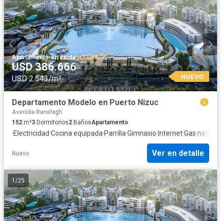
Apartamento
·
en venta
USD 386.666
NUEVO
USD 2.543/m²
Departamento Modelo en Puerto Nizuc
Avenida Ranelagh
152
m²
3
Dormitorios
2
Baños
Apartamento
·
Electricidad
·
Cocina equipada
·
Parrilla
·
Gimnasio
·
Internet
·
Gas natural
·
Ver en detalle
Nuevo
1
/
25