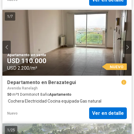
1
/
7
Apartamento
·
en venta
USD 110.000
NUEVO
USD 2.200/m²
Departamento en Berazategui
Avenida Ranelagh
50
m²
1
Dormitorio
1
Baño
Apartamento
·
Cochera
·
Electricidad
·
Cocina equipada
·
Gas natural
Ver en detalle
Nuevo
1
/
25