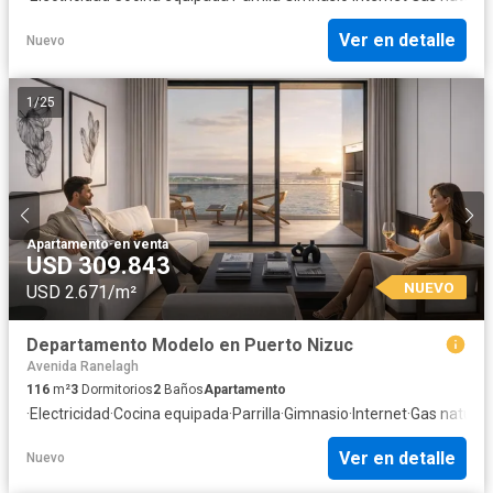
Ver en detalle
Nuevo
1
/
25
Apartamento
·
en venta
USD 309.843
NUEVO
USD 2.671/m²
Departamento Modelo en Puerto Nizuc
Avenida Ranelagh
116
m²
3
Dormitorios
2
Baños
Apartamento
·
Electricidad
·
Cocina equipada
·
Parrilla
·
Gimnasio
·
Internet
·
Gas natural
·
Ver en detalle
Nuevo