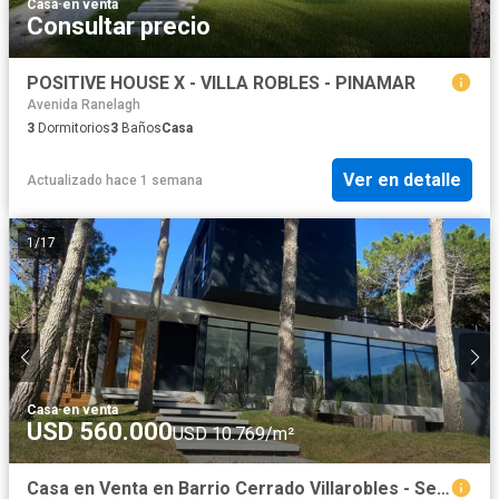
Casa
·
en venta
Consultar precio
POSITIVE HOUSE X - VILLA ROBLES - PINAMAR
Avenida Ranelagh
3
Dormitorios
3
Baños
Casa
Ver en detalle
Actualizado hace 1 semana
1
/
17
Casa
·
en venta
USD 560.000
USD 10.769/m²
Casa en Venta en Barrio Cerrado Villarobles - Sector Brisas