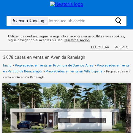
Utilizamos cookies, sigue navegando si aceptas su uso.Utilizamos cookies,
sigue navegando si aceptas su uso.
Nuestros socios
BLOQUEAR
ACEPTO
3.078 casas en venta en Avenida Ranelagh
Inicio
>
Propiedades en venta en Provincia de Buenos Aires
>
Propiedades en venta
en Partido de Berazategui
>
Propiedades en venta en Villa España
>
Propiedades en
venta en Avenida Ranelagh
1
/
4