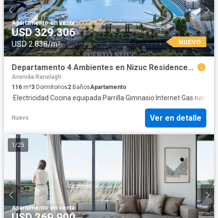
Apartamento
·
en venta
USD 329.306
NUEVO
USD 2.838/m²
Departamento 4 Ambientes en Nizuc Residences, Puerto Nizuc, Guillermo E. Hudson
Avenida Ranelagh
116
m²
3
Dormitorios
2
Baños
Apartamento
·
Electricidad
·
Cocina equipada
·
Parrilla
·
Gimnasio
·
Internet
·
Gas natural
·
Ver en detalle
Nuevo
1
/
25
Apartamento
·
en venta
USD 269.900