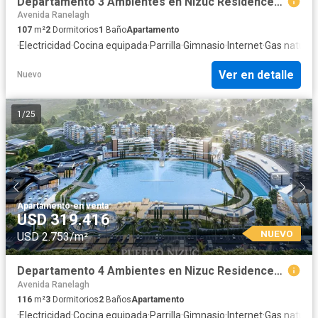
Departamento 3 Ambientes en Nizuc Residences, Puerto Nizuc, Guillermo E. Hudson
Avenida Ranelagh
107
m²
2
Dormitorios
1
Baño
Apartamento
·
Electricidad
·
Cocina equipada
·
Parrilla
·
Gimnasio
·
Internet
·
Gas natural
·
Ver en detalle
Nuevo
1
/
25
Apartamento
·
en venta
USD 319.416
NUEVO
USD 2.753/m²
Departamento 4 Ambientes en Nizuc Residences, Puerto Nizuc, Guillermo E. Hudson
Avenida Ranelagh
116
m²
3
Dormitorios
2
Baños
Apartamento
·
Electricidad
·
Cocina equipada
·
Parrilla
·
Gimnasio
·
Internet
·
Gas natural
·