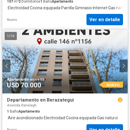
107
m²
2
Dormitorios
1
Baño
Apartamento
·
Electricidad
·
Cocina equipada
·
Parrilla
·
Gimnasio
·
Internet
·
Gas natural
·
Ver en detalle
Nuevo
1
/
16
Apartamento
·
en venta
USD 70.000
NUEVO
Departamento en Berazategui
Avenida Ranelagh
1
Baño
Apartamento
·
Aire acondicionado
·
Electricidad
·
Cocina equipada
·
Gas natural
Ver en detalle
Nuevo