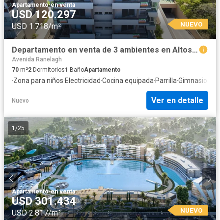
Apartamento
·
en venta
USD 120.297
NUEVO
USD 1.718/m²
Departamento en venta de 3 ambientes en Altos de Sol, Berazategui
Avenida Ranelagh
70
m²
2
Dormitorios
1
Baño
Apartamento
·
Zona para niños
·
Electricidad
·
Cocina equipada
·
Parrilla
·
Gimnasio
·
Gas
Ver en detalle
Nuevo
1
/
25
Apartamento
·
en venta
USD 301.434
NUEVO
USD 2.817/m²