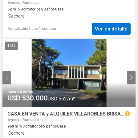
Avenida Ranelagh
52
m²
5
Dormitorios
5
Baños
Casa
·
Cochera
Ver en detalle
Actualizado hace 1 semana
1
/
34
Casa
·
en venta
USD 530.000
USD 552/m²
CASA EN VENTA y ALQUILER VILLAROBLES BRISAS 498
Avenida Ranelagh
960
m²
5
Dormitorios
5
Baños
Casa
·
Cochera