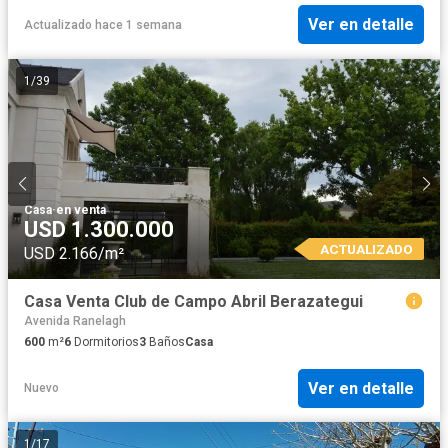
Ver en detalle
Actualizado hace 1 semana
1
/
39
Casa
·
en venta
USD 1.300.000
ACTUALIZADO
USD 2.166/m²
Casa Venta Club de Campo Abril Berazategui
Avenida Ranelagh
600
m²
6
Dormitorios
3
Baños
Casa
Ver en detalle
Nuevo
1
/
17