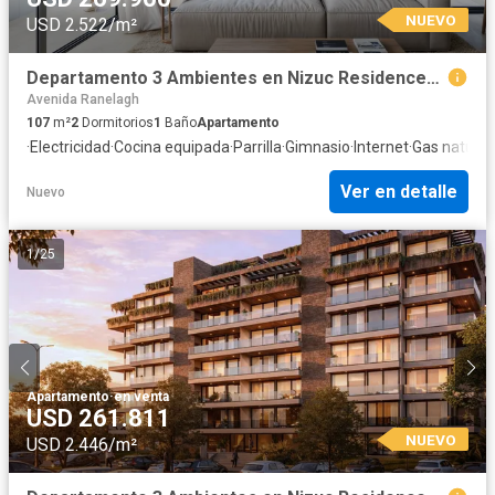
NUEVO
USD 2.522/m²
Departamento 3 Ambientes en Nizuc Residences, Puerto Nizuc, Guillermo E. Hudson
Avenida Ranelagh
107
m²
2
Dormitorios
1
Baño
Apartamento
·
Electricidad
·
Cocina equipada
·
Parrilla
·
Gimnasio
·
Internet
·
Gas natural
·
Ver en detalle
Nuevo
1
/
25
Apartamento
·
en venta
USD 261.811
NUEVO
USD 2.446/m²