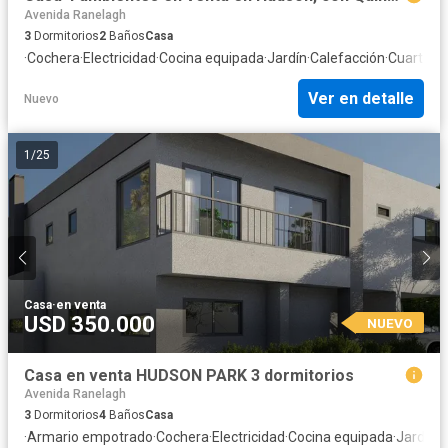
Avenida Ranelagh
3
Dormitorios
2
Baños
Casa
·
Cochera
·
Electricidad
·
Cocina equipada
·
Jardín
·
Calefacción
·
Cuarto de
Ver en detalle
Nuevo
1
/
25
Casa
·
en venta
USD 350.000
NUEVO
Casa en venta HUDSON PARK 3 dormitorios
Avenida Ranelagh
3
Dormitorios
4
Baños
Casa
·
Armario empotrado
·
Cochera
·
Electricidad
·
Cocina equipada
·
Jardín
·
P