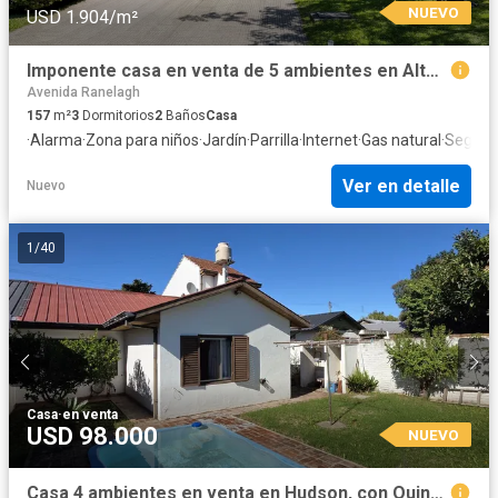
NUEVO
USD 1.904/m²
Imponente casa en venta de 5 ambientes en Altos de hudson II, Hudson, Berazategui
Avenida Ranelagh
157
m²
3
Dormitorios
2
Baños
Casa
·
Alarma
·
Zona para niños
·
Jardín
·
Parrilla
·
Internet
·
Gas natural
·
Seguri
Ver en detalle
Nuevo
1
/
40
Casa
·
en venta
USD 98.000
NUEVO
Casa 4 ambientes en venta en Hudson, con Quincho y Pileta