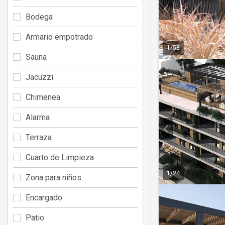
Bodega
Armario empotrado
1
/
58
Sauna
Jacuzzi
Chimenea
Alarma
Terraza
Cuarto de Limpieza
1
/
24
Zona para niños
Encargado
Patio