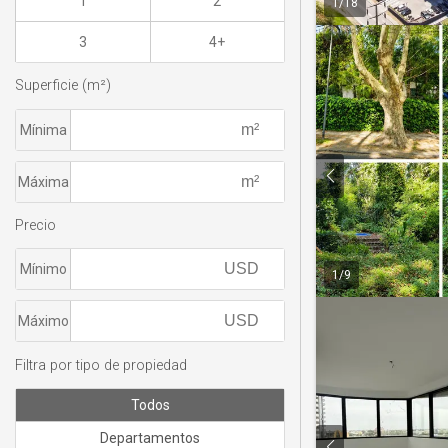
1
2
1
/
18
3
4+
Superficie (m²)
Mínima
Máxima
Precio
Mínimo
1
/
9
Máximo
Filtra por tipo de propiedad
Todos
Departamentos