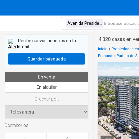
4.320 casas en ve
Recibe nuevos anuncios en tu
email
Inicio
>
Propiedades en
Fernando, Partido de S
Guardar búsqueda
En venta
En alquiler
Ordenar por:
Dormitorios