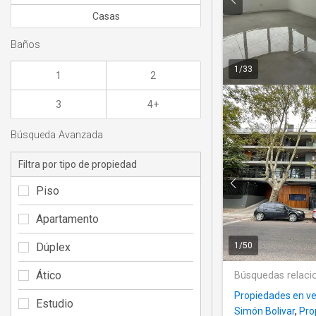
Casas
Baños
1
/
33
1
2
3
4+
Búsqueda Avanzada
Filtra por tipo de propiedad
Piso
Apartamento
Dúplex
1
/
50
Ático
Búsquedas relaci
Propiedades en ve
Estudio
Simón Bolivar
,
Pro