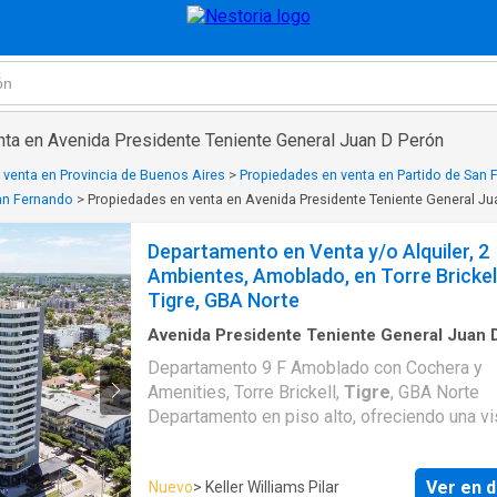
nta en Avenida Presidente Teniente General Juan D Perón
 venta en Provincia de Buenos Aires
>
Propiedades en venta en Partido de San
an Fernando
>
Propiedades en venta en Avenida Presidente Teniente General Ju
Departamento en Venta y/o Alquiler, 2
Ambientes, Amoblado, en Torre Brickell
Tigre, GBA Norte
Avenida Presidente Teniente General Juan 
·
45
m²
·
1
Dormitorio
·
1
Baño
·
Apartamento
·
Departamento 9 F Amoblado con Cochera y
acondicionado
·
Balcón
·
Cochera
·
Electricidad
Amenities, Torre Brickell,
Tigre
, GBA Norte
Gimnasio
·
Internet
·
Seguridad
·
Pileta
Departamento en piso alto, ofreciendo una vi
inmejorable y abierta en una ubicación privile
como lo es
Tigre
. Este departamento cuenta
Ver en d
Nuevo
> Keller Williams Pilar
aire acondicionado tanto en la habitación com