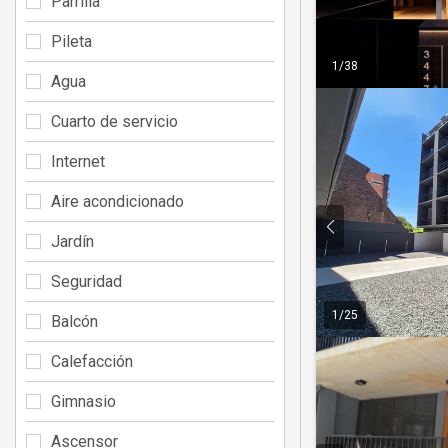
Parrilla
Pileta
1
/
38
Agua
Cuarto de servicio
Internet
Aire acondicionado
Jardín
Seguridad
1
/
25
Balcón
Calefacción
Gimnasio
Ascensor