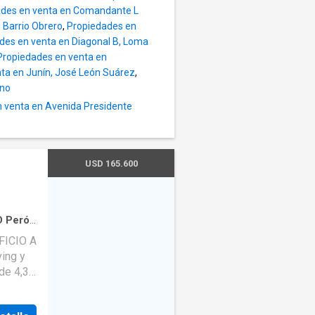
os, con
ades en venta en Comandante L
alta
la y
 Barrio Obrero
,
Propiedades en
o
enlozada
des en venta en Diagonal B, Loma
Aire
Propiedades en venta en
minio
plit
ta en Junín, José León Suárez
,
l madera
ino
tativo,
 venta en Avenida Presidente
el plano
on el
smalte
nuestra
USD 165.600
CIÓNLa
s DVH y
o con
 está
. -
el
D Perón
frente
úmero de
Aire
FICIO A
·
Cocina
 lounge
rnet
·
 de 4,30
Lobby |
bien
tidor
 —