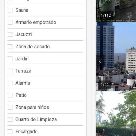
Sauna
1
/
112
Armario empotrado
Jacuzzi
Zona de secado
Jardín
Terraza
Alarma
1
/
20
Patio
Zona para niños
Cuarto de Limpieza
Encargado