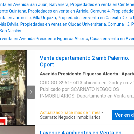
Exterior/Interior - Terraza en la azotea - Salón
nta en Avenida San Juan, Balvanera
,
Propiedades en venta en Centene
panorámico O1NE BROKERS - Negocios
ente Quintana
,
Propiedades en venta en Arriola, Comuna 4
,
Propiedades
Inmobiliarios ----@onebrokers.com.ar WEB:
ta en Jaramillo, Villa Urquiza
,
Propiedades en venta en Calesita De La 
onebrokers .com.ar Matricula: 4118 O1NE BROKERS
olás Dávila
,
Propiedades en venta en Ciudad Universitaria, Comuna 13
,
P
Sociedad Ley 19.550 Capítulo I Sección IV Seguinos
 San Nicolás
en Facebook o Instagram: onebrokers LEY 5859 ART.
venta en Avenida Presidente Figueroa Alcorta
,
Casas en venta en Aven
5 AVISO LEGAL: Las medidas, superficies y valores
de esta ficha son aproximadas y a título info
únicamente.Las descripciones arquitectónica
Venta departamento 2 amb Palermo.
funcionales, valores de expensas, impuestos
Oport
servicios, fotos y medidas de este inmueble
Avenida Presidente Figueroa Alcorta
·
Apart
aproximados. Los datos fueron proporcionad
CODIGO: 8961-7413 ubicado en: Godoy cruz 
el propietario y pueden no estar actualizados
Publicado por: SCARNATO NEGOCIOS
hora de la visualización de este aviso por lo 
INMOBILIARIOS. Departamento en Venta en
pueden arrojar inexactitudes y discordancias
Palermo, Capital Federal. El precio es de U
que surgen de los las facturas, títulos y plan
null. Servicios en el Departamento: . El Depa
legales del inmueble. Los precios indicados
Actualizado hace más de 1 mes
>
Ver en d
cuenta con: Publicado a través de Mapaprop
modificarse sin previo aviso. El interesado d
Scarnato Negocios Inmobiliarios
realizar las verificaciones respectivas previ
a la realización de cualquier operación, requi
Lavenue 4 ambientes en Venta en