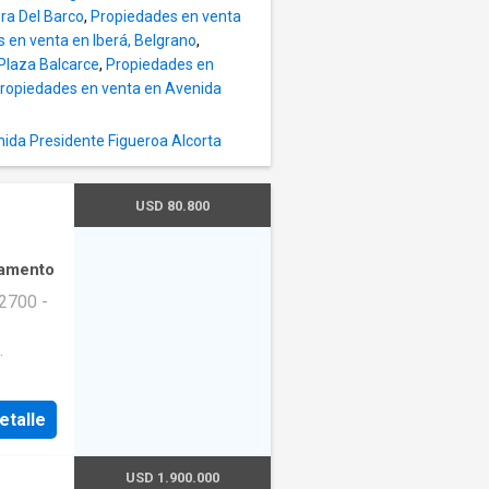
ra Del Barco
,
Propiedades en venta
 en venta en Iberá, Belgrano
,
Plaza Balcarce
,
Propiedades en
ropiedades en venta en Avenida
ida Presidente Figueroa Alcorta
rmativo
USD 80.800
s y
 y
 son
amento
os por
2700 -
 a la
cual
 con las
SD 80800
os
rtamento
 podrán
etalle
eberá
amente
riendo
USD 1.900.000