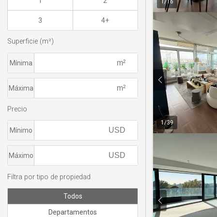
1
2
1
/
16
3
4+
Superficie (m²)
Mínima
Máxima
Precio
1
/
39
Mínimo
Máximo
Filtra por tipo de propiedad
Todos
Departamentos