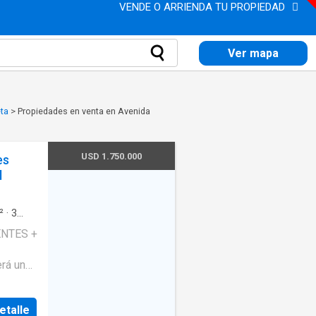
VENDE O ARRIENDA TU PROPIEDAD
Ver mapa
ta
>
Propiedades en venta en Avenida
USD 1.750.000
es
l
²
·
3
·
net
·
ervicio
·
cones de
etalle