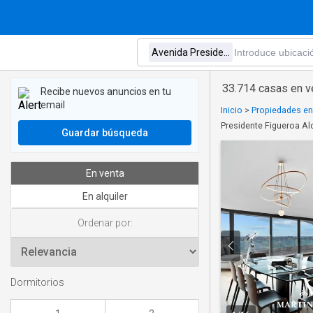
33.714 casas en v
Recibe nuevos anuncios en tu
email
Inicio
>
Propiedades en
Presidente Figueroa Al
Guardar búsqueda
En venta
En alquiler
Ordenar por:
Dormitorios