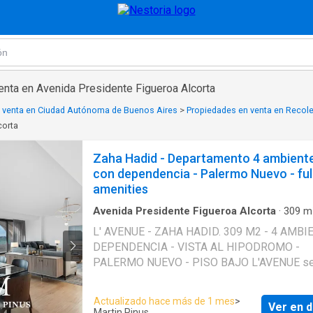
enta en Avenida Presidente Figueroa Alcorta
 venta en Ciudad Autónoma de Buenos Aires
>
Propiedades en venta en Recole
corta
Zaha Hadid - Departamento 4 ambient
con dependencia - Palermo Nuevo - ful
amenities
Avenida Presidente Figueroa Alcorta
·
309
m
Dormitorios
·
4
Baños
·
Apartamento
·
Cochera
L' AVENUE - ZAHA HADID. 309 M2 - 4 AMBIENTES +
Electricidad
·
Cocina equipada
·
Gimnasio
·
Inter
DEPENDENCIA - VISTA AL HIPODROMO -
Ascensor
·
Gas natural
·
Seguridad
·
Cuarto de s
Pileta
PALERMO NUEVO - PISO BAJO L'AVENUE será un
edificio emblemático de nuestra ciudad. Sus
residencias exclusivas que cuentan con bal
Actualizado hace más de 1 mes
>
Ver en d
diseño registrado con la firma Zaha Hadid. Sus
Martin Pinus