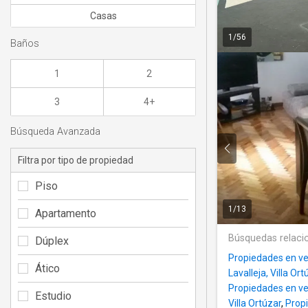
Casas
1
/
56
Baños
1
2
3
4+
Búsqueda Avanzada
Filtra por tipo de propiedad
Piso
1
/
13
Apartamento
Búsquedas relaci
Dúplex
Propiedades en ve
Ático
Lavalleja, Villa Ort
Propiedades en ve
Estudio
Villa Ortúzar
,
Propi