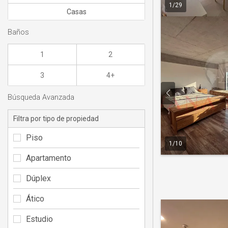
1
/
29
Casas
Baños
1
2
3
4+
Búsqueda Avanzada
Filtra por tipo de propiedad
Piso
1
/
10
Apartamento
Dúplex
Ático
Estudio