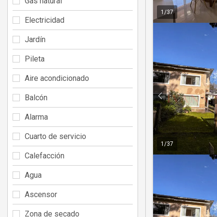
Gas natural
1
/
37
Electricidad
Jardín
Pileta
Aire acondicionado
Balcón
Alarma
Cuarto de servicio
1
/
37
Calefacción
Agua
Ascensor
Zona de secado