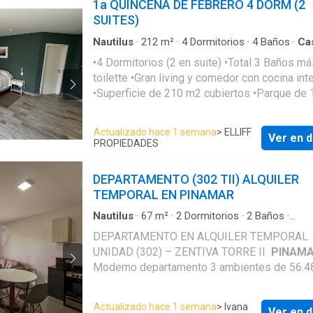
1a QUINCENA DE FEBRERO 4 DORM (2
Habitación de servicio con dos camas indivi
SUITES)
en suite Cochera cubierta y pileta
Nautilus
·
212
m²
·
4
Dormitorios
·
4
Baños
·
Ca
acondicionado
·
Alarma
·
Cocina equipada
·
Parri
•4 Dormitorios (2 en suite) •Total 3 Baños má
natural
toilette •Gran living y comedor con cocina int
•Superficie de 210 m2 cubiertos •Parque de
m2 •Sector de parrilla y horno de barro •Lava
con lavarropas automático •Aire acondiciona
Actualizado hace 1 semana
> ELLIFF
Ver en d
todos los ambientes •Alarma monitoreada
PROPIEDADES
•Ambientes espaciosos y luminosos •Súper
equipada •Ubicación:
De la Foca
entre Merlu
DEPARTAMENTO (302 TII) ALQUILER
Langostinos Agregar 10% de inmobiliaria y
TEMPORAL EN PINAMAR
limpieza final Depósito de garantía 20%
Dependencia servicio Dormitorio en suite (2) Agua
Nautilus
·
67
m²
·
2
Dormitorios
·
2
Baños
·
Apartamento
·
Cochera
corriente Desagüe cloacal Direc TV Internet
DEPARTAMENTO EN ALQUILER TEMPORAL
Teléfono Luz Luminosa
UNIDAD (302) – ZENTIVA TORRE II
PINAM
Moderno departamento 3 ambientes de 56.4
cubiertos más semi cubierto de 10.97, superf
total de 67.45 m2 con cochera, ubicado en
Actualizado hace 1 semana
> Ivana
Ver en d