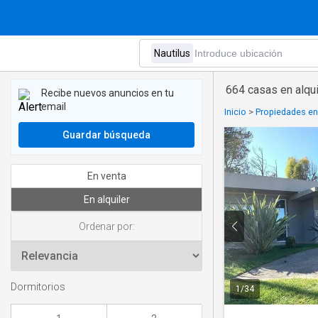
664 casas en alqui
Recibe nuevos anuncios en tu
email
Inicio
>
Propiedades en 
Guardar búsqueda
En venta
En alquiler
Ordenar por:
Dormitorios
1
/
34