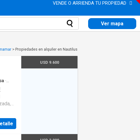
VENDE O ARRIENDA TU PROPIEDAD
Ver mapa
Pinamar
>
Propiedades en alquiler en Nautilus
USD 9.600
sa
·
E
d
zada,
 cocina
etalle