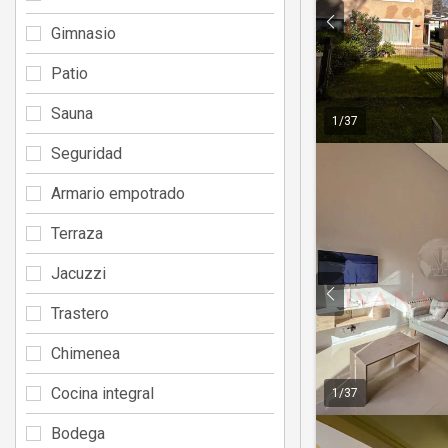
Gimnasio
Patio
Sauna
1
/
37
Seguridad
Armario empotrado
Terraza
Jacuzzi
Trastero
Chimenea
Cocina integral
1
/
37
Bodega