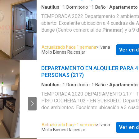
Raíces, no se responsabiliza por la exactitud
mismas. PARA MAYOR INFORMACIÓN Y UN
Nautilus
·
1
Dormitorio
·
1
Baño
·
Apartamento
Cochera
CORRECTO ASESORAMIENTO, COMUNÍQUE
TEMPORADA 2022 Departamento 2 ambient
NOSOTROS.
abierto. Excelente ubicación a 4 cuadras de A
Bunge (Centro comercial de
Pinamar
) y a 9 
Playa. Capacidad máxima: 4 Personas. Total
equipado. Muy luminoso. 1 Somier matrimonia
Actualizado hace 1 semana
> Ivana
Ver en d
Sofá cama con cama carrito. 1 Baño complet
Mollo Bienes Raices ar
Eléctrico Amplios ventanales, Wi Fi. TV, Direc
tarjeta, Aire acondicionado, Cochera con tarje
DEPARTAMENTO EN ALQUILER PARA 4
magnética en subsuelo (93) , Ascensores.
PERSONAS (217)
ALQUILER DISPONIBLE DE SÁBADO A SÁB
Normas pactadas: Check In: 16 horas Check O
Nautilus
·
1
Dormitorio
·
1
Baño
·
Apartamento
acondicionado
·
Cochera
horas Seña 50% del saldo por transferencia 
TEMPORADA 2020 DEPARTAMENTO 217 - 
y el 50% saldo restante se abona el día del i
PISO COCHERA 102 - EN SUBSUELO Depart
en nuestra oficina. Depósito de Garantía en e
dos ambientes. Excelente ubicación a 3 cuad
que, no mediando ningún inconveniente, les 
Av. Bunge (Centro comercial de
Pinamar
) y a
devuelto en su totalidad al realizar el Check-o
Playa. Capacidad máxima: 4 Personas. Descr
Actualizado hace 1 semana
> Ivana
Limpieza final. Por cuestiones de higiene no
Ver en d
Larga Totalmente equipado. Muy luminoso. 1
Mollo Bienes Raices ar
aceptan mascotas de ningún tamaño. No cuen
habitación con Sommier matrimonial Sillón c