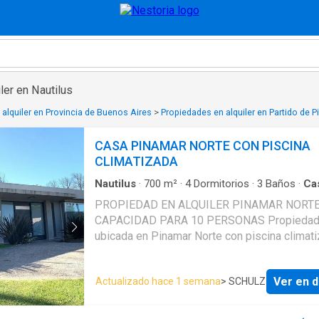
ler en Nautilus
alquiler en Provincia de Buenos Aires
>
Propiedades en alquiler en Partido de 
CASA PINAMAR NORTE CON PISCINA
CLIMATIZADA
Nautilus
·
700
m²
·
4
Dormitorios
·
3
Baños
·
Ca
Cochera
·
Jardín
·
Parrilla
·
Pileta
PROPIEDAD EN ALQUILER PINAMAR NORT
CAPACIDAD PARA 10 PERSONAS Propieda
ubicada en Pinamar Norte con piscina climati
galería y parrilla. La misma esta realizada en una
plata, compuesta por amplio living- comedor,
Ver en d
Actualizado hace 1 semana
> SCHULZ
completa Habitación matrimonial en suite
Habitaciones con una cama matrimonial Habitacion
con 3 camas individuales con baño completo