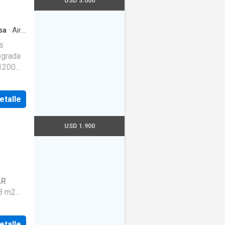
USD 3.000
duales
sa
·
Aire
lla
·
Gas
s
egrada
 1200
dero
do en
etalle
za y
USD 1.900
AR
8 m2
icie
etalle