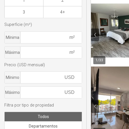
1
2
3
4+
Superficie (m²)
Mínima
Máxima
1
/
33
Precio (USD mensual)
Mínimo
Máximo
Filtra por tipo de propiedad
Todos
Departamentos