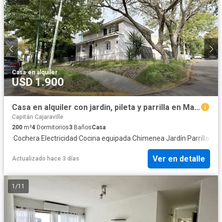
Casa
·
en alquiler
USD 1.900
Casa en alquiler con jardin, pileta y parrilla en Martinez
Capitán Cajaraville
200
m²
4
Dormitorios
3
Baños
Casa
·
Cochera
·
Electricidad
·
Cocina equipada
·
Chimenea
·
Jardín
·
Parrilla
·
Gas
Ver en detalle
Actualizado hace 3 días
1
/
11