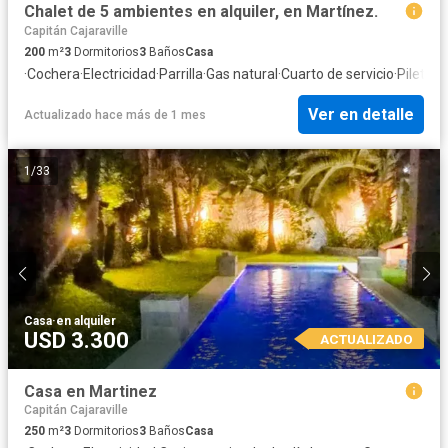
Chalet de 5 ambientes en alquiler, en Martínez.
Capitán Cajaraville
200
m²
3
Dormitorios
3
Baños
Casa
·
Cochera
·
Electricidad
·
Parrilla
·
Gas natural
·
Cuarto de servicio
·
Pileta
Ver en detalle
Actualizado hace más de 1 mes
1
/
33
Casa
·
en alquiler
USD 3.300
ACTUALIZADO
Casa en Martinez
Capitán Cajaraville
250
m²
3
Dormitorios
3
Baños
Casa