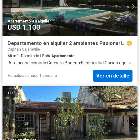
Apartamento
·
en alquiler
USD 1.100
Departamento en alquiler 2 ambientes Pasionaria San Isidro. Martinez
Capitán Cajaraville
68
m²
1
Dormitorio
1
Baño
Apartamento
·
Aire acondicionado
·
Cochera
·
Bodega
·
Electricidad
·
Cocina equipada
·
Ver en detalle
Actualizado hace 1 semana
1
/
15
Casa
·
en alquiler