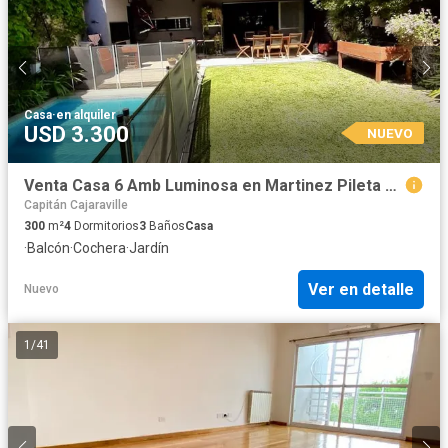
Casa
·
en alquiler
USD 3.300
NUEVO
Venta Casa 6 Amb Luminosa en Martinez Pileta Parque Parrilla Cochera fija cub
Capitán Cajaraville
300
m²
4
Dormitorios
3
Baños
Casa
·
Balcón
·
Cochera
·
Jardín
Ver en detalle
Nuevo
1
/
41