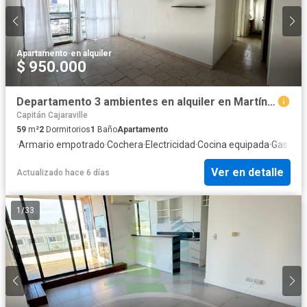
Apartamento
·
en alquiler
$ 950.000
Departamento 3 ambientes en alquiler en Martínez
Capitán Cajaraville
59
m²
2
Dormitorios
1
Baño
Apartamento
·
Armario empotrado
·
Cochera
·
Electricidad
·
Cocina equipada
·
Gas nat
Ver en detalle
Actualizado hace 6 días
1
/
33