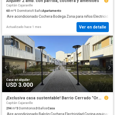
Alquiler 2 amb. con parrilla, cochera y amenities
Capitán Cajaraville
60
m²
1
Dormitorio
1
Baño
Apartamento
·
Aire acondicionado
·
Cochera
·
Bodega
·
Zona para niños
·
Electricidad
·
C
Ver en detalle
Actualizado hace 1 mes
1
/
50
Casa
·
en alquiler
USD 3.000
¡Exclusiva casa sustentable! Barrio Cerrado "Organa", Martínez (295 m2)
Capitán Cajaraville
294
m²
3
Dormitorios
3
Baños
Casa
·
Aire acondicionado
·
Balcón
·
Cochera
·
Electricidad
·
Cocina equipada
·
J