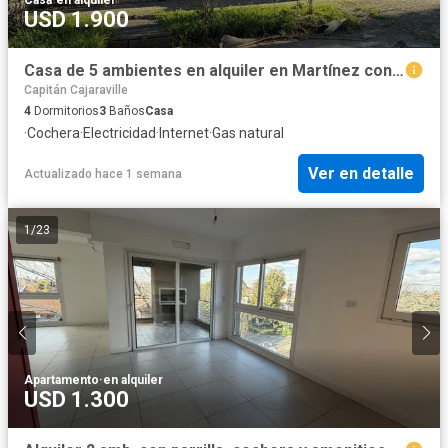
USD 1.900
Casa de 5 ambientes en alquiler en Martínez con jardín, pileta y quincho
Capitán Cajaraville
4
Dormitorios
3
Baños
Casa
·
Cochera
·
Electricidad
·
Internet
·
Gas natural
Ver en detalle
Actualizado hace 1 semana
1
/
23
Apartamento
·
en alquiler
USD 1.300