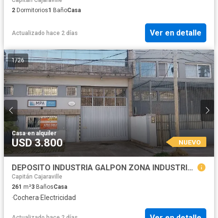
2
Dormitorios
1
Baño
Casa
Ver en detalle
Actualizado hace 2 días
1
/
26
Casa
·
en alquiler
USD 3.800
NUEVO
DEPOSITO INDUSTRIA GALPON ZONA INDUSTRIAL DE MARTINEZ Planta baja
Capitán Cajaraville
261
m²
3
Baños
Casa
·
Cochera
·
Electricidad
Ver en detalle
Actualizado hace 2 días