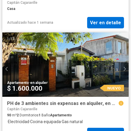
Capitán Cajaraville
Casa
Ver en detalle
Actualizado hace 1 semana
1
/
13
Apartamento
·
en alquiler
$ 1.600.000
NUEVO
PH de 3 ambientes sin expensas en alquiler, en Martínez.
Capitán Cajaraville
90
m²
2
Dormitorios
1
Baño
Apartamento
·
Electricidad
·
Cocina equipada
·
Gas natural