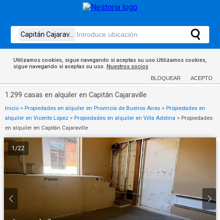
Utilizamos cookies, sigue navegando si aceptas su uso.Utilizamos cookies,
sigue navegando si aceptas su uso.
Nuestros socios
BLOQUEAR
ACEPTO
1.299 casas en alquiler en Capitán Cajaraville
Inicio
>
Propiedades en alquiler en Provincia de Buenos Aires
>
Propiedades en
alquiler en Vicente López
>
Propiedades en alquiler en Villa Adelina
>
Propiedades
en alquiler en Capitán Cajaraville
1
/
22