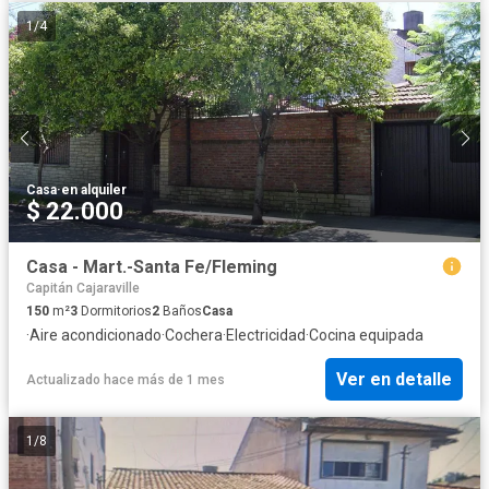
1
/
4
Casa
·
en alquiler
$ 22.000
Casa - Mart.-Santa Fe/Fleming
Capitán Cajaraville
150
m²
3
Dormitorios
2
Baños
Casa
·
Aire acondicionado
·
Cochera
·
Electricidad
·
Cocina equipada
Ver en detalle
Actualizado hace más de 1 mes
1
/
8