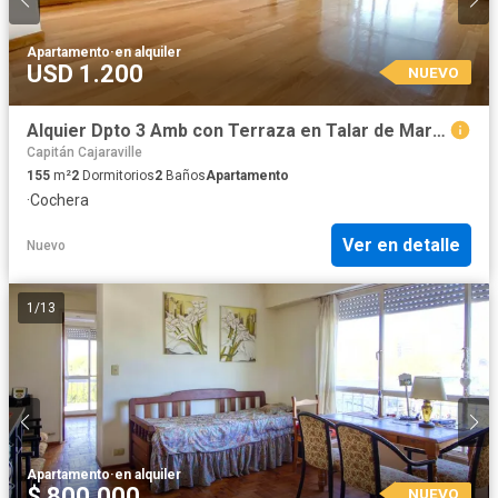
Apartamento
·
en alquiler
USD 1.200
NUEVO
Alquier Dpto 3 Amb con Terraza en Talar de Martinez, Pileta, Seguridad 24hs, Gym, SUM, Jardin
Capitán Cajaraville
155
m²
2
Dormitorios
2
Baños
Apartamento
·
Cochera
Ver en detalle
Nuevo
1
/
13
Apartamento
·
en alquiler
$ 800.000
NUEVO