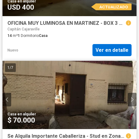
Casa
·
en alquiler
USD 400
ACTUALIZADO
OFICINA MUY LUMINOSA EN MARTINEZ - BOX 3 DE 6
Capitán Cajaraville
14
m²
1
Dormitorio
Casa
Ver en detalle
Nuevo
1
/
7
Casa
·
en alquiler
$ 70.000
Se Alquila Importante Caballeriza - Stud en Zona Martínez