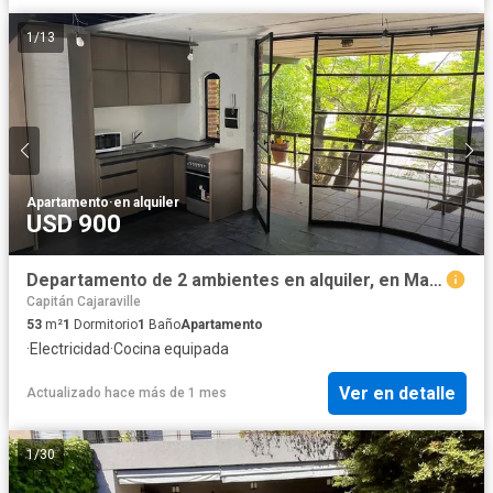
1
/
13
Apartamento
·
en alquiler
USD 900
Departamento de 2 ambientes en alquiler, en Martínez.
Capitán Cajaraville
53
m²
1
Dormitorio
1
Baño
Apartamento
·
Electricidad
·
Cocina equipada
Ver en detalle
Actualizado hace más de 1 mes
1
/
30