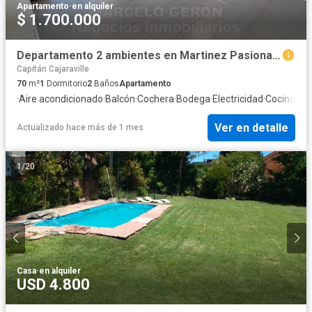
Apartamento
·
en alquiler
$ 1.700.000
Departamento 2 ambientes en Martinez Pasionaria San Isidro
Capitán Cajaraville
70
m²
1
Dormitorio
2
Baños
Apartamento
·
Aire acondicionado
·
Balcón
·
Cochera
·
Bodega
·
Electricidad
·
Cocina eq
Ver en detalle
Actualizado hace más de 1 mes
1
/
20
Casa
·
en alquiler
USD 4.800