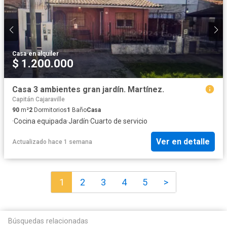
Casa
·
en alquiler
$ 1.200.000
Casa 3 ambientes gran jardín. Martínez.
Capitán Cajaraville
90
m²
2
Dormitorios
1
Baño
Casa
·
Cocina equipada
·
Jardín
·
Cuarto de servicio
Ver en detalle
Actualizado hace 1 semana
1
2
3
4
5
>
Búsquedas relacionadas