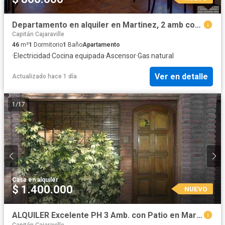
Departamento en alquiler en Martinez, 2 amb con balcón al frente.
Capitán Cajaraville
46
m²
1
Dormitorio
1
Baño
Apartamento
·
Electricidad
·
Cocina equipada
·
Ascensor
·
Gas natural
Ver en detalle
Actualizado hace 1 día
1
/
17
Casa
·
en alquiler
$ 1.400.000
NUEVO
ALQUILER Excelente PH 3 Amb. con Patio en Martínez
Capitán Cajaraville