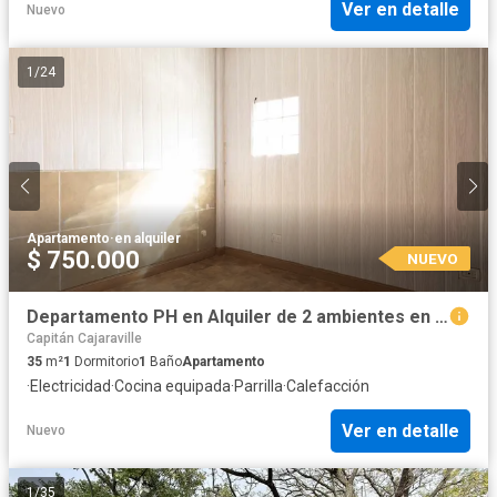
Ver en detalle
Nuevo
1
/
24
Apartamento
·
en alquiler
$ 750.000
NUEVO
Departamento PH en Alquiler de 2 ambientes en Martinez | Por escalera con Patio
Capitán Cajaraville
35
m²
1
Dormitorio
1
Baño
Apartamento
·
Electricidad
·
Cocina equipada
·
Parrilla
·
Calefacción
Ver en detalle
Nuevo
1
/
35