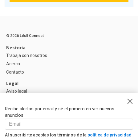
© 2026 Lifull Connect
Nestoria
Trabaja con nosotros
Acerca
Contacto
Legal
Aviso legal
Política de Privacidad
Política de Cookies
Recibe alertas por email y sé el primero en ver nuevos
anuncios
Ayuda
Preguntas
Al suscribirte aceptas los términos de la
política de privacidad
Nuestros Partners