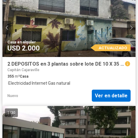
Casa
·
en alquiler
USD 2.000
ACTUALIZADO
2 DEPOSITOS en 3 plantas sobre lote DE 10 X 35 EN VENTA ZONA INDUSTRIAL
Capitán Cajaraville
355
m²
Casa
·
Electricidad
·
Internet
·
Gas natural
Ver en detalle
Nuevo
1
/
30