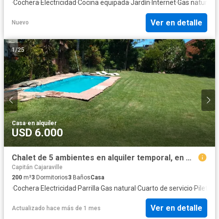
·
Cochera
·
Electricidad
·
Cocina equipada
·
Jardín
·
Internet
·
Gas natural
·
C
Ver en detalle
Nuevo
1
/
25
Casa
·
en alquiler
USD 6.000
Chalet de 5 ambientes en alquiler temporal, en Martínez.
Capitán Cajaraville
200
m²
3
Dormitorios
3
Baños
Casa
·
Cochera
·
Electricidad
·
Parrilla
·
Gas natural
·
Cuarto de servicio
·
Pileta
Ver en detalle
Actualizado hace más de 1 mes