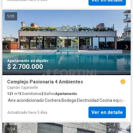
1
/
31
Apartamento
·
en alquiler
$ 2.700.000
Complejo Pasionaria 4 Ambientes
Capitán Cajaraville
121
m²
3
Dormitorios
2
Baños
Apartamento
·
Aire acondicionado
·
Cochera
·
Bodega
·
Electricidad
·
Cocina equipada
·
Ver en detalle
Actualizado hace 5 días
1
/
24