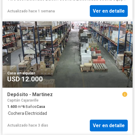
Ver en detalle
Actualizado hace 1 semana
1
/
22
Casa
·
en alquiler
USD 12.000
Depósito - Martinez
Capitán Cajaraville
1.600
m²
6
Baños
Casa
·
Cochera
·
Electricidad
Ver en detalle
Actualizado hace 3 días