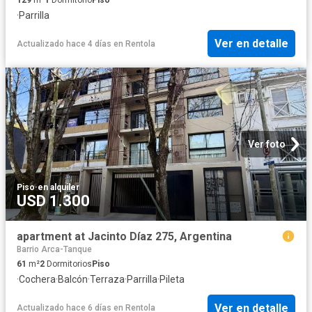
·
Parrilla
Ver en detalle
Actualizado hace 4 días
en
Rentola
Ver foto
Piso
·
en alquiler
USD 1.300
apartment at Jacinto Díaz 275, Argentina
Barrio Arca-Tanque
61
m²
2
Dormitorios
Piso
·
Cochera
·
Balcón
·
Terraza
·
Parrilla
·
Pileta
Ver en detalle
Actualizado hace 6 días
en
Rentola