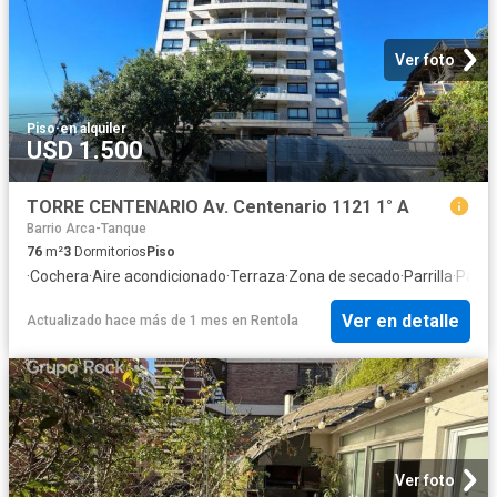
Ver foto
Piso
·
en alquiler
USD 1.500
TORRE CENTENARIO Av. Centenario 1121 1° A
Barrio Arca-Tanque
76
m²
3
Dormitorios
Piso
·
Cochera
·
Aire acondicionado
·
Terraza
·
Zona de secado
·
Parrilla
·
Patio
Ver en detalle
Actualizado hace más de 1 mes
en
Rentola
Ver foto