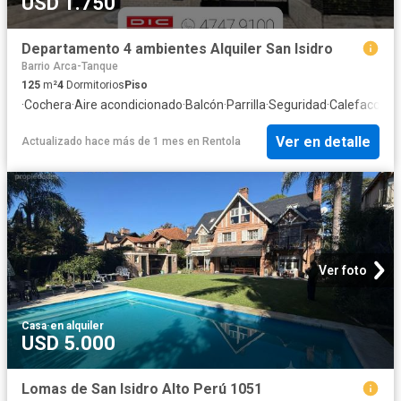
USD 1.750
Departamento 4 ambientes Alquiler San Isidro
Barrio Arca-Tanque
125
m²
4
Dormitorios
Piso
·
Cochera
·
Aire acondicionado
·
Balcón
·
Parrilla
·
Seguridad
·
Calefacción
Ver en detalle
Actualizado hace más de 1 mes
en
Rentola
Ver foto
Casa
·
en alquiler
USD 5.000
Lomas de San Isidro Alto Perú 1051