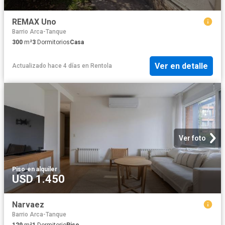
REMAX Uno
Barrio Arca-Tanque
300
m²
3
Dormitorios
Casa
Ver en detalle
Actualizado hace 4 días
en
Rentola
Ver foto
Piso
·
en alquiler
USD 1.450
Narvaez
Barrio Arca-Tanque
129
m²
1
Dormitorio
Piso