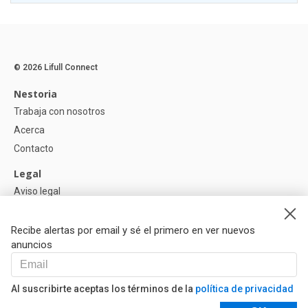
© 2026 Lifull Connect
Nestoria
Trabaja con nosotros
Acerca
Contacto
Legal
Aviso legal
Política de Privacidad
Política de Cookies
Recibe alertas por email y sé el primero en ver nuevos
anuncios
Ayuda
Preguntas
Al suscribirte aceptas los términos de la
política de privacidad
Nuestros Partners