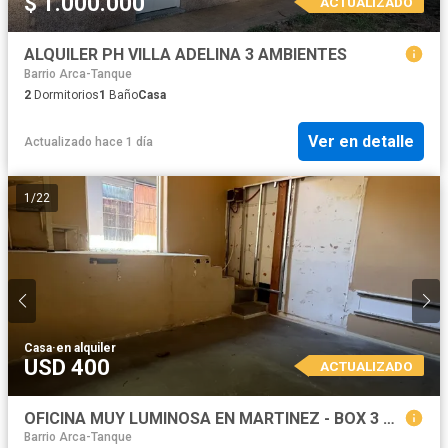
$ 1.000.000
ACTUALIZADO
ALQUILER PH VILLA ADELINA 3 AMBIENTES
Barrio Arca-Tanque
2
Dormitorios
1
Baño
Casa
Ver en detalle
Actualizado hace 1 día
1
/
22
Casa
·
en alquiler
USD 400
ACTUALIZADO
OFICINA MUY LUMINOSA EN MARTINEZ - BOX 3 DE 6
Barrio Arca-Tanque