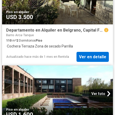
Piso
·
en alquiler
USD 3.500
Departamento en Alquiler en Belgrano, Capital Federal
Barrio Arca-Tanque
110
m²
2
Dormitorios
Piso
·
Cochera
·
Terraza
·
Zona de secado
·
Parrilla
Ver en detalle
Actualizado hace más de 1 mes
en
Rentola
Ver foto
Piso
·
en alquiler
USD 1.600