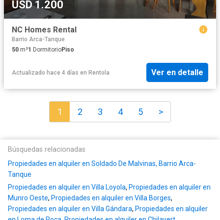
USD 1.200
NC Homes Rental
Barrio Arca-Tanque
50
m²
1
Dormitorio
Piso
Ver en detalle
Actualizado hace 4 días
en
Rentola
1
2
3
4
5
>
Búsquedas relacionadas
Propiedades en alquiler en Soldado De Malvinas, Barrio Arca-
Tanque
Propiedades en alquiler en Villa Loyola
,
Propiedades en alquiler en
Munro Oeste
,
Propiedades en alquiler en Villa Borges
,
Propiedades en alquiler en Villa Gándara
,
Propiedades en alquiler
en Loma de Roca
,
Propiedades en alquiler en Chilavert
,