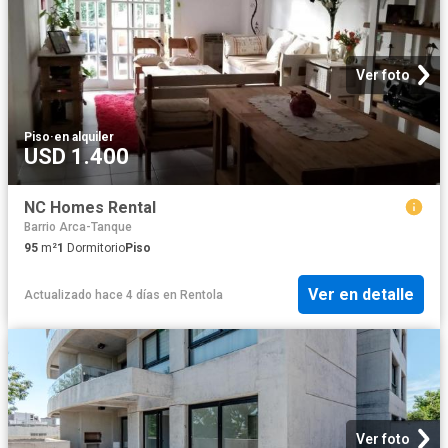
Ver foto
Piso
·
en alquiler
USD 1.400
NC Homes Rental
Barrio Arca-Tanque
95
m²
1
Dormitorio
Piso
Ver en detalle
Actualizado hace 4 días
en
Rentola
Ver foto