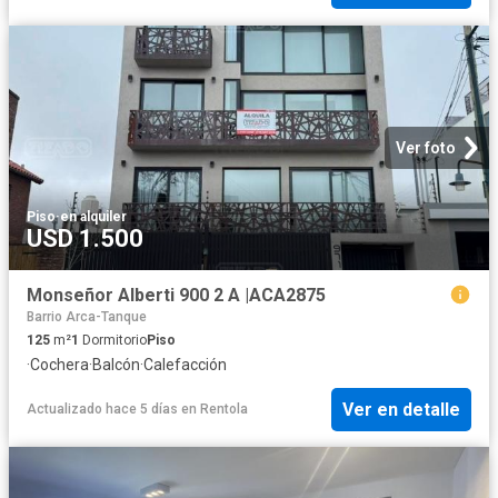
Ver foto
Piso
·
en alquiler
USD 1.500
Monseñor Alberti 900 2 A |ACA2875
Barrio Arca-Tanque
125
m²
1
Dormitorio
Piso
·
Cochera
·
Balcón
·
Calefacción
Ver en detalle
Actualizado hace 5 días
en
Rentola