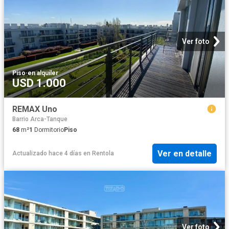
Ver foto
Piso
·
en alquiler
USD 1.000
REMAX Uno
Barrio Arca-Tanque
68
m²
1
Dormitorio
Piso
Ver en detalle
Actualizado hace 4 días
en
Rentola
Ver foto