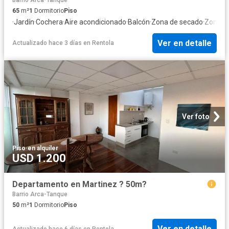
Barrio Arca-Tanque
65
m²
1
Dormitorio
Piso
·
Jardín
·
Cochera
·
Aire acondicionado
·
Balcón
·
Zona de secado
·
Zona pa
Ver en detalle
Actualizado hace 3 días
en
Rentola
Ver foto
Piso
·
en alquiler
USD 1.200
Departamento en Martinez ? 50m?
Barrio Arca-Tanque
50
m²
1
Dormitorio
Piso
Ver en detalle
Actualizado hace 6 días
en
Rentola