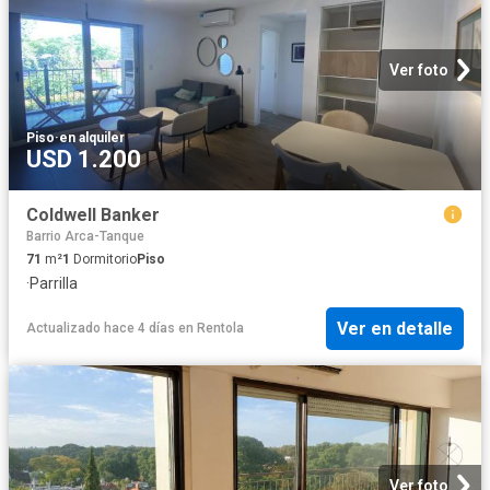
Ver foto
Piso
·
en alquiler
USD 1.200
Coldwell Banker
Barrio Arca-Tanque
71
m²
1
Dormitorio
Piso
·
Parrilla
Ver en detalle
Actualizado hace 4 días
en
Rentola
Ver foto