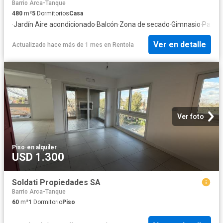
Barrio Arca-Tanque
480
m²
5
Dormitorios
Casa
·
Jardín
·
Aire acondicionado
·
Balcón
·
Zona de secado
·
Gimnasio
·
Parrill
Ver en detalle
Actualizado hace más de 1 mes
en
Rentola
Ver foto
Piso
·
en alquiler
USD 1.300
Soldati Propiedades SA
Barrio Arca-Tanque
60
m²
1
Dormitorio
Piso