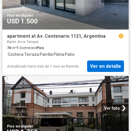
Piso
·
en alquiler
USD 1.500
apartment at Av. Centenario 1121, Argentina
Barrio Arca-Tanque
76
m²
1
Dormitorio
Piso
·
Cochera
·
Terraza
·
Parrilla
·
Pileta
·
Patio
Ver en detalle
Actualizado hace más de 1 mes
en
Rentola
Ver foto
Piso
·
en alquiler