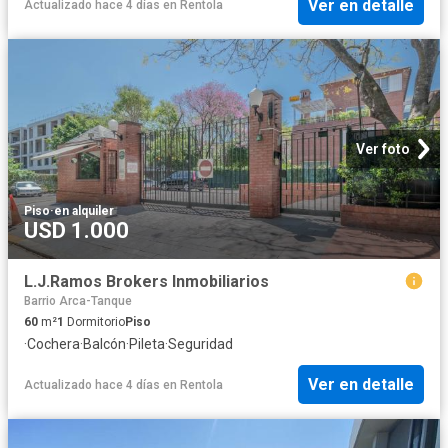
Ver en detalle
Actualizado hace 4 días
en
Rentola
Ver foto
Piso
·
en alquiler
USD 1.000
L.J.Ramos Brokers Inmobiliarios
Barrio Arca-Tanque
60
m²
1
Dormitorio
Piso
·
Cochera
·
Balcón
·
Pileta
·
Seguridad
Ver en detalle
Actualizado hace 4 días
en
Rentola