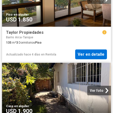
Piso
·
en alquiler
USD 1.850
Taylor Propiedades
Barrio Arca-Tanque
135
m²
3
Dormitorios
Piso
Ver en detalle
Actualizado hace 4 días
en
Rentola
Ver foto
Casa
·
en alquiler
USD 1.900