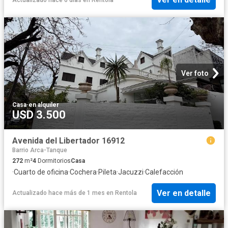
Ver foto
Casa
·
en alquiler
USD 3.500
Avenida del Libertador 16912
Barrio Arca-Tanque
272
m²
4
Dormitorios
Casa
·
Cuarto de oficina
·
Cochera
·
Pileta
·
Jacuzzi
·
Calefacción
Ver en detalle
Actualizado hace más de 1 mes
en
Rentola