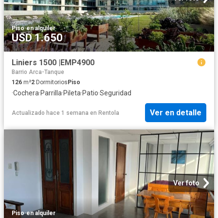
Piso
·
en alquiler
USD 1.650
Liniers 1500 |EMP4900
Barrio Arca-Tanque
126
m²
2
Dormitorios
Piso
·
Cochera
·
Parrilla
·
Pileta
·
Patio
·
Seguridad
Ver en detalle
Actualizado hace 1 semana
en
Rentola
Ver foto
Piso
·
en alquiler