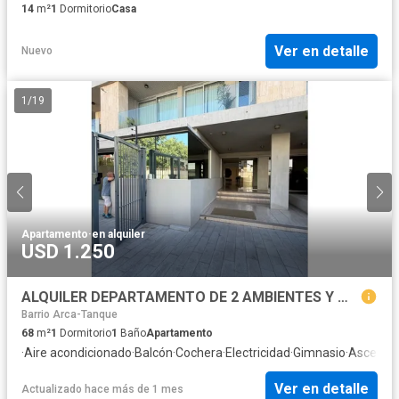
14
m²
1
Dormitorio
Casa
Ver en detalle
Nuevo
1
/
19
Apartamento
·
en alquiler
USD 1.250
ALQUILER DEPARTAMENTO DE 2 AMBIENTES Y MEDIO EN SAN ISIDRO
Barrio Arca-Tanque
68
m²
1
Dormitorio
1
Baño
Apartamento
·
Aire acondicionado
·
Balcón
·
Cochera
·
Electricidad
·
Gimnasio
·
Ascenso
Ver en detalle
Actualizado hace más de 1 mes