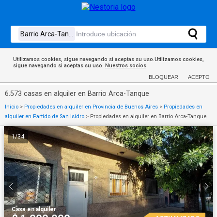
Utilizamos cookies, sigue navegando si aceptas su uso.Utilizamos cookies,
sigue navegando si aceptas su uso.
Nuestros socios
BLOQUEAR
ACEPTO
6.573 casas en alquiler en Barrio Arca-Tanque
Inicio
>
Propiedades en alquiler en Provincia de Buenos Aires
>
Propiedades en
alquiler en Partido de San Isidro
>
Propiedades en alquiler en Barrio Arca-Tanque
1
/
34
Casa
·
en alquiler