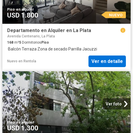
Piso
·
en alquiler
USD 1.800
NUEVO
Departamento en Alquiler en La Plata
Avenida Centenario, La Plata
168
m²
5
Dormitorios
Piso
·
Balcón
·
Terraza
·
Zona de secado
·
Parrilla
·
Jacuzzi
Ver en detalle
Nuevo
en
Rentola
Ver foto
Piso
·
en alquiler
USD 1.300