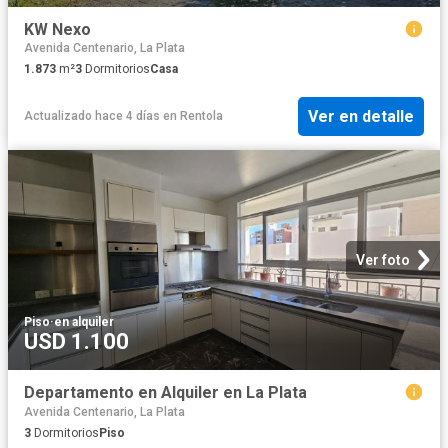
KW Nexo
Avenida Centenario, La Plata
1.873
m²
3
Dormitorios
Casa
Ver en detalle
Actualizado hace 4 días
en
Rentola
Ver foto
Piso
·
en alquiler
USD 1.100
Departamento en Alquiler en La Plata
Avenida Centenario, La Plata
3
Dormitorios
Piso