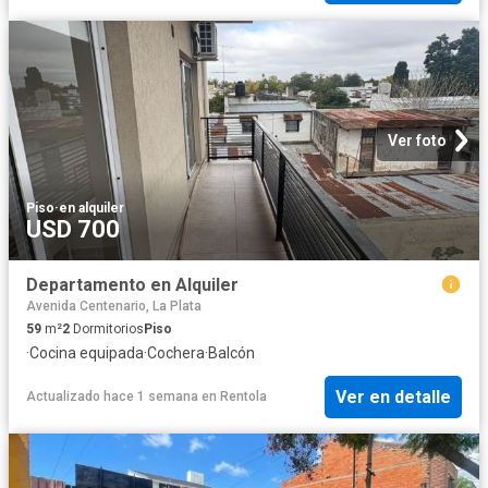
Ver foto
Piso
·
en alquiler
USD 700
Departamento en Alquiler
Avenida Centenario, La Plata
59
m²
2
Dormitorios
Piso
·
Cocina equipada
·
Cochera
·
Balcón
Ver en detalle
Actualizado hace 1 semana
en
Rentola