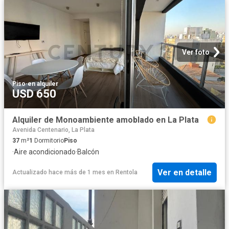
Ver foto
Piso
·
en alquiler
USD 650
Alquiler de Monoambiente amoblado en La Plata
Avenida Centenario, La Plata
37
m²
1
Dormitorio
Piso
·
Aire acondicionado
·
Balcón
Ver en detalle
Actualizado hace más de 1 mes
en
Rentola