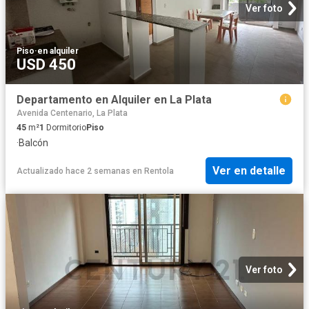
Ver foto
Piso
·
en alquiler
USD 450
Departamento en Alquiler en La Plata
Avenida Centenario, La Plata
45
m²
1
Dormitorio
Piso
·
Balcón
Ver en detalle
Actualizado hace 2 semanas
en
Rentola
Ver foto