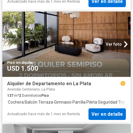
Ver en detalle
Actualizado hace más de 1 mes
en
Rentola
Ver foto
Piso
·
en alquiler
USD 1.500
Alquiler de Departamento en La Plata
Avenida Centenario, La Plata
137
m²
2
Dormitorios
Piso
·
Cochera
·
Balcón
·
Terraza
·
Gimnasio
·
Parrilla
·
Pileta
·
Seguridad
·
Traster
Ver en detalle
Actualizado hace más de 1 mes
en
Rentola