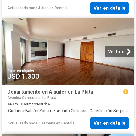
Ver en detalle
Actualizado hace 4 días
en
Rentola
Ver foto
Piso
·
en alquiler
USD 1.300
Departamento en Alquiler en La Plata
Avenida Centenario, La Plata
140
m²
3
Dormitorios
Piso
·
Cochera
·
Balcón
·
Zona de secado
·
Gimnasio
·
Calefacción
·
Seguridad
·
Ver en detalle
Actualizado hace 1 semana
en
Rentola