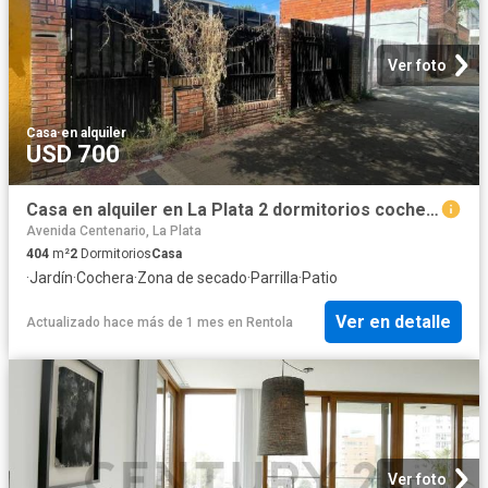
Ver foto
Casa
·
en alquiler
USD 700
Casa en alquiler en La Plata 2 dormitorios cochera cubierta quincho parrilla
Avenida Centenario, La Plata
404
m²
2
Dormitorios
Casa
·
Jardín
·
Cochera
·
Zona de secado
·
Parrilla
·
Patio
Ver en detalle
Actualizado hace más de 1 mes
en
Rentola
Ver foto