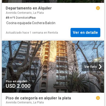
Departamento en Alquiler
Avenida Centenario, La Plata
49
m²
1
Dormitorio
Piso
·
Cocina equipada
·
Cochera
·
Balcón
Ver en detalle
Actualizado hace 1 semana
en
Rentola
Ver foto
Piso
·
en alquiler
USD 2.000
Piso de categoría en alquiler la plata
Avenida Centenario, La Plata