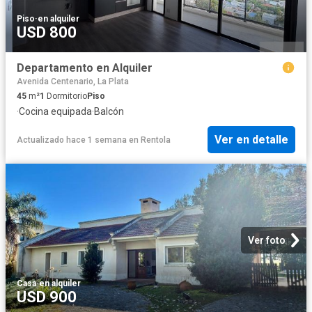
Piso
·
en alquiler
USD 800
Departamento en Alquiler
Avenida Centenario, La Plata
45
m²
1
Dormitorio
Piso
·
Cocina equipada
·
Balcón
Ver en detalle
Actualizado hace 1 semana
en
Rentola
Ver foto
Casa
·
en alquiler
USD 900