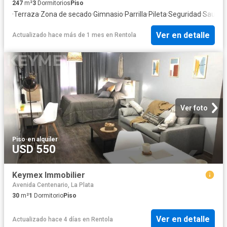
247
m²
3
Dormitorios
Piso
·
Terraza
·
Zona de secado
·
Gimnasio
·
Parrilla
·
Pileta
·
Seguridad
·
Sauna
Ver en detalle
Actualizado hace más de 1 mes
en
Rentola
Ver foto
Piso
·
en alquiler
USD 550
Keymex Immobilier
Avenida Centenario, La Plata
30
m²
1
Dormitorio
Piso
Ver en detalle
Actualizado hace 4 días
en
Rentola