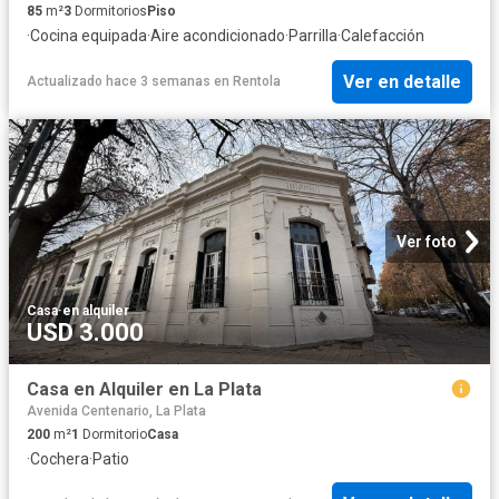
85
m²
3
Dormitorios
Piso
·
Cocina equipada
·
Aire acondicionado
·
Parrilla
·
Calefacción
Ver en detalle
Actualizado hace 3 semanas
en
Rentola
Ver foto
Casa
·
en alquiler
USD 3.000
Casa en Alquiler en La Plata
Avenida Centenario, La Plata
200
m²
1
Dormitorio
Casa
·
Cochera
·
Patio