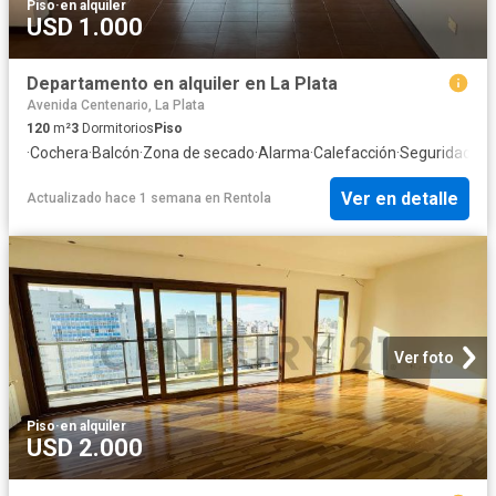
Piso
·
en alquiler
USD 1.000
Departamento en alquiler en La Plata
Avenida Centenario, La Plata
120
m²
3
Dormitorios
Piso
·
Cochera
·
Balcón
·
Zona de secado
·
Alarma
·
Calefacción
·
Seguridad
Ver en detalle
Actualizado hace 1 semana
en
Rentola
Ver foto
Piso
·
en alquiler
USD 2.000