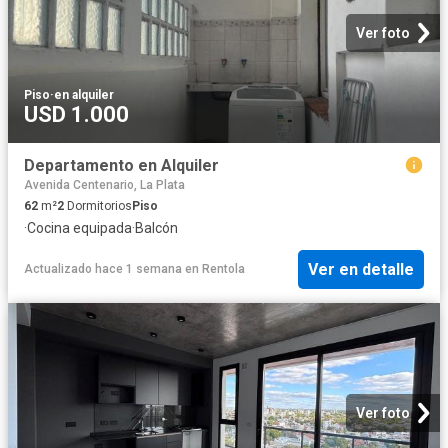
Ver foto
Piso
·
en alquiler
USD 1.000
Departamento en Alquiler
Avenida Centenario, La Plata
62
m²
2
Dormitorios
Piso
·
Cocina equipada
·
Balcón
Ver en detalle
Actualizado hace 1 semana
en
Rentola
Ver foto