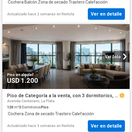
·
Cochera
·
Balcón
·
Zona de secado
·
Trastero
·
Calefacción
Ver en detalle
Actualizado hace 2 semanas
en
Rentola
Ver foto
Piso
·
en alquiler
USD 1.200
Piso de Categoría a la venta, con 3 dormitorios, cochera y baulera
Avenida Centenario, La Plata
120
m²
3
Dormitorios
Piso
·
Cochera
·
Zona de secado
·
Trastero
·
Calefacción
Ver en detalle
Actualizado hace 3 semanas
en
Rentola