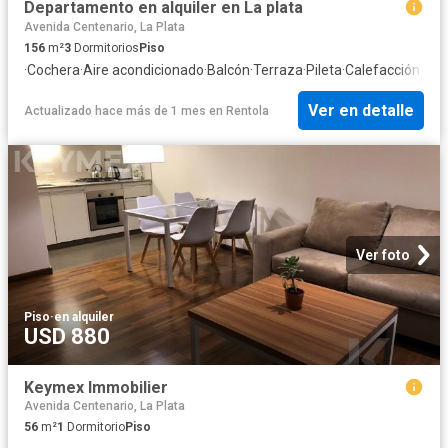
Departamento en alquiler en La plata
Avenida Centenario, La Plata
156
m²
3
Dormitorios
Piso
·
Cochera
·
Aire acondicionado
·
Balcón
·
Terraza
·
Pileta
·
Calefacción
Ver en detalle
Actualizado hace más de 1 mes
en
Rentola
Ver foto
Piso
·
en alquiler
USD 880
Keymex Immobilier
Avenida Centenario, La Plata
56
m²
1
Dormitorio
Piso