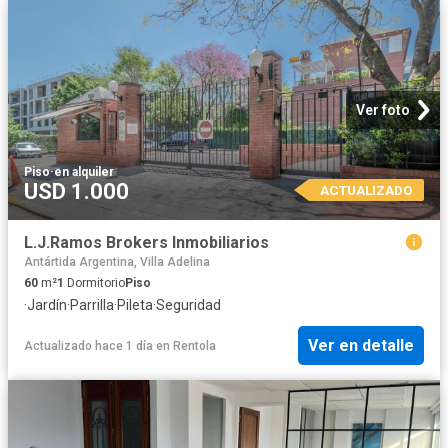
Ver foto
Piso
·
en alquiler
USD 1.000
ACTUALIZADO
L.J.Ramos Brokers Inmobiliarios
Antártida Argentina, Villa Adelina
60
m²
1
Dormitorio
Piso
·
Jardín
·
Parrilla
·
Pileta
·
Seguridad
Ver en detalle
Actualizado hace 1 día
en
Rentola