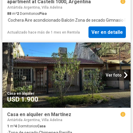
apartment at Castelli 1000, Argentina
Antártida Argentina, Villa Adelina
88
m²
2
Dormitorios
Piso
·
Cochera
·
Aire acondicionado
·
Balcón
·
Zona de secado
·
Gimnasio
·
Pile
Ver en detalle
Actualizado hace más de 1 mes
en
Rentola
Ver foto
Casa
·
en alquiler
USD 1.900
Casa en alquiler en Martínez
Antártida Argentina, Villa Adelina
1
m²
4
Dormitorios
Casa
·
Zona de secado
·
Chimenea
·
Parrilla