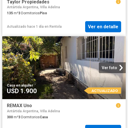
Taylor Propiedades
Antártida Argentina, Villa Adelina
135
m²
3
Dormitorios
Piso
Ver en detalle
Actualizado hace 1 día
en
Rentola
Ver foto
Casa
·
en alquiler
USD 1.900
ACTUALIZADO
REMAX Uno
Antártida Argentina, Villa Adelina
300
m²
3
Dormitorios
Casa