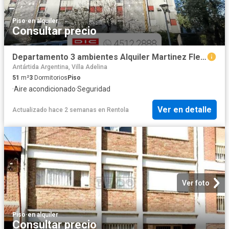
Piso
·
en alquiler
Consultar precio
Departamento 3 ambientes Alquiler Martinez Fleming/Panamericana
Antártida Argentina, Villa Adelina
51
m²
3
Dormitorios
Piso
·
Aire acondicionado
·
Seguridad
Ver en detalle
Actualizado hace 2 semanas
en
Rentola
Ver foto
Piso
·
en alquiler
Consultar precio