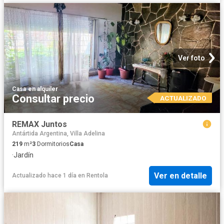
Ver foto
Casa
·
en alquiler
Consultar precio
ACTUALIZADO
REMAX Juntos
Antártida Argentina, Villa Adelina
219
m²
3
Dormitorios
Casa
·
Jardín
Ver en detalle
Actualizado hace 1 día
en
Rentola