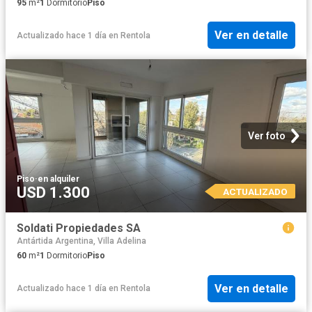
95
m²
1
Dormitorio
Piso
Ver en detalle
Actualizado hace 1 día
en
Rentola
Ver foto
Piso
·
en alquiler
USD 1.300
ACTUALIZADO
Soldati Propiedades SA
Antártida Argentina, Villa Adelina
60
m²
1
Dormitorio
Piso
Ver en detalle
Actualizado hace 1 día
en
Rentola