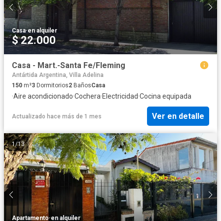
Casa
·
en alquiler
$ 22.000
Casa - Mart.-Santa Fe/Fleming
Antártida Argentina, Villa Adelina
150
m²
3
Dormitorios
2
Baños
Casa
·
Aire acondicionado
·
Cochera
·
Electricidad
·
Cocina equipada
Ver en detalle
Actualizado hace más de 1 mes
1
/
13
Apartamento
·
en alquiler