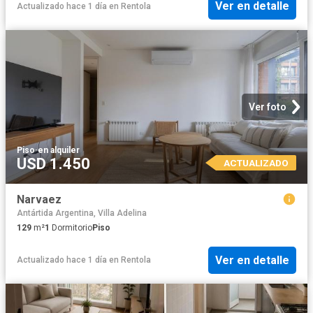
Ver en detalle
Actualizado hace 1 día
en
Rentola
Ver foto
Piso
·
en alquiler
USD 1.450
ACTUALIZADO
Narvaez
Antártida Argentina, Villa Adelina
129
m²
1
Dormitorio
Piso
Ver en detalle
Actualizado hace 1 día
en
Rentola