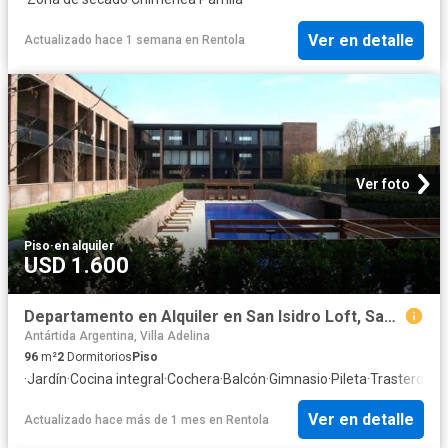
Ver en detalle
Actualizado hace 1 semana
en
Rentola
Ver foto
Piso
·
en alquiler
USD 1.600
Departamento en Alquiler en San Isidro Loft, San Isidro
Antártida Argentina, Villa Adelina
96
m²
2
Dormitorios
Piso
·
Jardín
·
Cocina integral
·
Cochera
·
Balcón
·
Gimnasio
·
Pileta
·
Trastero
·
Cal
Ver en detalle
Actualizado hace más de 1 mes
en
Rentola