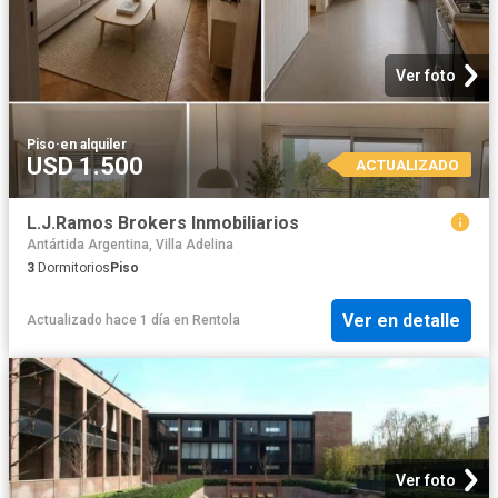
Ver foto
Piso
·
en alquiler
USD 1.500
ACTUALIZADO
L.J.Ramos Brokers Inmobiliarios
Antártida Argentina, Villa Adelina
3
Dormitorios
Piso
Ver en detalle
Actualizado hace 1 día
en
Rentola
Ver foto