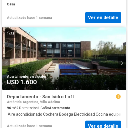
Casa
Ver en detalle
Actualizado hace 1 semana
1
/
23
Apartamento
·
en alquiler
USD 1.600
Departamento - San Isidro Loft
Antártida Argentina, Villa Adelina
96
m²
2
Dormitorios
1
Baño
Apartamento
·
Aire acondicionado
·
Cochera
·
Bodega
·
Electricidad
·
Cocina equipada
·
Ver en detalle
Actualizado hace 1 semana