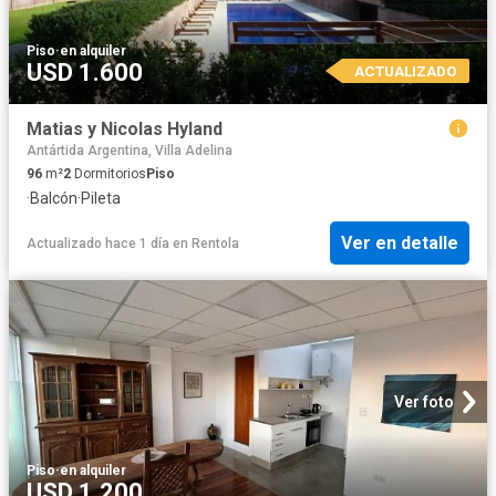
Piso
·
en alquiler
USD 1.600
ACTUALIZADO
Matias y Nicolas Hyland
Antártida Argentina, Villa Adelina
96
m²
2
Dormitorios
Piso
·
Balcón
·
Pileta
Ver en detalle
Actualizado hace 1 día
en
Rentola
Ver foto
Piso
·
en alquiler
USD 1.200