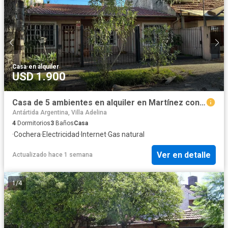
Casa
·
en alquiler
USD 1.900
Casa de 5 ambientes en alquiler en Martínez con jardín, pileta y quincho
Antártida Argentina, Villa Adelina
4
Dormitorios
3
Baños
Casa
·
Cochera
·
Electricidad
·
Internet
·
Gas natural
Ver en detalle
Actualizado hace 1 semana
1
/
4