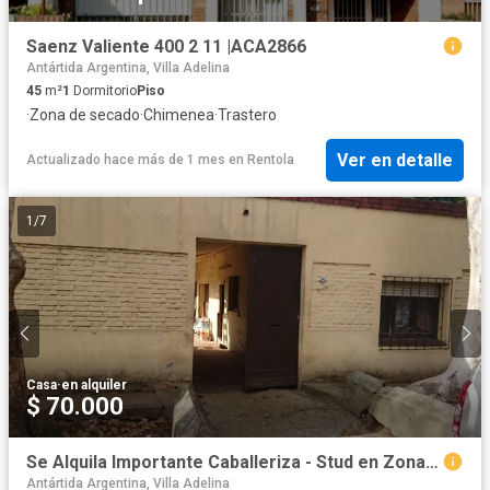
Saenz Valiente 400 2 11 |ACA2866
Antártida Argentina, Villa Adelina
45
m²
1
Dormitorio
Piso
·
Zona de secado
·
Chimenea
·
Trastero
Ver en detalle
Actualizado hace más de 1 mes
en
Rentola
1
/
7
Casa
·
en alquiler
$ 70.000
Se Alquila Importante Caballeriza - Stud en Zona Martínez
Antártida Argentina, Villa Adelina