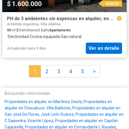
$ 1.600.000
NUEVO
PH de 3 ambientes sin expensas en alquiler, en Martínez.
Antártida Argentina, Villa Adelina
90
m²
2
Dormitorios
1
Baño
Apartamento
·
Electricidad
·
Cocina equipada
·
Gas natural
Ver en detalle
Actualizado hace 2 días
1
2
3
4
5
>
Búsquedas relacionadas
Propiedades en alquiler en Martínez Oeste
,
Propiedades en
alquiler en Chacabuco, Villa Ballester
,
Propiedades en alquiler en
San José De Flores, José León Suárez
,
Propiedades en alquiler en
C Saavedra, Vicente López
,
Propiedades en alquiler en Capitán
Cajaraville
,
Propiedades en alquiler en Comandante L Rosales
,