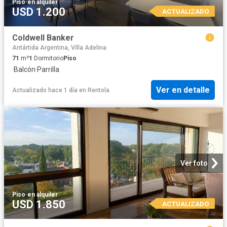
Piso
·
en alquiler
USD 1.200
ACTUALIZADO
Coldwell Banker
Antártida Argentina, Villa Adelina
71
m²
1
Dormitorio
Piso
·
Balcón
·
Parrilla
Ver en detalle
Actualizado hace 1 día
en
Rentola
Ver foto
Piso
·
en alquiler
USD 1.850
ACTUALIZADO