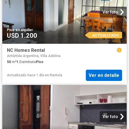
Ver foto
Piso
·
en alquiler
USD 1.200
ACTUALIZADO
NC Homes Rental
Antártida Argentina, Villa Adelina
50
m²
1
Dormitorio
Piso
Ver en detalle
Actualizado hace 1 día
en
Rentola
Ver foto