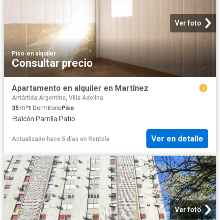
Ver foto
Piso
·
en alquiler
Consultar precio
Apartamento en alquiler en Martínez
Antártida Argentina, Villa Adelina
35
m²
1
Dormitorio
Piso
·
Balcón
·
Parrilla
·
Patio
Ver en detalle
Actualizado hace 5 días
en
Rentola
Ver foto