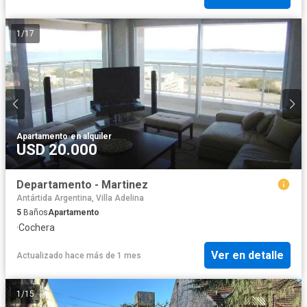
1
/
17
Apartamento
·
en alquiler
USD 20.000
Departamento - Martinez
Antártida Argentina, Villa Adelina
5
Baños
Apartamento
·
Cochera
Ver en detalle
Actualizado hace más de 1 mes
1
/
15