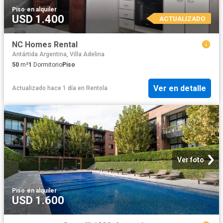
Piso
·
en alquiler
USD 1.400
ACTUALIZADO
NC Homes Rental
Antártida Argentina, Villa Adelina
50
m²
1
Dormitorio
Piso
Ver en detalle
Actualizado hace 1 día
en
Rentola
Ver foto
Piso
·
en alquiler
USD 1.600