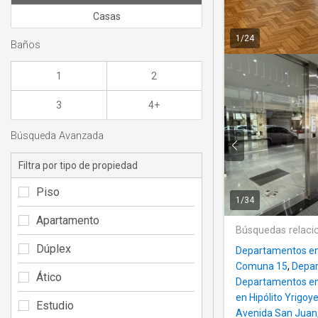
Casas
1
/
24
Baños
1
2
3
4+
Búsqueda Avanzada
Filtra por tipo de propiedad
Piso
1
/
34
Apartamento
Búsquedas relaci
Dúplex
Departamentos en 
Comuna 15
,
Depar
Ático
Departamentos en 
en Hipólito Yrigoy
Estudio
Avenida San Juan