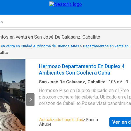
tos en venta en San José De Calasanz, Caballito
 en venta en Ciudad Autónoma de Buenos Aires
>
Departamentos en venta en C
llito
Hermoso Departamento En Duplex 4
Ambientes Con Cochera Caba
San José De Calasanz, Caballito
·
106
m²
·
3
Dormitorios
·
3
Baños
·
Apartamento
Hermoso Piso en Duplex ubicado en el 7mo
piso,con cochera fija cubierta. Ubicado en el 
corazón de Caballito,Posee vista panorámica
edificio de 4 años de antigüedad. El mismo 
de un cómodo living comedor con salida al ba
Actualizado hace 6 días
> Karina
Ver en d
cocina comedor totalmente equipada, lavader
Altube
toilette de recepción, 3 dormitorios , el princi