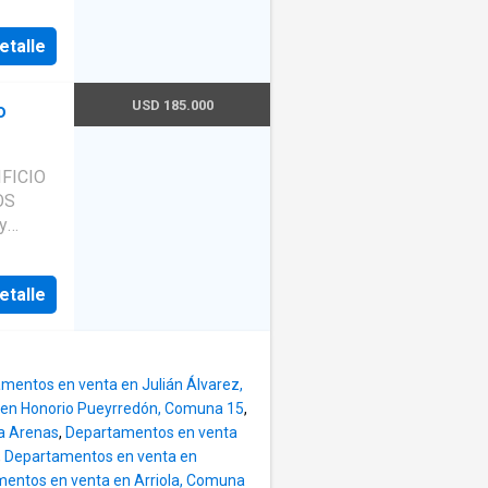
 3
quipada
diario
etalle
pacio
cidad.
USD 185.000
o
al,
FICIO
ruido.
illa
·
eta
·
mente en
y
dos en
 con
 PB y
x 2.80
 para
etalle
rio de
.
. Hall
 piso),
para
n vista
mentos en venta en Julián Álvarez,
ial muy
en Honorio Pueyrredón, Comuna 15
,
lárium y
Av.
a Arenas
,
Departamentos en venta
davia.
,
Departamentos en venta en
vadavia
n
entos en venta en Arriola, Comuna