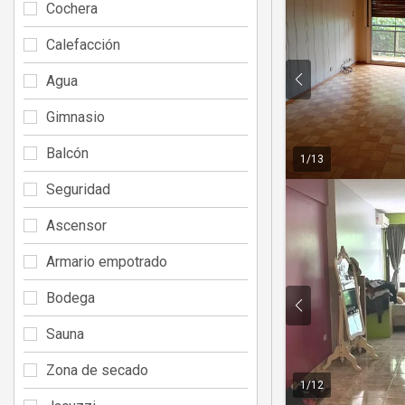
Cochera
Calefacción
Agua
Gimnasio
Balcón
1
/
13
Seguridad
Ascensor
Armario empotrado
Bodega
Sauna
Zona de secado
1
/
12