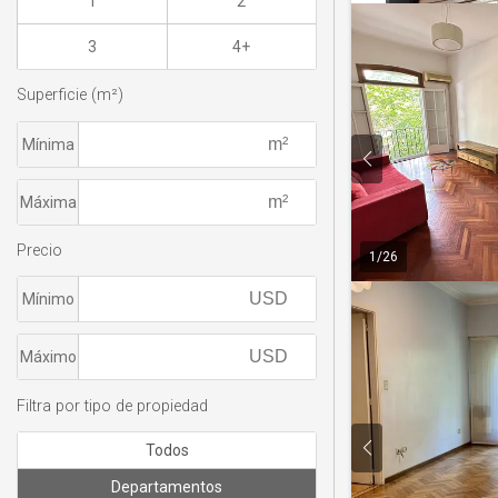
1
2
3
4+
Superficie (m²)
Mínima
Máxima
Precio
1
/
26
Mínimo
Máximo
Filtra por tipo de propiedad
Todos
Departamentos