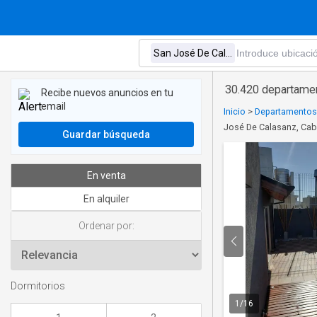
30.420 departamen
Recibe nuevos anuncios en tu
email
Inicio
>
Departamentos
José De Calasanz, Caba
Guardar búsqueda
En venta
En alquiler
Ordenar por:
Dormitorios
1
/
16