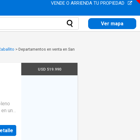
VENDE O ARRIENDA TU PROPIEDAD
Ver mapa
aballito
>
Departamentos en venta en San
USD 519.990
pleno
 en un
consta
lcón,
etalle
o,
pal en