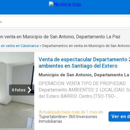
n venta en Municipio de San Antonio, Departamento La Paz
 en venta en Catamarca
>
Departamentos en venta en Municipio de San Antoni
Venta de espectacular Departamento 
ambientes en Santiago del Estero
Municipio de San Antonio, Departamento La
Piso
OPERACION: VENTA TIPO DE PROPIEDAD:
Departamento AMBIENTES: 2 LOCALIDAD: Sa
6 fotos
del Estero BARRIO: Centro (TSO-TSO-
257).Publicado por 360 Inversiones Inmobilia
traves de Inmomap en TuPortalOnline
Actualizado hace más de 1 mes
en
Ver en d
Tuportalonline
> 360 Inversiones
Inmobiliarias