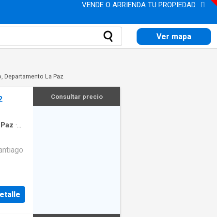
VENDE O ARRIENDA TU PROPIEDAD
Ver mapa
o, Departamento La Paz
Consultar precio
2
 Paz
·
ntiago
rias a
etalle