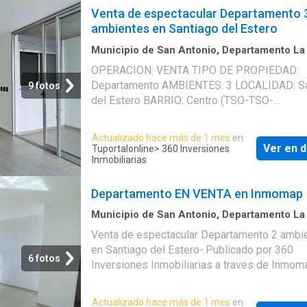
Venta de espectacular Departamento 
ambientes en Santiago del Estero
Municipio de San Antonio, Departamento La
Piso
OPERACION: VENTA TIPO DE PROPIEDAD:
Departamento AMBIENTES: 3 LOCALIDAD: Sa
9 fotos
del Estero BARRIO: Centro (TSO-TSO-
348).Publicado por 360 Inversiones Inmobilia
traves de Inmomap en TuPortalOnline
Actualizado hace más de 1 mes
en
Ver en d
Tuportalonline
> 360 Inversiones
Inmobiliarias
Departamento EN VENTA en Inmomap
Municipio de San Antonio, Departamento La
Piso
Venta de espectacular Departamento 2 ambi
en Santiago del Estero-.Publicado por 360
6 fotos
Inversiones Inmobiliarias a traves de Inmom
TuPortalOnline
Actualizado hace más de 1 mes
en