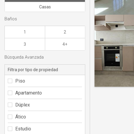
Casas
Baños
1
2
3
4+
Búsqueda Avanzada
Filtra por tipo de propiedad
Piso
Apartamento
Dúplex
Ático
Estudio