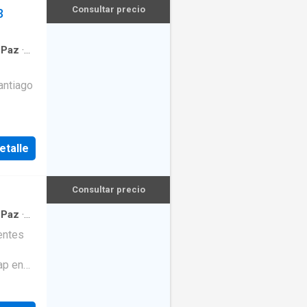
Consultar precio
3
 Paz
·
ntiago
rias a
etalle
Consultar precio
 Paz
·
entes
ap en