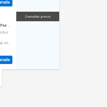
etalle
Consultar precio
 Paz
·
entes
ap en
etalle