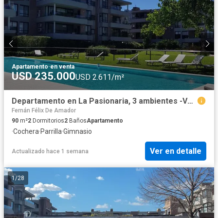
Apartamento
·
en venta
USD 235.000
USD 2.611/m²
Departamento en La Pasionaria, 3 ambientes -Venta Martinez.-Santa Fe/Fleming
Fernán Félix De Amador
90
m²
2
Dormitorios
2
Baños
Apartamento
·
Cochera
·
Parrilla
·
Gimnasio
Ver en detalle
Actualizado hace 1 semana
1
/
28