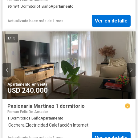
95
m²
1
Dormitorio
1
Baño
Apartamento
Ver en detalle
Actualizado hace más de 1 mes
1
/
15
Apartamento
·
en venta
USD 240.000
Pasionaria Martinez 1 dormitorio
Fernán Félix De Amador
1
Dormitorio
1
Baño
Apartamento
·
Cochera
·
Electricidad
·
Calefacción
·
Internet
Ver en detalle
Actualizado hace más de 1 mes