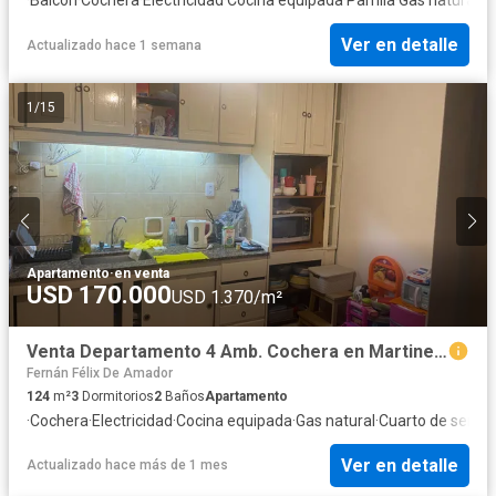
Ver en detalle
Actualizado hace 1 semana
1
/
15
Apartamento
·
en venta
USD 170.000
USD 1.370/m²
Venta Departamento 4 Amb. Cochera en Martinez Excelente Ubicación
Fernán Félix De Amador
124
m²
3
Dormitorios
2
Baños
Apartamento
·
Cochera
·
Electricidad
·
Cocina equipada
·
Gas natural
·
Cuarto de servic
Ver en detalle
Actualizado hace más de 1 mes