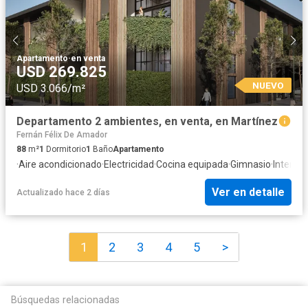
Apartamento
·
en venta
USD 269.825
NUEVO
USD 3.066/m²
Departamento 2 ambientes, en venta, en Martínez
Fernán Félix De Amador
88
m²
1
Dormitorio
1
Baño
Apartamento
·
Aire acondicionado
·
Electricidad
·
Cocina equipada
·
Gimnasio
·
Internet
Ver en detalle
Actualizado hace 2 días
1
2
3
4
5
>
Búsquedas relacionadas