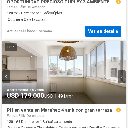
OPORTUNIDAD PRECIOSO DUPLEX 3 AMBIENTES CON COCHERA JARDIN Y PATIO
Fernán Félix De Amador
120
m²
2
Dormitorios
1
Baño
Dúplex
·
Cochera
·
Calefacción
Ver en detalle
Actualizado hace 1 semana
1
/
27
Apartamento
·
en venta
USD 179.000
USD 1.491/m²
PH en venta en Martínez 4 amb con gran terraza
Fernán Félix De Amador
120
m²
3
Dormitorios
1
Baño
Apartamento
·
Balcón
·
Cochera
·
Electricidad
·
Cocina equipada
·
Parrilla
·
Gas natural
·
Cu