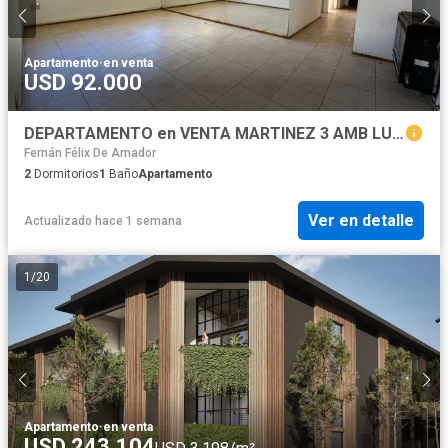
Apartamento
·
en venta
USD 92.000
DEPARTAMENTO en VENTA MARTINEZ 3 AMB LUMINOSO
Fernán Félix De Amador
2
Dormitorios
1
Baño
Apartamento
Ver en detalle
Actualizado hace 1 semana
1
/
20
Apartamento
·
en venta
USD 243.104