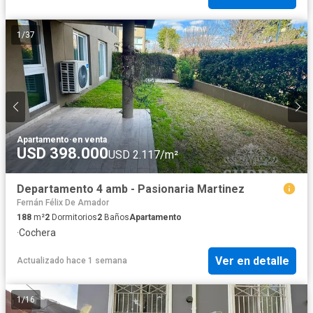
1
/
37
Apartamento
·
en venta
USD 398.000
USD 2.117/m²
Departamento 4 amb - Pasionaria Martinez
Fernán Félix De Amador
188
m²
2
Dormitorios
2
Baños
Apartamento
·
Cochera
Ver en detalle
Actualizado hace 1 semana
1
/
16