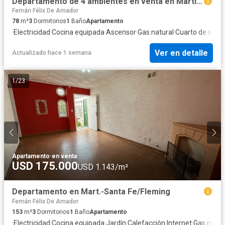
Departamento de 4 ambientes en venta en Martinez
Fernán Félix De Amador
78
m²
3
Dormitorios
1
Baño
Apartamento
·
Electricidad
·
Cocina equipada
·
Ascensor
·
Gas natural
·
Cuarto de servi
Ver en detalle
Actualizado hace 1 semana
1
/
23
Apartamento
·
en venta
USD 175.000
USD 1.143/m²
Departamento en Mart.-Santa Fe/Fleming
Fernán Félix De Amador
153
m²
3
Dormitorios
1
Baño
Apartamento
·
Electricidad
·
Cocina equipada
·
Jardín
·
Calefacción
·
Internet
·
Gas natur