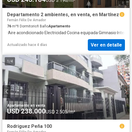
USD 3.198/m²
Departamento 2 ambientes, en venta, en Martínez
Fernán Félix De Amador
76
m²
1
Dormitorio
1
Baño
Apartamento
·
Aire acondicionado
·
Electricidad
·
Cocina equipada
·
Gimnasio
·
Internet
Ver en detalle
Actualizado hace 4 días
1
/
4
Apartamento
·
en venta
USD 238.000
USD 2.505/m²
Rodriguez Peña 100
Fernán Félix De Amador