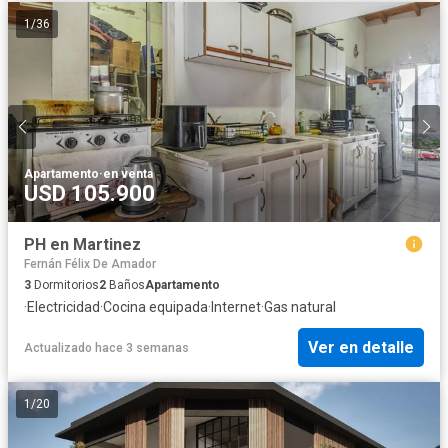
1
/
36
Apartamento
·
en venta
USD 105.900
PH en Martinez
Fernán Félix De Amador
3
Dormitorios
2
Baños
Apartamento
·
Electricidad
·
Cocina equipada
·
Internet
·
Gas natural
Ver en detalle
Actualizado hace 3 semanas
1
/
20