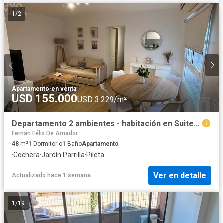
1
/
2
Apartamento
·
en venta
USD 155.000
USD 3.229/m²
Departamento 2 ambientes - habitación en Suite, Martínez Centro
Fernán Félix De Amador
48
m²
1
Dormitorio
1
Baño
Apartamento
·
Cochera
·
Jardín
·
Parrilla
·
Pileta
Ver en detalle
Actualizado hace 1 semana
1
/
19