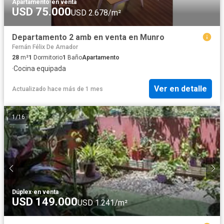
Apartamento
·
en venta
USD 75.000
USD 2.678/m²
Departamento 2 amb en venta en Munro
Fernán Félix De Amador
28
m²
1
Dormitorio
1
Baño
Apartamento
·
Cocina equipada
Ver en detalle
Actualizado hace más de 1 mes
1
/
16
Dúplex
·
en venta
USD 149.000
USD 1.241/m²