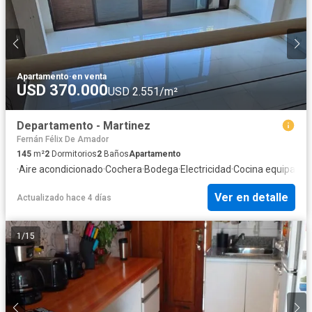
Apartamento
·
en venta
USD 370.000
USD 2.551/m²
Departamento - Martinez
Fernán Félix De Amador
145
m²
2
Dormitorios
2
Baños
Apartamento
·
Aire acondicionado
·
Cochera
·
Bodega
·
Electricidad
·
Cocina equipada
·
Ver en detalle
Actualizado hace 4 días
1
/
15