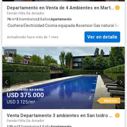
Departamento en Venta de 4 Ambientes en Martinez con Balcón y Cochera
Fernán Félix De Amador
76
m²
3
Dormitorios
2
Baños
Apartamento
·
Cochera
·
Electricidad
·
Cocina equipada
·
Ascensor
·
Gas natural
·
Segur
Ver en detalle
Actualizado hace más de 1 mes
1
/
11
Apartamento
·
en venta
USD 375.000
NUEVO
USD 3.125/m²
Venta Departamento 3 ambientes en San Isidro con cochera
Fernán Félix De Amador
120
m²
2
Dormitorios
1
Baño
Apartamento