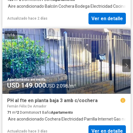
·
Aire acondicionado
·
Balcón
·
Cochera
·
Bodega
·
Electricidad
·
Cocina eq
Ver en detalle
Actualizado hace 2 días
1
/
16
Apartamento
·
en venta
USD 149.000
USD 2.098/m²
PH al fte en planta baja 3 amb c/cochera
Fernán Félix De Amador
71
m²
2
Dormitorios
1
Baño
Apartamento
·
Aire acondicionado
·
Cochera
·
Electricidad
·
Parrilla
·
Internet
·
Gas natur
Ver en detalle
Actualizado hace 3 días