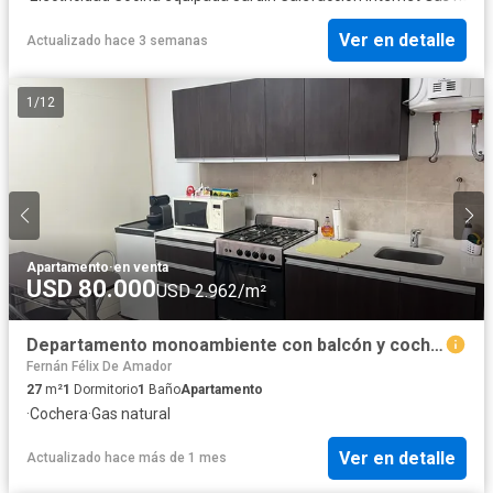
Ver en detalle
Actualizado hace 3 semanas
1
/
12
Apartamento
·
en venta
USD 80.000
USD 2.962/m²
Departamento monoambiente con balcón y cochera en venta en Martinez
Fernán Félix De Amador
27
m²
1
Dormitorio
1
Baño
Apartamento
·
Cochera
·
Gas natural
Ver en detalle
Actualizado hace más de 1 mes