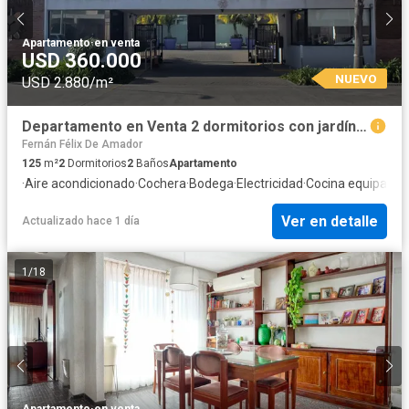
Apartamento
·
en venta
USD 360.000
NUEVO
USD 2.880/m²
Departamento en Venta 2 dormitorios con jardín - Pasionaria San Isidro. Martinez
Fernán Félix De Amador
125
m²
2
Dormitorios
2
Baños
Apartamento
·
Aire acondicionado
·
Cochera
·
Bodega
·
Electricidad
·
Cocina equipada
·
Ver en detalle
Actualizado hace 1 día
1
/
18
Apartamento
·
en venta