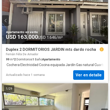
Apartamento
·
en venta
USD 163.000
USD 1.646/m²
Duplex 2 DORMITORIOS JARDIN mts dardo rocha
Fernán Félix De Amador
99
m²
2
Dormitorios
1
Baño
Apartamento
·
Cochera
·
Electricidad
·
Cocina equipada
·
Jardín
·
Gas natural
·
Cuarto de 
Ver en detalle
Actualizado hace 1 semana
1
/
29