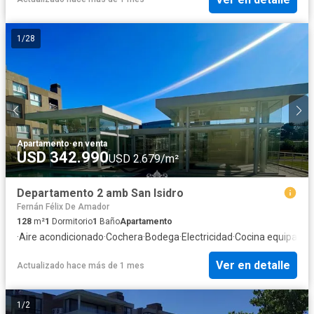
1
/
28
Apartamento
·
en venta
USD 342.990
USD 2.679/m²
Departamento 2 amb San Isidro
Fernán Félix De Amador
128
m²
1
Dormitorio
1
Baño
Apartamento
·
Aire acondicionado
·
Cochera
·
Bodega
·
Electricidad
·
Cocina equipada
·
Ver en detalle
Actualizado hace más de 1 mes
1
/
2