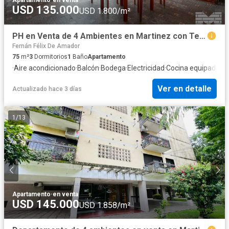
USD 135.000
USD 1.800/m²
PH en Venta de 4 Ambientes en Martinez con Terraza Propia
Fernán Félix De Amador
75
m²
3
Dormitorios
1
Baño
Apartamento
·
Aire acondicionado
·
Balcón
·
Bodega
·
Electricidad
·
Cocina equipada
·
Ca
Ver en detalle
Actualizado hace 3 días
1
/
13
Apartamento
·
en venta
USD 145.000
USD 1.858/m²