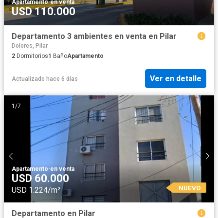
Apartamento
·
en venta
USD 110.000
Departamento 3 ambientes en venta en Pilar
Dolores, Pilar
2
Dormitorios
1
Baño
Apartamento
Ver en detalle
Actualizado hace 6 días
1
/
7
Apartamento
·
en venta
USD 60.000
NUEVO
USD 1.224/m²
Departamento en Pilar