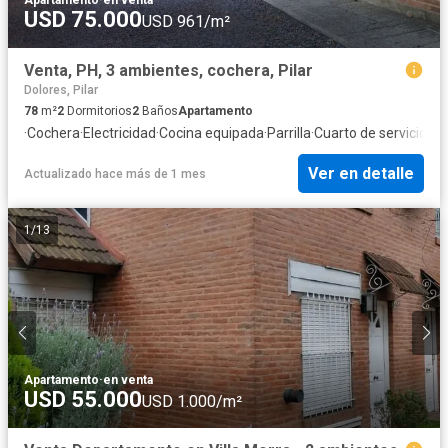
USD 75.000
USD 961/m²
Venta, PH, 3 ambientes, cochera, Pilar
Dolores, Pilar
78
m²
2
Dormitorios
2
Baños
Apartamento
·
Cochera
·
Electricidad
·
Cocina equipada
·
Parrilla
·
Cuarto de servicio
Ver en detalle
Actualizado hace más de 1 mes
1
/
13
Apartamento
·
en venta
USD 55.000
USD 1.000/m²