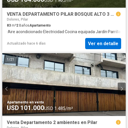
USD 1.985/m²
VENTA DEPARTAMENTO PILAR BOSQUE ALTO 3 AMBIENTES CON PILETA
Dolores, Pilar
83
m²
2
Baños
Apartamento
·
Aire acondicionado
·
Electricidad
·
Cocina equipada
·
Jardín
·
Parrilla
·
Gim
Ver en detalle
Actualizado hace 6 días
1
/
21
Apartamento
·
en venta
USD 101.000
USD 1.485/m²
Venta Departamento 2 ambientes en Pilar
Dolores, Pilar