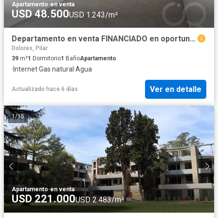
Apartamento
·
en venta
USD 48.500
USD 1.243/m²
Departamento en venta FINANCIADO en oportunidad, Villa Morra Pilar
Dolores, Pilar
39
m²
1
Dormitorio
1
Baño
Apartamento
·
Internet
·
Gas natural
·
Agua
Ver en detalle
Actualizado hace 6 días
1
/
15
Apartamento
·
en venta
USD 221.000
USD 2.483/m²