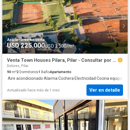
Apartamento
·
en venta
USD 225.000
USD 2.500/m²
Venta Town Houses Pilara, Pilar - Consultar por mas unidades disponibles
Dolores, Pilar
90
m²
2
Dormitorios
1
Baño
Apartamento
·
Aire acondicionado
·
Alarma
·
Cochera
·
Electricidad
·
Cocina equipada
·
J
Ver en detalle
Actualizado hace más de 1 mes
1
/
21