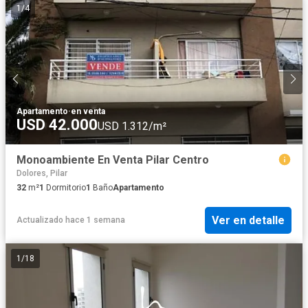
1
/
4
Apartamento
·
en venta
USD 42.000
USD 1.312/m²
Monoambiente En Venta Pilar Centro
Dolores, Pilar
32
m²
1
Dormitorio
1
Baño
Apartamento
Ver en detalle
Actualizado hace 1 semana
1
/
18