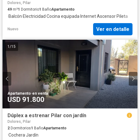
Dolores, Pilar
49
m²
1
Dormitorio
1
Baño
Apartamento
·
Balcón
·
Electricidad
·
Cocina equipada
·
Internet
·
Ascensor
·
Pileta
Ver en detalle
Nuevo
1
/
15
Apartamento
·
en venta
USD 91.800
Dúplex a estrenar Pilar con jardín
Dolores, Pilar
2
Dormitorios
1
Baño
Apartamento
·
Cochera
·
Jardín