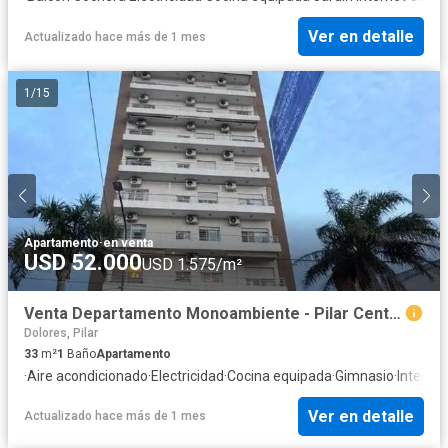
Ver en detalle
Actualizado hace más de 1 mes
1
/
15
Apartamento
·
en venta
USD 52.000
USD 1.575/m²
Venta Departamento Monoambiente - Pilar Centro-Apto Credito
Dolores, Pilar
33
m²
1
Baño
Apartamento
·
Aire acondicionado
·
Electricidad
·
Cocina equipada
·
Gimnasio
·
Internet
Ver en detalle
Actualizado hace más de 1 mes