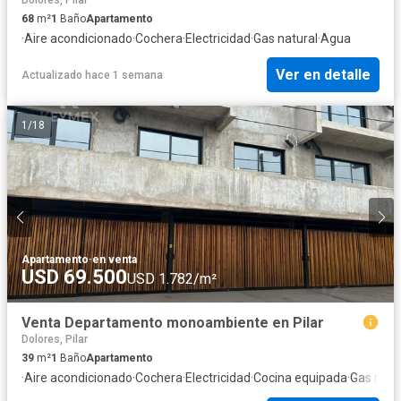
68
m²
1
Baño
Apartamento
·
Aire acondicionado
·
Cochera
·
Electricidad
·
Gas natural
·
Agua
Ver en detalle
Actualizado hace 1 semana
1
/
18
Apartamento
·
en venta
USD 69.500
USD 1.782/m²
Venta Departamento monoambiente en Pilar
Dolores, Pilar
39
m²
1
Baño
Apartamento
·
Aire acondicionado
·
Cochera
·
Electricidad
·
Cocina equipada
·
Gas natu