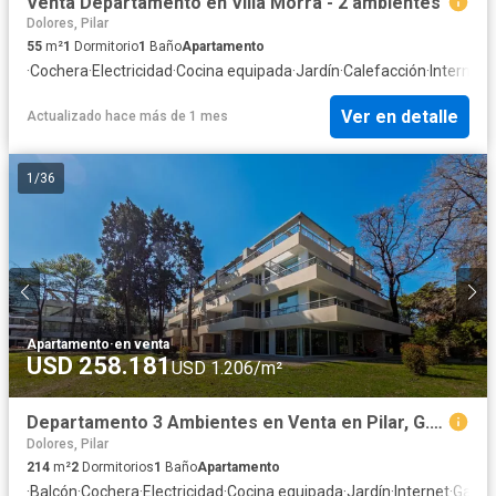
Venta Departamento en Villa Morra - 2 ambientes
Dolores, Pilar
55
m²
1
Dormitorio
1
Baño
Apartamento
·
Cochera
·
Electricidad
·
Cocina equipada
·
Jardín
·
Calefacción
·
Internet
·
G
Ver en detalle
Actualizado hace más de 1 mes
1
/
36
Apartamento
·
en venta
USD 258.181
USD 1.206/m²
Departamento 3 Ambientes en Venta en Pilar, G.B.A. Zona Norte, Argentina
Dolores, Pilar
214
m²
2
Dormitorios
1
Baño
Apartamento
·
Balcón
·
Cochera
·
Electricidad
·
Cocina equipada
·
Jardín
·
Internet
·
Gas n