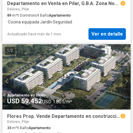
Departamento en Venta en Pilar, G.B.A. Zona Norte, Argentina
Dolores, Pilar
89
m²
1
Dormitorio
1
Baño
Apartamento
·
Cocina equipada
·
Jardín
·
Seguridad
Ver en detalle
Actualizado hace más de 1 mes
1
/
2
Apartamento
·
en venta
USD 59.452
USD 1.801/m²
Flores Prop. Vende Departamento en construcción en San Gerónimo - Pilar
Dolores, Pilar
33
m²
1
Baño
Apartamento