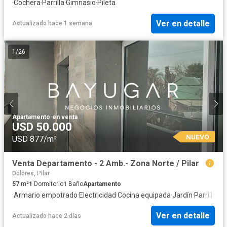
·
Cochera
·
Parrilla
·
Gimnasio
·
Pileta
Ver en detalle
Actualizado hace 1 semana
1
/
26
Apartamento
·
en venta
USD 50.000
NUEVO
USD 877/m²
Venta Departamento - 2 Amb.- Zona Norte / Pilar
Dolores, Pilar
57
m²
1
Dormitorio
1
Baño
Apartamento
·
Armario empotrado
·
Electricidad
·
Cocina equipada
·
Jardín
·
Parrilla
·
In
Ver en detalle
Actualizado hace 2 días