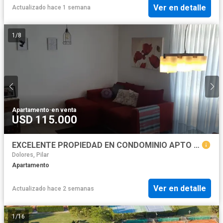
Ver en detalle
Actualizado hace 1 semana
1
/
8
Apartamento
·
en venta
USD 115.000
EXCELENTE PROPIEDAD EN CONDOMINIO APTO CREDITO HIPOTECARIO, DEPARTAMENTO TRES ABIENTES DE 70 METROS CUADRADOS PRIMER PISO, COCHERA, DECK PISCINA
Dolores, Pilar
Apartamento
Ver en detalle
Actualizado hace 2 semanas
1
/
16