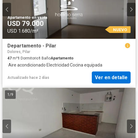
Apartamento
·
en venta
USD 79.000
NUEVO
USD 1.680/m²
Departamento - Pilar
Dolores, Pilar
47
m²
1
Dormitorio
1
Baño
Apartamento
·
Aire acondicionado
·
Electricidad
·
Cocina equipada
Ver en detalle
Actualizado hace 2 días
1
/
9