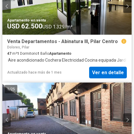
Apartamento
·
en venta
USD 62.500
USD 1.329/m²
Venta Departamentos - Abinatura III, Pilar Centro
Dolores, Pilar
47
m²
1
Dormitorio
1
Baño
Apartamento
·
Aire acondicionado
·
Cochera
·
Electricidad
·
Cocina equipada
·
Jardín
·
Pa
Ver en detalle
Actualizado hace más de 1 mes
1
/
25
Apartamento
·
en venta