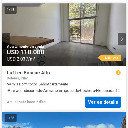
1
/
18
Apartamento
·
en venta
USD 110.000
NUEVO
USD 2.037/m²
Loft en Bosque Alto
Dolores, Pilar
54
m²
1
Dormitorio
1
Baño
Apartamento
·
Aire acondicionado
·
Armario empotrado
·
Cochera
·
Electricidad
·
Cocin
Ver en detalle
Actualizado hace 2 días
1
/
28