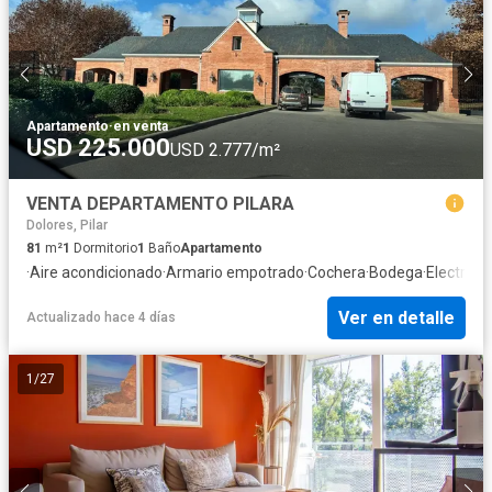
Apartamento
·
en venta
USD 225.000
USD 2.777/m²
VENTA DEPARTAMENTO PILARA
Dolores, Pilar
81
m²
1
Dormitorio
1
Baño
Apartamento
·
Aire acondicionado
·
Armario empotrado
·
Cochera
·
Bodega
·
Electrici
Ver en detalle
Actualizado hace 4 días
1
/
27