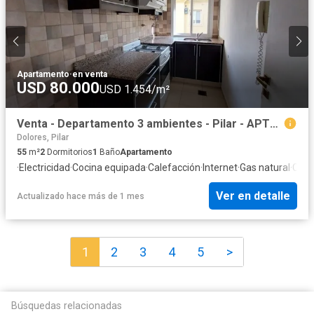
Apartamento
·
en venta
USD 80.000
USD 1.454/m²
Venta - Departamento 3 ambientes - Pilar - APTO CREDITO
Dolores, Pilar
55
m²
2
Dormitorios
1
Baño
Apartamento
·
Electricidad
·
Cocina equipada
·
Calefacción
·
Internet
·
Gas natural
·
Cuar
Ver en detalle
Actualizado hace más de 1 mes
1
2
3
4
5
>
Búsquedas relacionadas