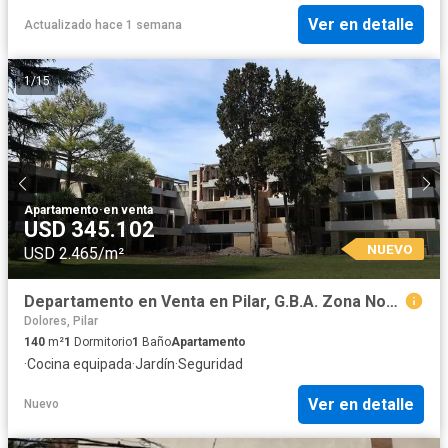
Ver en detalle
Actualizado hace 1 semana
1
/
15
Apartamento
·
en venta
USD 345.102
NUEVO
USD 2.465/m²
Departamento en Venta en Pilar, G.B.A. Zona Norte, Argentina
Dolores, Pilar
140
m²
1
Dormitorio
1
Baño
Apartamento
·
Cocina equipada
·
Jardín
·
Seguridad
Ver en detalle
Nuevo