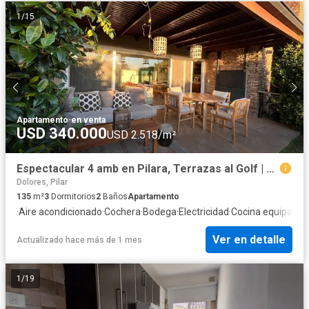
1
/
15
Apartamento
·
en venta
USD 340.000
USD 2.518/m²
Espectacular 4 amb en Pilara, Terrazas al Golf | VCO Propiedades
Dolores, Pilar
135
m²
3
Dormitorios
2
Baños
Apartamento
·
Aire acondicionado
·
Cochera
·
Bodega
·
Electricidad
·
Cocina equipada
·
Ver en detalle
Actualizado hace más de 1 mes
1
/
19