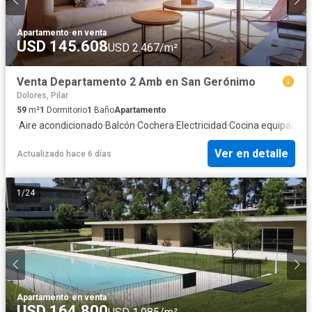
Apartamento
·
en venta
USD 145.608
USD 2.467/m²
Venta Departamento 2 Amb en San Gerónimo
Dolores, Pilar
59
m²
1
Dormitorio
1
Baño
Apartamento
·
Aire acondicionado
·
Balcón
·
Cochera
·
Electricidad
·
Cocina equipada
·
G
Ver en detalle
Actualizado hace 6 días
1
/
24
Apartamento
·
en venta
USD 164.800