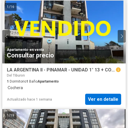
1
/
16
Apartamento
·
en venta
Consultar precio
LA ARGENTINA II - PINAMAR - UNIDAD 1° 13 + COCHERA CUBIERTA
Del Tiburon
1
Dormitorio
1
Baño
Apartamento
·
Cochera
Ver en detalle
Actualizado hace 1 semana
1
/
19