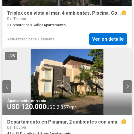
Triplex con vista al mar. 4 ambientes. Piscina. Cochera. Pinamar
Del Tiburon
3
Dormitorios
3
Baños
Apartamento
Ver en detalle
Actualizado hace 1 semana
1
/
25
Apartamento
·
en venta
USD 120.000
USD 2.857/m²
Departamento en Pinamar, 2 ambientes con amplia terraza. Gas Natural
Del Tiburon
42
m²
1
Dormitorio
1
Baño
Apartamento