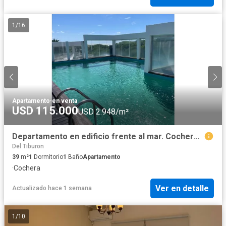
1
/
16
Apartamento
·
en venta
USD 115.000
USD 2.948/m²
Departamento en edificio frente al mar. Cochera, Piscina. Ascensor
Del Tiburon
39
m²
1
Dormitorio
1
Baño
Apartamento
·
Cochera
Ver en detalle
Actualizado hace 1 semana
1
/
10