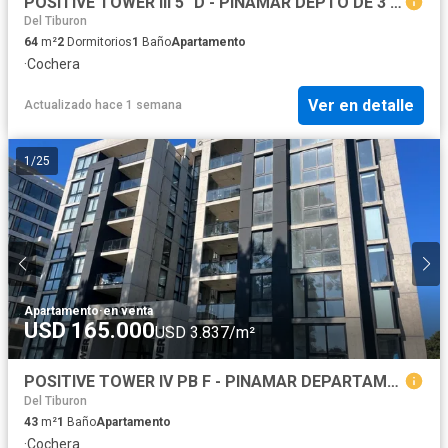
POSITIVE TOWER III 5° D - PINAMAR DEPTO DE 3 AMB EN VENTA
Del Tiburon
64
m²
2
Dormitorios
1
Baño
Apartamento
·
Cochera
Ver en detalle
Actualizado hace 1 semana
1
/
25
Apartamento
·
en venta
USD 165.000
USD 3.837/m²
POSITIVE TOWER IV PB F - PINAMAR DEPARTAMENTO DE 2 AMBIENTES EN VENTA
Del Tiburon
43
m²
1
Baño
Apartamento
·
Cochera