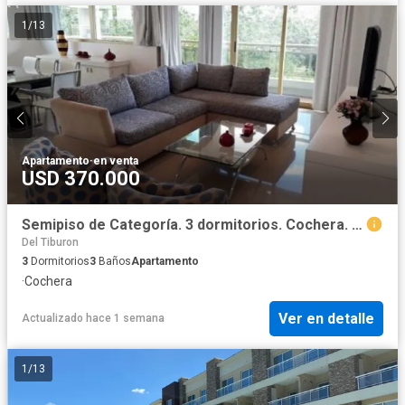
1
/
13
Apartamento
·
en venta
USD 370.000
Semipiso de Categoría. 3 dormitorios. Cochera. Building Albar MF
Del Tiburon
3
Dormitorios
3
Baños
Apartamento
·
Cochera
Ver en detalle
Actualizado hace 1 semana
1
/
13