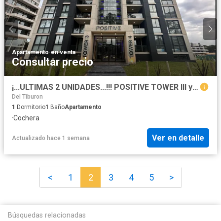
Apartamento
·
en venta
Consultar precio
¡...ULTIMAS 2 UNIDADES...!!! POSITIVE TOWER III y IV PINAMAR
Del Tiburon
1
Dormitorio
1
Baño
Apartamento
·
Cochera
Ver en detalle
Actualizado hace 1 semana
<
1
2
3
4
5
>
Búsquedas relacionadas