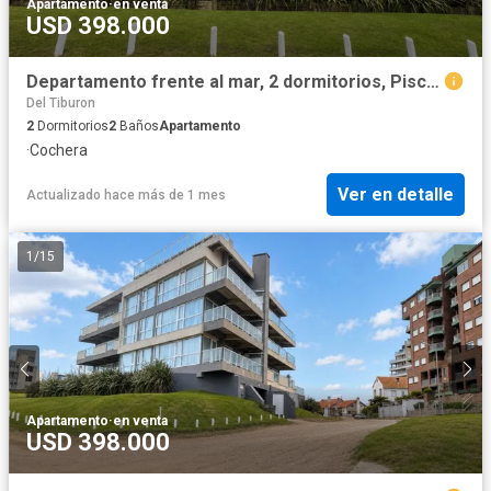
Apartamento
·
en venta
USD 398.000
Departamento frente al mar, 2 dormitorios, Piscina. cochera. Pinamar
Del Tiburon
2
Dormitorios
2
Baños
Apartamento
·
Cochera
Ver en detalle
Actualizado hace más de 1 mes
1
/
15
Apartamento
·
en venta
USD 398.000