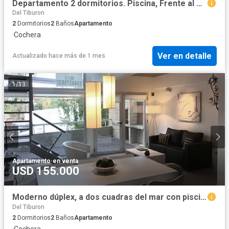
Departamento 2 dormitorios. Piscina, Frente al mar. Pinamar. Cochera
Del Tiburon
2
Dormitorios
2
Baños
Apartamento
·
Cochera
Ver en detalle
Actualizado hace más de 1 mes
1
/
13
Apartamento
·
en venta
USD 155.000
Moderno dúplex, a dos cuadras del mar con piscina, cochera. Pinamar
Del Tiburon
2
Dormitorios
2
Baños
Apartamento
·
Cochera