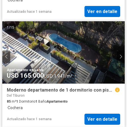
Ver en detalle
Actualizado hace 1 semana
1
/
15
Apartamento
·
en venta
USD 165.000
USD 1.941/m²
Moderno departamento de 1 dormitorio con piscina y cochera
Del Tiburon
85
m²
1
Dormitorio
1
Baño
Apartamento
·
Cochera
Ver en detalle
Actualizado hace 1 semana