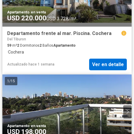
Apartamento
·
en venta
USD 220.000
USD 3.728/m²
Departamento frente al mar. Piscina. Cochera
Del Tiburon
59
m²
2
Dormitorios
2
Baños
Apartamento
·
Cochera
Ver en detalle
Actualizado hace 1 semana
1
/
15
Apartamento
·
en venta
USD 198.000