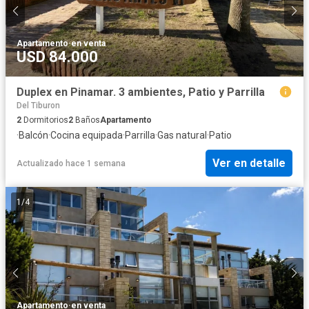
Apartamento
·
en venta
USD 84.000
Duplex en Pinamar. 3 ambientes, Patio y Parrilla
Del Tiburon
2
Dormitorios
2
Baños
Apartamento
·
Balcón
·
Cocina equipada
·
Parrilla
·
Gas natural
·
Patio
Ver en detalle
Actualizado hace 1 semana
1
/
4
Apartamento
·
en venta