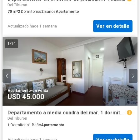
Del Tiburon
70
m²
2
Dormitorios
2
Baños
Apartamento
Ver en detalle
Actualizado hace 1 semana
1
/
10
Apartamento
·
en venta
USD 45.000
Departamento a media cuadra del mar. 1 dormitorio. Gas natural
Del Tiburon
1
Dormitorio
1
Baño
Apartamento
Ver en detalle
Actualizado hace 1 semana