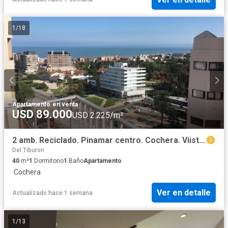
1
/
18
Apartamento
·
en venta
USD 89.000
USD 2.225/m²
2 amb. Reciclado. Pinamar centro. Cochera. Viista al mar. P 14
Del Tiburon
40
m²
1
Dormitorio
1
Baño
Apartamento
·
Cochera
Ver en detalle
Actualizado hace 1 semana
1
/
13