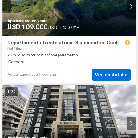
Apartamento
·
en venta
USD 109.000
USD 1.453/m²
Departamento frente al mar. 3 ambientes. Cochera
Del Tiburon
75
m²
2
Dormitorios
2
Baños
Apartamento
·
Cochera
Ver en detalle
Actualizado hace 1 semana
1
/
20
Apartamento
·
en venta