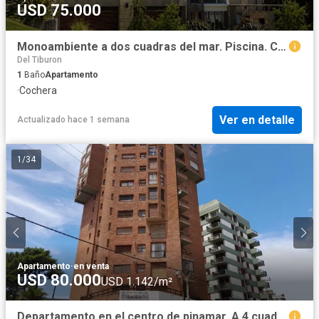
USD 75.000
Monoambiente a dos cuadras del mar. Piscina. Cochera. Pinamar
Del Tiburon
1
Baño
Apartamento
·
Cochera
Ver en detalle
Actualizado hace 1 semana
1
/
34
Apartamento
·
en venta
USD 80.000
USD 1.142/m²
Departamento en el centro de pinamar. A 4 cuadras de la playa