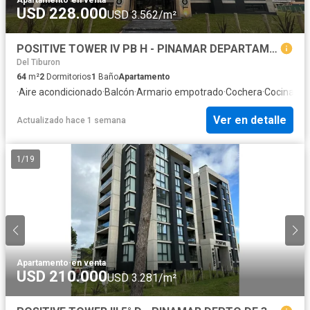
USD 228.000
USD 3.562/m²
POSITIVE TOWER IV PB H - PINAMAR DEPARTAMENTO DE 3 AMBIENTES EN VENTA
Del Tiburon
64
m²
2
Dormitorios
1
Baño
Apartamento
·
Aire acondicionado
·
Balcón
·
Armario empotrado
·
Cochera
·
Cocina eq
Ver en detalle
Actualizado hace 1 semana
1
/
19
Apartamento
·
en venta
USD 210.000
USD 3.281/m²