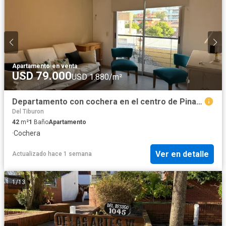
Apartamento
·
en venta
USD 79.000
USD 1.880/m²
Departamento con cochera en el centro de Pinamar
Del Tiburon
42
m²
1
Baño
Apartamento
·
Cochera
Ver en detalle
Actualizado hace 1 semana
1
/
13