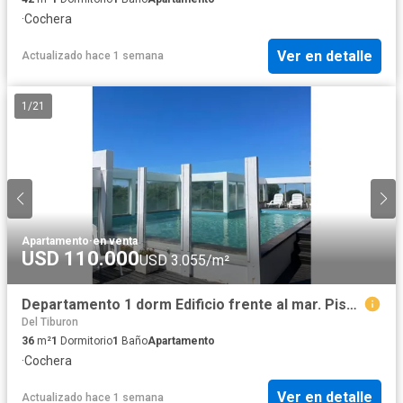
·
Cochera
Ver en detalle
Actualizado hace 1 semana
1
/
21
Apartamento
·
en venta
USD 110.000
USD 3.055/m²
Departamento 1 dorm Edificio frente al mar. Piscina. Cochera. Parrilla
Del Tiburon
36
m²
1
Dormitorio
1
Baño
Apartamento
·
Cochera
Ver en detalle
Actualizado hace 1 semana