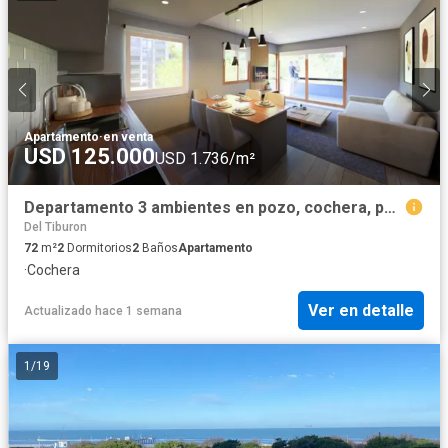
Apartamento
·
en venta
USD 125.000
USD 1.736/m²
Departamento 3 ambientes en pozo, cochera, parrilla. Valeria del mar
Del Tiburon
72
m²
2
Dormitorios
2
Baños
Apartamento
·
Cochera
Ver en detalle
Actualizado hace 1 semana
1
/
19