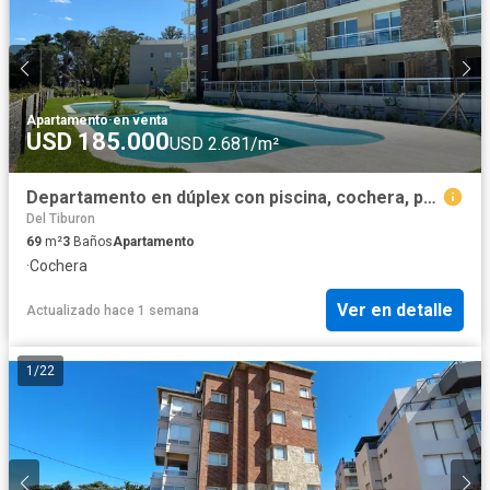
Apartamento
·
en venta
USD 185.000
USD 2.681/m²
Departamento en dúplex con piscina, cochera, parrilla Pinamar
Del Tiburon
69
m²
3
Baños
Apartamento
·
Cochera
Ver en detalle
Actualizado hace 1 semana
1
/
22