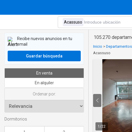
105.270 departam
Recibe nuevos anuncios en tu
email
Inicio
>
Departamentos 
Acassuso
Guardar búsqueda
En venta
En alquiler
Ordenar por:
Dormitorios
1
/
22