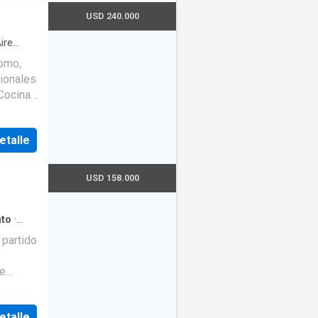
USD 240.000
ire
Agua
romo,
ionales
 Cocina
etalle
visible
ocina
chico -
USD 158.000
on
to
·
 partido
de
tre,
ial de
etalle