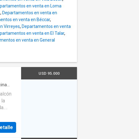
partamentos en venta en Loma
z
,
Departamentos en venta en
entos en venta en Béccar
,
n Virreyes
,
Departamentos en venta
partamentos en venta en El Talar
,
mentos en venta en General
USD 95.000
ina
alcón
 la
a.
 DE
etalle