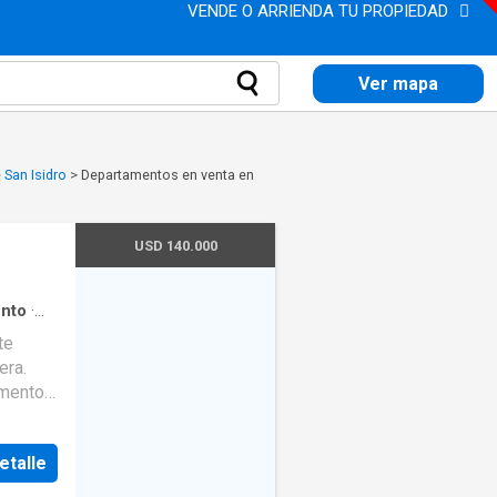
VENDE O ARRIENDA TU PROPIEDAD
Ver mapa
 San Isidro
>
Departamentos en venta en
USD 140.000
nto
·
era.
amento
cocina.
 estar
etalle