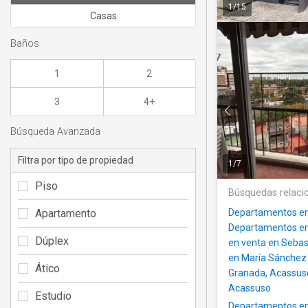
1
/
15
Casas
Baños
1
2
3
4+
Búsqueda Avanzada
Filtra por tipo de propiedad
1
/
7
Piso
Búsquedas relaci
Apartamento
Departamentos en 
Departamentos en 
Dúplex
en venta en Sebas
en María Sánchez
Ático
Granada, Acassus
Acassuso
Estudio
Departamentos en