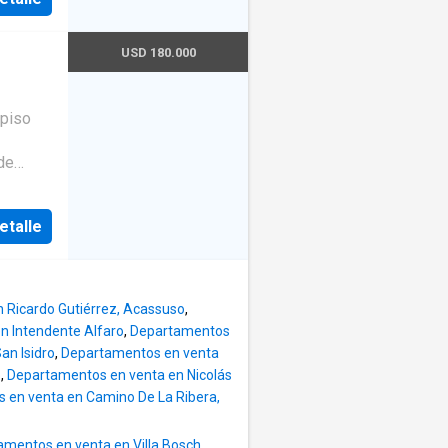
e
en losa
USD 180.000
bre
e
atricia
piso
º 10,
 la
de
r el
 comedor
cula
ompleta
etalle
ión
o. La
--
nes
y
 Ricardo Gutiérrez, Acassuso
,
a se
n Intendente Alfaro
,
Departamentos
an Isidro
,
Departamentos en venta
211
o
,
Departamentos en venta en Nicolás
 en venta en Camino De La Ribera,
mentos en venta en Villa Bosch
,