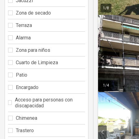
Jacuzzi
1
/
8
Zona de secado
Terraza
Alarma
Zona para niños
Cuarto de Limpieza
Patio
1
/
4
Encargado
Acceso para personas con
discapacidad
Chimenea
Trastero