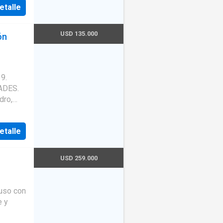
etalle
USD 135.000
ón
9.
dro,
ll.
ento
etalle
USD 259.000
ocina
uso con
e y