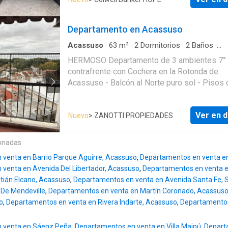
Beccar. El edificio cuenta con 4 unidades
funcionales, ascensor y 6 cocheras mas 1 d
cortesía. Es todo eléctrico, las unidades tien
Departamento en Acassuso
radiante eléctrica. Entrega estimada septiem
2023 La intermediación de ésta propiedad s
Acassuso
·
63
m²
·
2
Dormitorios
·
2
Baños
·
Apartamento
·
Cochera
encuentra a cargo del Corredor Inmobiliario P
HERMOSO Departamento de 3 ambientes 7° 
Ferreyra, Matrícula CMCPSI Nº 6409, Libro N
contrafrente con Cochera en la Rotonda de
Folio Nº 8. La intermediación y conclusión de
Acassuso - Balcón al Norte puro sol - Pisos 
operación inmobiliaria será llevada a cabo po
parquet - Baño completo y Toilette - Living
Corredor Inmobiliario Patricia Ferreyra, Matrí
- 2 Dormitorios con sus placares - Cocina c
CMCPSI Nº 6409, Libro Nº 10, Folio Nº 8. En
Ver en d
Nuevo
> ZANOTTI PROPIEDADES
- Lavadero separado - Servicio de calefacc
cumplimiento con la normativa vigente, los
central en el edificio - La descripción y medidas
asistentes NO ejercen el corretaje inmobiliari
son aproximadas. Canal whatsapp 0112268--
onadas
intermediación y conclusión de las operacio
inmobiliarias es desarrollada por Martilleros 
venta en Barrio Parque Aguirre, Acassuso
,
Departamentos en venta en
Corredores Públicos. Esta Oficina Inmobiliari
venta en Avenida Del Libertador, Acassuso
,
Departamentos en venta e
encuentra a cargo de PATRICIA FERREYRA, CMCPSI
tián Elcano, Acassuso
,
Departamentos en venta en Avenida Santa Fe, S
6409 – LIBRO 10- FOLIO 8. Av. Centenario 2
 De Mendeville
,
Departamentos en venta en Martín Coronado, Acassus
Beccar, San Isidro.
o
,
Departamentos en venta en Rivera Indarte, Acassuso
,
Departamentos
 venta en Sáenz Peña
,
Departamentos en venta en Villa Maipú
,
Departa