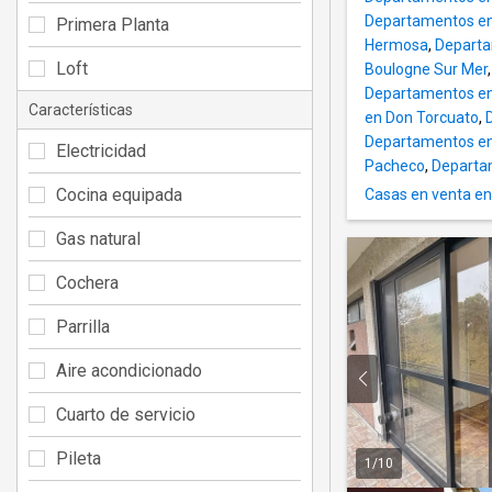
Departamentos en v
Primera Planta
Hermosa
,
Departa
Loft
Boulogne Sur Mer
Departamentos en 
Características
en Don Torcuato
,
Departamentos en 
Electricidad
Pacheco
,
Departam
Cocina equipada
Casas en venta e
Gas natural
Cochera
Parrilla
Aire acondicionado
Cuarto de servicio
Pileta
1
/
10