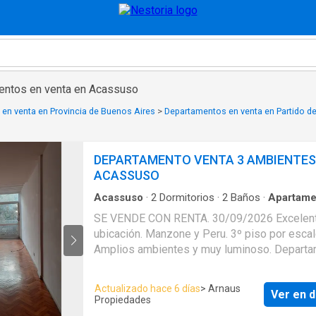
entos en venta en Acassuso
en venta en Provincia de Buenos Aires
>
Departamentos en venta en Partido de
DEPARTAMENTO VENTA 3 AMBIENTES
ACASSUSO
Acassuso
·
2
Dormitorios
·
2
Baños
·
Apartame
Cocina equipada
SE VENDE CON RENTA. 30/09/2026 Excelente
ubicación. Manzone y Peru. 3º piso por escal
Amplios ambientes y muy luminoso. Depart
en dúplex al frente. Living comedor, toilette, 
En planta dormitorio, baño completo y amplio
Actualizado hace 6 días
> Arnaus
Ver en d
(opción segundo dormitorio).
Propiedades