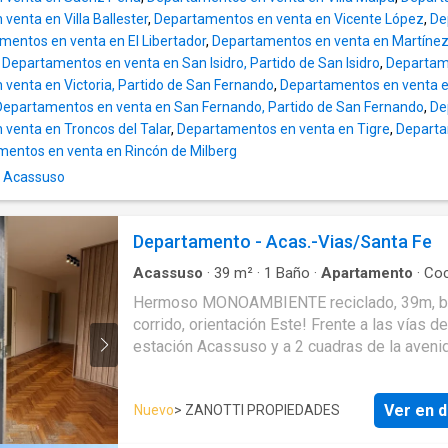
enta en Villa Ballester
,
Departamentos en venta en Vicente López
,
De
mentos en venta en El Libertador
,
Departamentos en venta en Martíne
,
Departamentos en venta en San Isidro, Partido de San Isidro
,
Departam
venta en Victoria, Partido de San Fernando
,
Departamentos en venta e
Departamentos en venta en San Fernando, Partido de San Fernando
,
De
venta en Troncos del Talar
,
Departamentos en venta en Tigre
,
Departa
entos en venta en Rincón de Milberg
n Acassuso
Departamento - Acas.-Vias/Santa Fe
Acassuso
·
39
m²
·
1
Baño
·
Apartamento
·
Coc
equipada
·
Gas natural
Hermoso MONOAMBIENTE reciclado, 39m, b
corrido, orientación Este! Frente a las vías de
estación Acassuso y a 2 cuadras de la avenid
Pisos de parquet. Cocina amplia - SOLEADO
MAÑANA!! La descripción y medidas son
Ver en d
Nuevo
> ZANOTTI PROPIEDADES
aproximadas. Canal whatsapp 0112268----