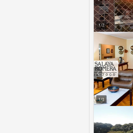
1
/
2
1
/
2