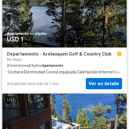
Apartamento
·
en alquiler
USD 1
Departamento - Arelauquen Golf & Country Club
Río Negro
2
Dormitorios
2
Baños
Apartamento
·
Cochera
·
Electricidad
·
Cocina equipada
·
Calefacción
·
Internet
·
Gas nat
Ver en detalle
Actualizado hace más de 1 mes
1
/
17