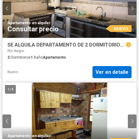
Apartamento
·
en alquiler
Consultar precio
NUEVO
SE ALQUILA DEPARTAMENTO DE 2 DORMITORIOS SOBRE AV SAN MARTN
Río Negro
2
Dormitorios
1
Baño
Apartamento
Ver en detalle
Nuevo
1
/
4
Apartamento
·
en alquiler