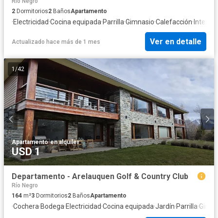
Río Negro
2
Dormitorios
2
Baños
Apartamento
·
Electricidad
·
Cocina equipada
·
Parrilla
·
Gimnasio
·
Calefacción
·
Internet
Ver en detalle
Actualizado hace más de 1 mes
1
/
42
Apartamento
·
en alquiler
USD 1
Departamento - Arelauquen Golf & Country Club
Río Negro
164
m²
3
Dormitorios
2
Baños
Apartamento
·
Cochera
·
Bodega
·
Electricidad
·
Cocina equipada
·
Jardín
·
Parrilla
·
Gimna