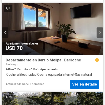
1
/
6
Apartamento
·
en alquiler
USD 70
Departamento en Barrio Melipal. Bariloche
Río Negro
240
m²
1
Dormitorio
1
Baño
Apartamento
·
Cochera
·
Electricidad
·
Cocina equipada
·
Internet
·
Gas natural
Ver en detalle
Actualizado hace 2 semanas
1
/
23