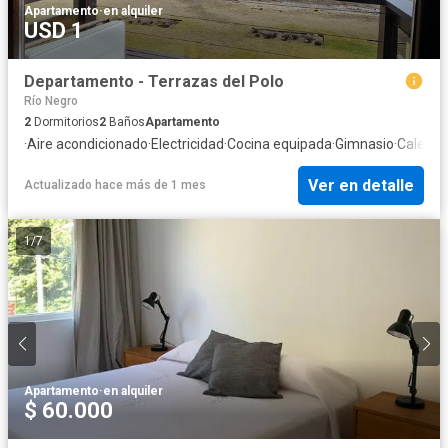
Apartamento
·
en alquiler
USD 1
Departamento - Terrazas del Polo
Río Negro
2
Dormitorios
2
Baños
Apartamento
·
Aire acondicionado
·
Electricidad
·
Cocina equipada
·
Gimnasio
·
Calefac
Ver en detalle
Actualizado hace más de 1 mes
1
/
7
Apartamento
·
en alquiler
$ 60.000