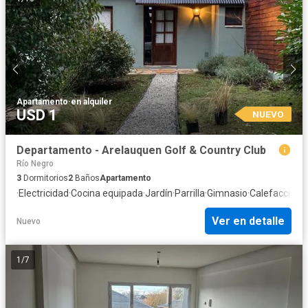
Apartamento
·
en alquiler
USD 1
NUEVO
Departamento - Arelauquen Golf & Country Club
Río Negro
3
Dormitorios
2
Baños
Apartamento
·
Electricidad
·
Cocina equipada
·
Jardín
·
Parrilla
·
Gimnasio
·
Calefacción
·
I
Ver en detalle
Nuevo
1
/
7