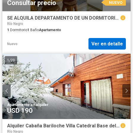
Consultar precio
NUEVO
SE ALQUILA DEPARTAMENTO DE UN DORMITORIO EN EL BOLSÓN
Río Negro
1
Dormitorio
1
Baño
Apartamento
Ver en detalle
Nuevo
1
/
20
Apartamento
·
en alquiler
USD 190
Alquiler Cabaña Bariloche Villa Catedral Base del Cerro Catedral cuatro personas cochera 2 ambientes
Río Negro