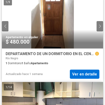
1
/
9
Apartamento
·
en alquiler
$ 480.000
DEPARTAMENTO DE UN DORMITORIO EN EL CENTRO DE EL BOLSÓN
Río Negro
1
Dormitorio
1
Baño
Apartamento
Ver en detalle
Actualizado hace 1 semana
1
/
14