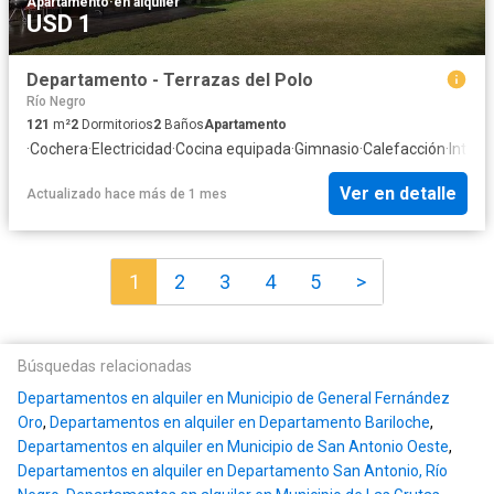
Apartamento
·
en alquiler
USD 1
Departamento - Terrazas del Polo
Río Negro
121
m²
2
Dormitorios
2
Baños
Apartamento
·
Cochera
·
Electricidad
·
Cocina equipada
·
Gimnasio
·
Calefacción
·
Intern
Ver en detalle
Actualizado hace más de 1 mes
1
2
3
4
5
>
Búsquedas relacionadas
Departamentos en alquiler en Municipio de General Fernández
Oro
,
Departamentos en alquiler en Departamento Bariloche
,
Departamentos en alquiler en Municipio de San Antonio Oeste
,
Departamentos en alquiler en Departamento San Antonio, Río