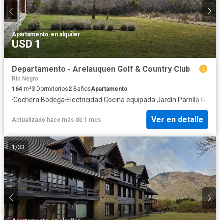
Apartamento
·
en alquiler
USD 1
Departamento - Arelauquen Golf & Country Club
Río Negro
164
m²
3
Dormitorios
2
Baños
Apartamento
·
Cochera
·
Bodega
·
Electricidad
·
Cocina equipada
·
Jardín
·
Parrilla
·
Gimna
Ver en detalle
Actualizado hace más de 1 mes
1
/
33