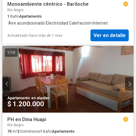
Monoambiente céntrico - Bariloche
Río Negro
1
Baño
Apartamento
·
Aire acondicionado
·
Electricidad
·
Calefacción
·
Internet
Ver en detalle
Actualizado hace más de 1 mes
1
/
10
Apartamento
·
en alquiler
$ 1.200.000
PH en Dina Huapi
Río Negro
70
m²
2
Dormitorios
1
Baño
Apartamento