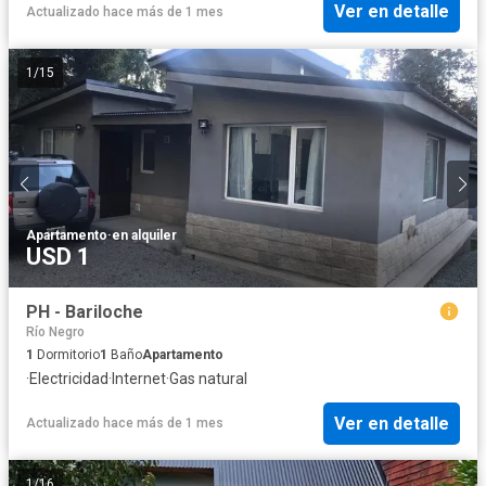
Ver en detalle
Actualizado hace más de 1 mes
1
/
15
Apartamento
·
en alquiler
USD 1
PH - Bariloche
Río Negro
1
Dormitorio
1
Baño
Apartamento
·
Electricidad
·
Internet
·
Gas natural
Ver en detalle
Actualizado hace más de 1 mes
1
/
16