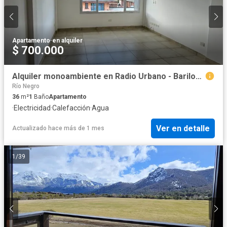
Apartamento
·
en alquiler
$ 700.000
Alquiler monoambiente en Radio Urbano - Bariloche
Río Negro
36
m²
1
Baño
Apartamento
·
Electricidad
·
Calefacción
·
Agua
Ver en detalle
Actualizado hace más de 1 mes
1
/
39