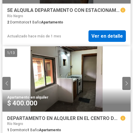
SE ALQUILA DEPARTAMENTO CON ESTACIONAMIENTO SOBRE AV SAN MARTIN
Río Negro
2
Dormitorios
1
Baño
Apartamento
Ver en detalle
Actualizado hace más de 1 mes
1
/
13
Apartamento
·
en alquiler
$ 400.000
DEPARTAMENTO EN ALQUILER EN EL CENTRO DE EL BOLSÓN
Río Negro
1
Dormitorio
1
Baño
Apartamento