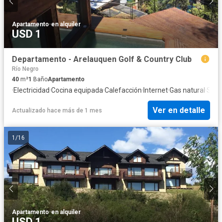
Apartamento
·
en alquiler
USD 1
Departamento - Arelauquen Golf & Country Club
Río Negro
40
m²
1
Baño
Apartamento
·
Electricidad
·
Cocina equipada
·
Calefacción
·
Internet
·
Gas natural
·
Segu
Ver en detalle
Actualizado hace más de 1 mes
1
/
16
Apartamento
·
en alquiler
USD 1