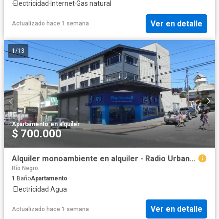
·
Electricidad
·
Internet
·
Gas natural
Ver en detalle
Actualizado hace 1 semana
1
/
13
Apartamento
·
en alquiler
$ 700.000
Alquiler monoambiente en alquiler - Radio Urbano - Bariloche
Río Negro
1
Baño
Apartamento
·
Electricidad
·
Agua
Ver en detalle
Actualizado hace 1 semana