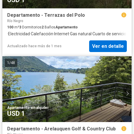
Departamento - Terrazas del Polo
Río Negro
100
m²
3
Dormitorios
2
Baños
Apartamento
·
Electricidad
·
Calefacción
·
Internet
·
Gas natural
·
Cuarto de servicio
Ver en detalle
Actualizado hace más de 1 mes
1
/
48
Apartamento
·
en alquiler
USD 1
Departamento - Arelauquen Golf & Country Club