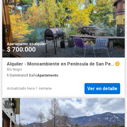
1
/
18
Apartamento
·
en alquiler
$ 700.000
Alquiler - Monoambiente en Península de San Pedro
Río Negro
1
Dormitorio
1
Baño
Apartamento
Ver en detalle
Actualizado hace 1 semana
1
/
45