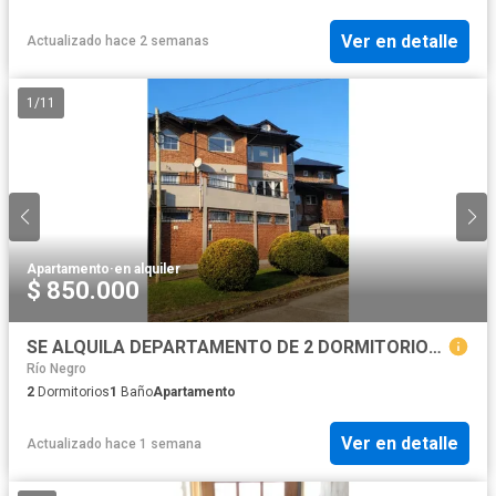
Ver en detalle
Actualizado hace 2 semanas
1
/
11
Apartamento
·
en alquiler
$ 850.000
SE ALQUILA DEPARTAMENTO DE 2 DORMITORIOS EL BOLSÓN
Río Negro
2
Dormitorios
1
Baño
Apartamento
Ver en detalle
Actualizado hace 1 semana