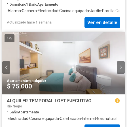
1
Dormitorio
1
Baño
Apartamento
·
Alarma
·
Cochera
·
Electricidad
·
Cocina equipada
·
Jardín
·
Parrilla
·
Calefa
Ver en detalle
Actualizado hace 1 semana
1
/
5
Apartamento
·
en alquiler
$ 75.000
ALQUILER TEMPORAL LOFT EJECUTIVO
Río Negro
1
Baño
Apartamento
·
Electricidad
·
Cocina equipada
·
Calefacción
·
Internet
·
Gas natural