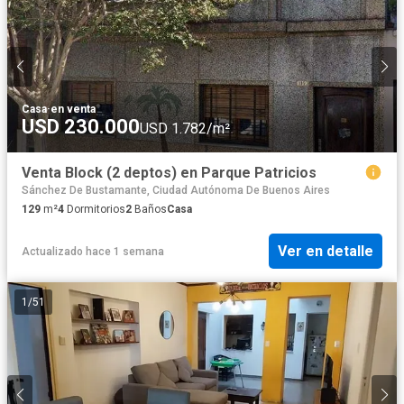
Casa
·
en venta
USD 230.000
USD 1.782/m²
Venta Block (2 deptos) en Parque Patricios
Sánchez De Bustamante, Ciudad Autónoma De Buenos Aires
129
m²
4
Dormitorios
2
Baños
Casa
Ver en detalle
Actualizado hace 1 semana
1
/
51