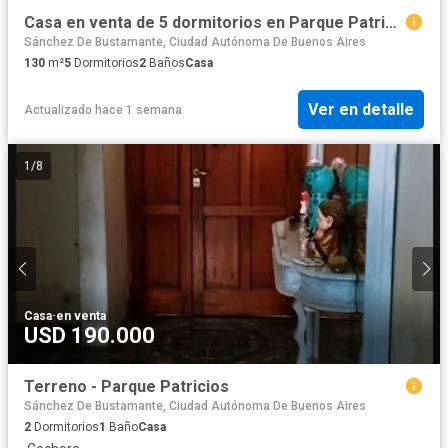
Casa en venta de 5 dormitorios en Parque Patricios
Sánchez De Bustamante, Ciudad Autónoma De Buenos Aires
130
m²
5
Dormitorios
2
Baños
Casa
Ver en detalle
Actualizado hace 1 semana
1
/
8
Casa
·
en venta
USD 190.000
Terreno - Parque Patricios
Sánchez De Bustamante, Ciudad Autónoma De Buenos Aires
2
Dormitorios
1
Baño
Casa