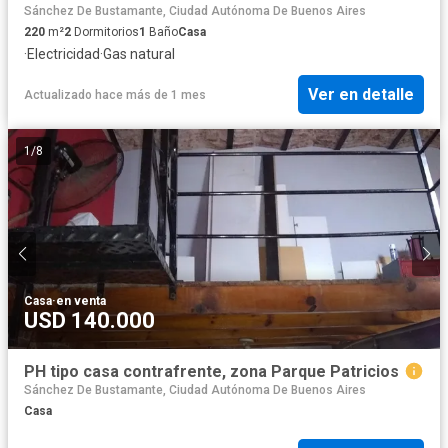
Sánchez De Bustamante, Ciudad Autónoma De Buenos Aires
220
m²
2
Dormitorios
1
Baño
Casa
·
Electricidad
·
Gas natural
Ver en detalle
Actualizado hace más de 1 mes
1
/
8
Casa
·
en venta
USD 140.000
PH tipo casa contrafrente, zona Parque Patricios
Sánchez De Bustamante, Ciudad Autónoma De Buenos Aires
Casa