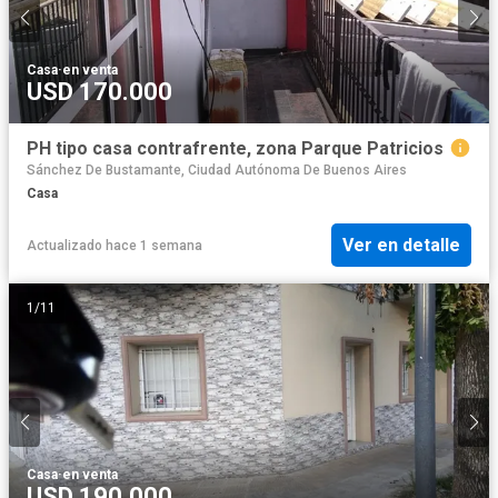
Casa
·
en venta
USD 170.000
PH tipo casa contrafrente, zona Parque Patricios
Sánchez De Bustamante, Ciudad Autónoma De Buenos Aires
Casa
Ver en detalle
Actualizado hace 1 semana
1
/
11
Casa
·
en venta
USD 190.000