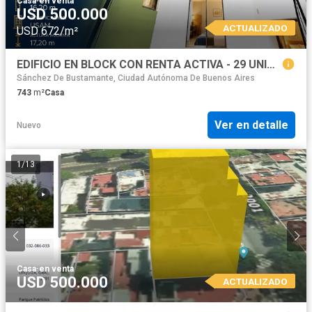
Casa
·
en venta
USD 500.000
ACTUALIZADO
USD 672/m²
EDIFICIO EN BLOCK CON RENTA ACTIVA - 29 UNIDADES - 100% ALQUILADO - PARQUE PATRICIOS
Sánchez De Bustamante, Ciudad Autónoma De Buenos Aires
743
m²
Casa
Ver en detalle
Nuevo
1
/
13
Casa
·
en venta
USD 500.000
ACTUALIZADO