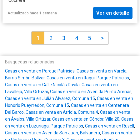
·
Cochera
Ver en detalle
Actualizado hace 1 semana
1
2
3
4
5
>
Búsquedas relacionadas
Casas en venta en Parque Patricios
,
Casas en venta en Varela,
Barrio Simón Bolívar
,
Casas en venta en Itaqui, Parque Patricios
,
Casas en venta en Calle Nicolás Dávila
,
Casas en venta en
Lavalleja, Villa Ortúzar
,
Casas en venta en Avenida Punta Arenas
,
Casas en venta en Julián Álvarez, Comuna 15
,
Casas en venta en
Honorio Pueyrredón, Comuna 15
,
Casas en venta en Centenera
Del Barco
,
Casas en venta en Arriola, Comuna 4
,
Casas en venta
en Ávalos, Villa Ortúzar
,
Casas en venta en Cóndor, Villa 20
,
Casas
en venta en Luzuriaga, Parque Patricios
,
Casas en venta en Rusell
,
Casas en venta en Avenida San Juan, Balvanera
,
Casas en venta
en Rodríguez Peña, Comuna 3
,
Casas en venta en Hipólito