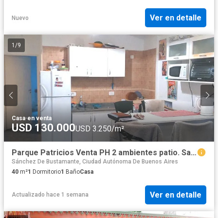
Ver en detalle
Nuevo
1
/
9
Casa
·
en venta
USD 130.000
USD 3.250/m²
Parque Patricios Venta PH 2 ambientes patio. Salcedo al 3200
Sánchez De Bustamante, Ciudad Autónoma De Buenos Aires
40
m²
1
Dormitorio
1
Baño
Casa
Ver en detalle
Actualizado hace 1 semana