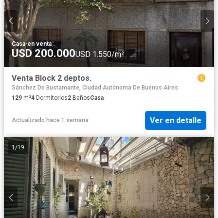
Casa
·
en venta
USD 200.000
USD 1.550/m²
Venta Block 2 deptos.
Sánchez De Bustamante, Ciudad Autónoma De Buenos Aires
129
m²
4
Dormitorios
2
Baños
Casa
Ver en detalle
Actualizado hace 1 semana
1
/
19