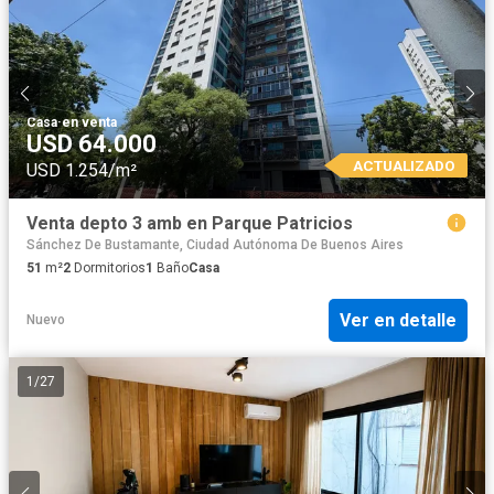
Casa
·
en venta
USD 64.000
ACTUALIZADO
USD 1.254/m²
Venta depto 3 amb en Parque Patricios
Sánchez De Bustamante, Ciudad Autónoma De Buenos Aires
51
m²
2
Dormitorios
1
Baño
Casa
Ver en detalle
Nuevo
1
/
27