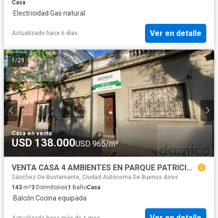
Casa
·
Electricidad
·
Gas natural
Ver en detalle
Actualizado hace 6 días
1
/
29
Casa
·
en venta
USD 138.000
USD 965/m²
VENTA CASA 4 AMBIENTES EN PARQUE PATRICIOS CON PATIO Y TERRAZA
Sánchez De Bustamante, Ciudad Autónoma De Buenos Aires
143
m²
3
Dormitorios
1
Baño
Casa
·
Balcón
·
Cocina equipada
Ver en detalle
Actualizado hace más de 1 mes