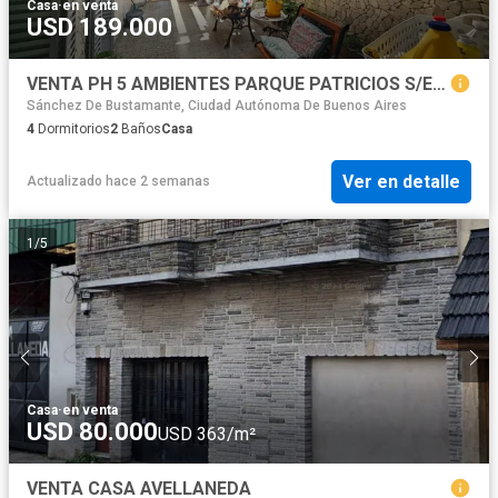
Casa
·
en venta
USD 189.000
VENTA PH 5 AMBIENTES PARQUE PATRICIOS S/EXPENSAS
Sánchez De Bustamante, Ciudad Autónoma De Buenos Aires
4
Dormitorios
2
Baños
Casa
Ver en detalle
Actualizado hace 2 semanas
1
/
5
Casa
·
en venta
USD 80.000
USD 363/m²
VENTA CASA AVELLANEDA