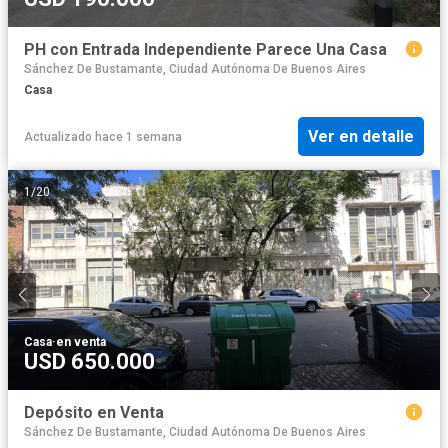
PH con Entrada Independiente Parece Una Casa
Sánchez De Bustamante, Ciudad Autónoma De Buenos Aires
Casa
Ver en detalle
Actualizado hace 1 semana
1
/
20
Casa
·
en venta
USD 650.000
Depósito en Venta
Sánchez De Bustamante, Ciudad Autónoma De Buenos Aires