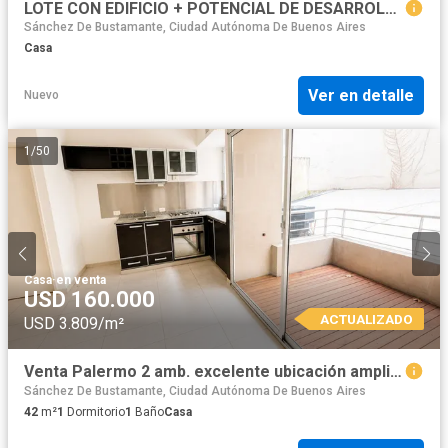
LOTE CON EDIFICIO + POTENCIAL DE DESARROLLO | PARQUE PATRICIOS | PB + 4 PISOS | DISTRITO TECNOLÓGICO
Sánchez De Bustamante, Ciudad Autónoma De Buenos Aires
Casa
Ver en detalle
Nuevo
1
/
50
Casa
·
en venta
USD 160.000
ACTUALIZADO
USD 3.809/m²
Venta Palermo 2 amb. excelente ubicación amplio balcón contrafrente toilette SUM parrilla
Sánchez De Bustamante, Ciudad Autónoma De Buenos Aires
42
m²
1
Dormitorio
1
Baño
Casa