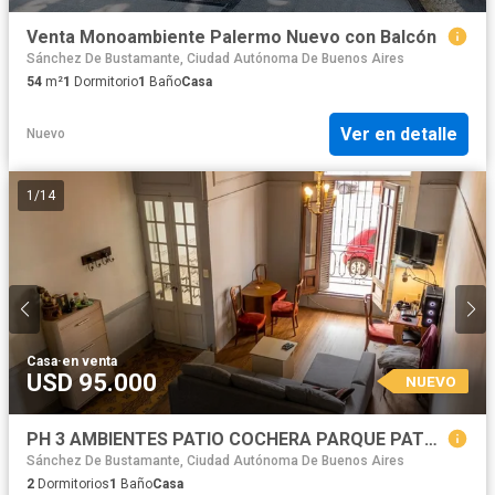
Venta Monoambiente Palermo Nuevo con Balcón
Sánchez De Bustamante, Ciudad Autónoma De Buenos Aires
54
m²
1
Dormitorio
1
Baño
Casa
Ver en detalle
Nuevo
1
/
14
Casa
·
en venta
USD 95.000
NUEVO
PH 3 AMBIENTES PATIO COCHERA PARQUE PATRICIOS
Sánchez De Bustamante, Ciudad Autónoma De Buenos Aires
2
Dormitorios
1
Baño
Casa