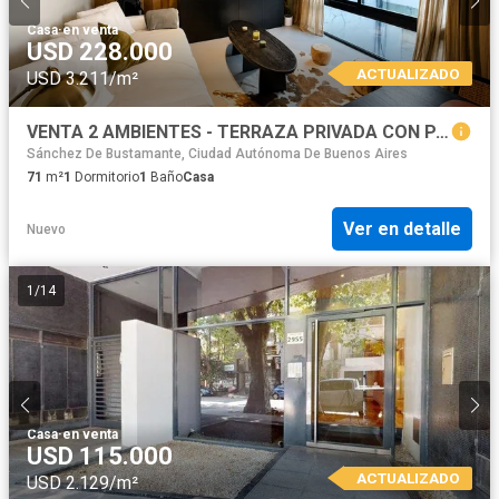
Casa
·
en venta
USD 228.000
ACTUALIZADO
USD 3.211/m²
VENTA 2 AMBIENTES - TERRAZA PRIVADA CON PARRILLA - PALERMO NUEVO
Sánchez De Bustamante, Ciudad Autónoma De Buenos Aires
71
m²
1
Dormitorio
1
Baño
Casa
Ver en detalle
Nuevo
1
/
14
Casa
·
en venta
USD 115.000
ACTUALIZADO
USD 2.129/m²