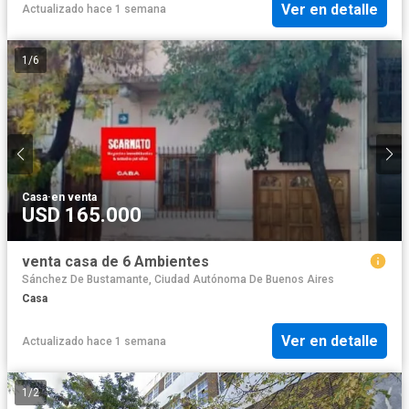
Ver en detalle
Actualizado hace 1 semana
1
/
6
Casa
·
en venta
USD 165.000
venta casa de 6 Ambientes
Sánchez De Bustamante, Ciudad Autónoma De Buenos Aires
Casa
Ver en detalle
Actualizado hace 1 semana
1
/
2