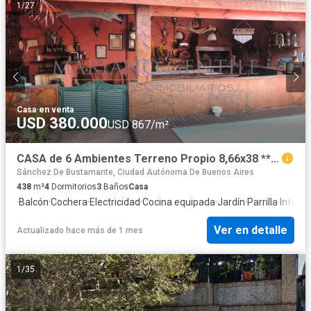
1
/
27
Casa
·
en venta
USD 380.000
USD 867/m²
CASA de 6 Ambientes Terreno Propio 8,66x38 ***Quincho y Pileta***
Sánchez De Bustamante, Ciudad Autónoma De Buenos Aires
438
m²
4
Dormitorios
3
Baños
Casa
·
Balcón
·
Cochera
·
Electricidad
·
Cocina equipada
·
Jardín
·
Parrilla
·
Interne
Ver en detalle
Actualizado hace más de 1 mes
1
/
35