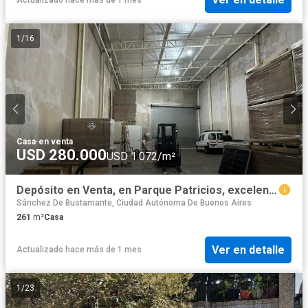
1
/
16
Casa
·
en venta
USD 280.000
USD 1.072/m²
Depósito en Venta, en Parque Patricios, excelente ubicación
Sánchez De Bustamante, Ciudad Autónoma De Buenos Aires
261
m²
Casa
Ver en detalle
Actualizado hace más de 1 mes
1
/
23