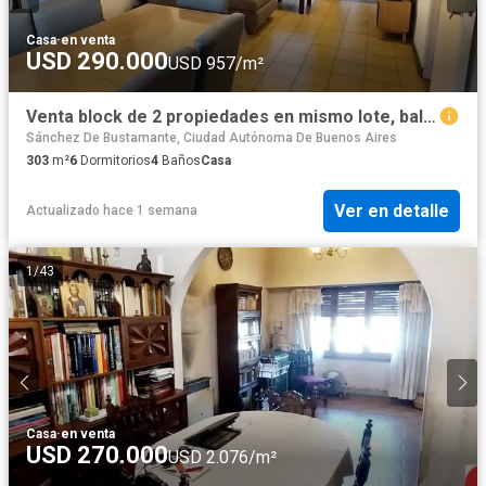
Casa
·
en venta
USD 290.000
USD 957/m²
Venta block de 2 propiedades en mismo lote, balcón, terraza.Se pueden vender separadas o juntas Excelente estado
Sánchez De Bustamante, Ciudad Autónoma De Buenos Aires
303
m²
6
Dormitorios
4
Baños
Casa
Ver en detalle
Actualizado hace 1 semana
1
/
43
Casa
·
en venta
USD 270.000
USD 2.076/m²