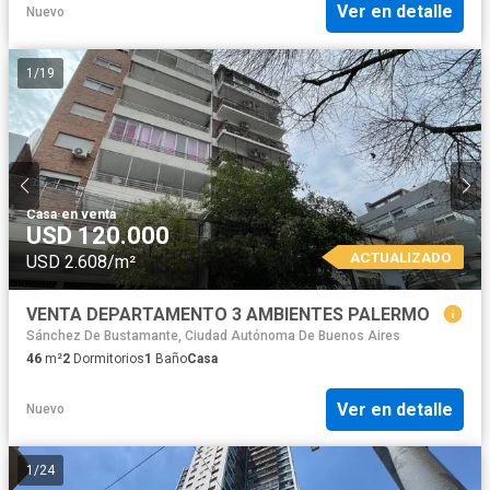
Ver en detalle
Nuevo
1
/
19
Casa
·
en venta
USD 120.000
ACTUALIZADO
USD 2.608/m²
VENTA DEPARTAMENTO 3 AMBIENTES PALERMO
Sánchez De Bustamante, Ciudad Autónoma De Buenos Aires
46
m²
2
Dormitorios
1
Baño
Casa
Ver en detalle
Nuevo
1
/
24