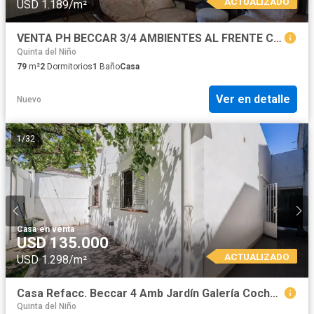
ACTUALIZADO
USD 1.189/m²
VENTA PH BECCAR 3/4 AMBIENTES AL FRENTE CON PATIO Y TERRAZA
Quinta del Niño
79
m²
2
Dormitorios
1
Baño
Casa
Ver en detalle
Nuevo
1
/
32
Casa
·
en venta
USD 135.000
ACTUALIZADO
USD 1.298/m²
Casa Refacc. Beccar 4 Amb Jardín Galería Cochera.
Quinta del Niño