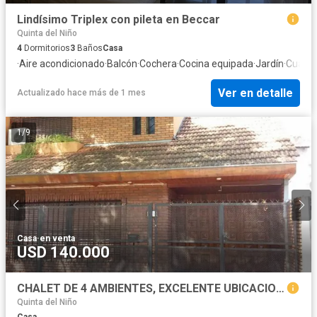
Lindísimo Triplex con pileta en Beccar
Quinta del Niño
4
Dormitorios
3
Baños
Casa
·
Aire acondicionado
·
Balcón
·
Cochera
·
Cocina equipada
·
Jardín
·
Cuarto 
Ver en detalle
Actualizado hace más de 1 mes
1
/
9
Casa
·
en venta
USD 140.000
CHALET DE 4 AMBIENTES, EXCELENTE UBICACION.
Quinta del Niño
Casa