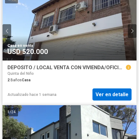
Casa
·
en venta
USD 520.000
DEPOSITO / LOCAL VENTA CON VIVIENDA/OFICINA LOMAS DE SAN ISIDRO
Quinta del Niño
2
Baños
Casa
Ver en detalle
Actualizado hace 1 semana
1
/
24