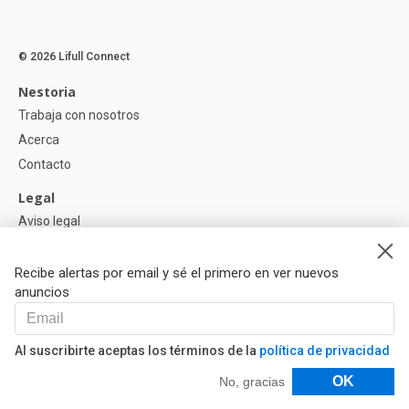
© 2026 Lifull Connect
Nestoria
Trabaja con nosotros
Acerca
Contacto
Legal
Aviso legal
Política de Privacidad
Política de Cookies
Recibe alertas por email y sé el primero en ver nuevos
anuncios
Ayuda
Preguntas
Al suscribirte aceptas los términos de la
política de privacidad
Nuestros Partners
Filtros
OK
No, gracias