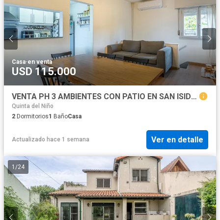
Casa
·
en venta
USD 115.000
VENTA PH 3 AMBIENTES CON PATIO EN SAN ISIDRO
Quinta del Niño
2
Dormitorios
1
Baño
Casa
Ver en detalle
Actualizado hace 1 semana
1
/
24