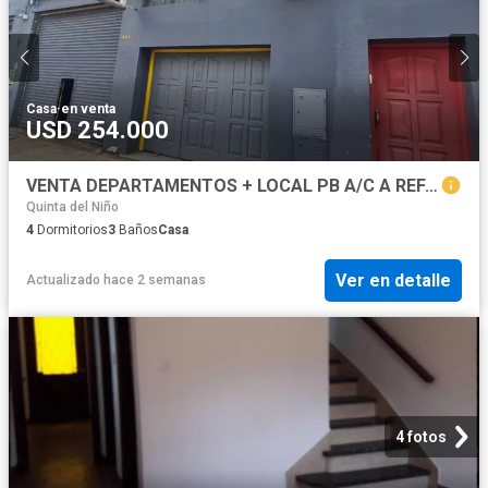
Casa
·
en venta
USD 254.000
VENTA DEPARTAMENTOS + LOCAL PB A/C A REFAC BECCAR
Quinta del Niño
4
Dormitorios
3
Baños
Casa
Ver en detalle
Actualizado hace 2 semanas
4 fotos