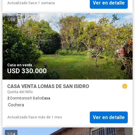
Ver en detalle
Actualizado hace 1 semana
1
/
10
Casa
·
en venta
USD 330.000
CASA VENTA LOMAS DE SAN ISIDRO
Quinta del Niño
2
Dormitorios
1
Baño
Casa
·
Cochera
Ver en detalle
Actualizado hace más de 1 mes
1
/
14