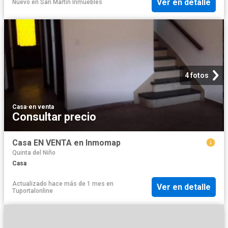
Ver en detalle
Nuevo
en
San Martin Inmuebles
4 fotos
Casa
·
en venta
Consultar precio
Casa EN VENTA en Inmomap
Quinta del Niño
Casa
Actualizado hace más de 1 mes
en
Ver en detalle
Tuportalonline