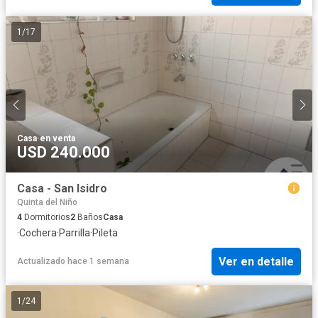
1
/
17
Casa
·
en venta
USD 240.000
Casa - San Isidro
Quinta del Niño
4
Dormitorios
2
Baños
Casa
·
Cochera
·
Parrilla
·
Pileta
Ver en detalle
Actualizado hace 1 semana
1
/
24