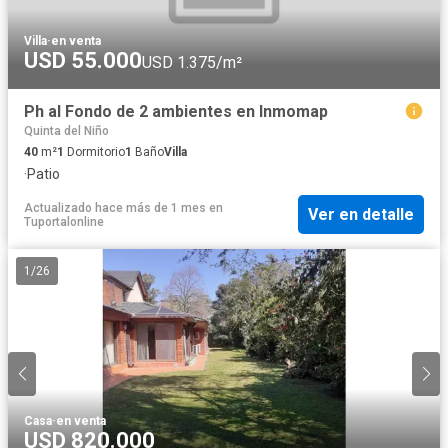
Villa
·
en venta
USD 55.000
USD 1.375/m²
Ph al Fondo de 2 ambientes en Inmomap
Quinta del Niño
40
m²
1
Dormitorio
1
Baño
Villa
·
Patio
Actualizado hace más de 1 mes
en
Ver en detalle
Tuportalonline
1
/
26
Casa
·
en venta
USD 820.000