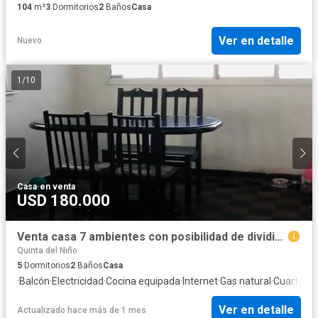
104
m²
3
Dormitorios
2
Baños
Casa
Ver en detalle
Nuevo
1
/
10
Casa
·
en venta
USD 180.000
Venta casa 7 ambientes con posibilidad de dividir en 2 casas independientes
Quinta del Niño
5
Dormitorios
2
Baños
Casa
·
Balcón
·
Electricidad
·
Cocina equipada
·
Internet
·
Gas natural
·
Cuarto de 
Ver en detalle
Actualizado hace más de 1 mes