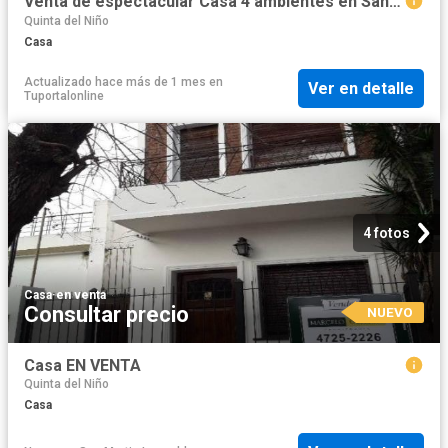
Venta de espectacular Casa 4 ambientes en San Isidro Beccar
Quinta del Niño
Casa
Actualizado hace más de 1 mes
en
Ver en detalle
Tuportalonline
4 fotos
Casa
·
en venta
Consultar precio
NUEVO
Casa EN VENTA
Quinta del Niño
Casa