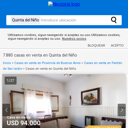
Utilizamos cookies, sigue navegando si aceptas su uso.Utilizamos cookies,
sigue navegando si aceptas su uso.
Nuestros socios
BLOQUEAR
ACEPTO
7.880 casas en venta en Quinta del Niño
Inicio
>
Casas en venta en Provincia de Buenos Aires
>
Casas en venta en Partido
de San Isidro
>
Casas en venta en Quinta del Niño
1
/
27
Casa
·
en venta
USD 94.000