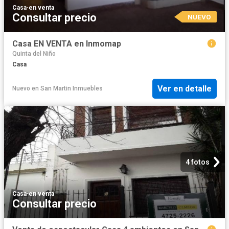
Casa
·
en venta
Consultar precio
NUEVO
Casa EN VENTA en Inmomap
Quinta del Niño
Casa
Ver en detalle
Nuevo
en
San Martin Inmuebles
4 fotos
Casa
·
en venta
Consultar precio