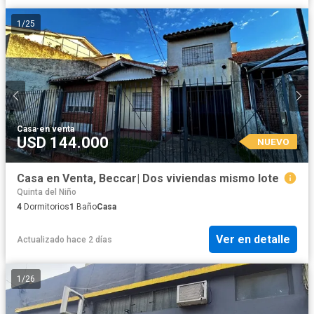
1
/
25
Casa
·
en venta
USD 144.000
NUEVO
Casa en Venta, Beccar| Dos viviendas mismo lote
Quinta del Niño
4
Dormitorios
1
Baño
Casa
Ver en detalle
Actualizado hace 2 días
1
/
26