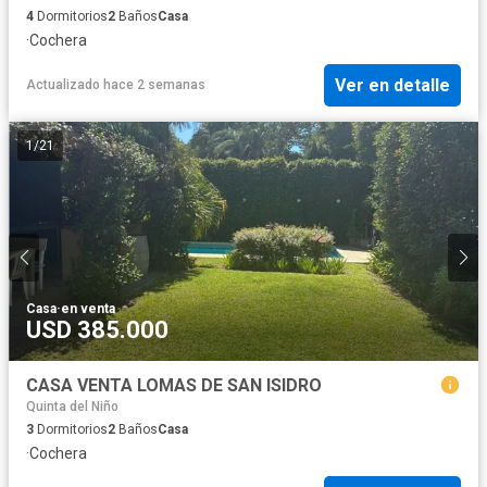
4
Dormitorios
2
Baños
Casa
·
Cochera
Ver en detalle
Actualizado hace 2 semanas
1
/
21
Casa
·
en venta
USD 385.000
CASA VENTA LOMAS DE SAN ISIDRO
Quinta del Niño
3
Dormitorios
2
Baños
Casa
·
Cochera