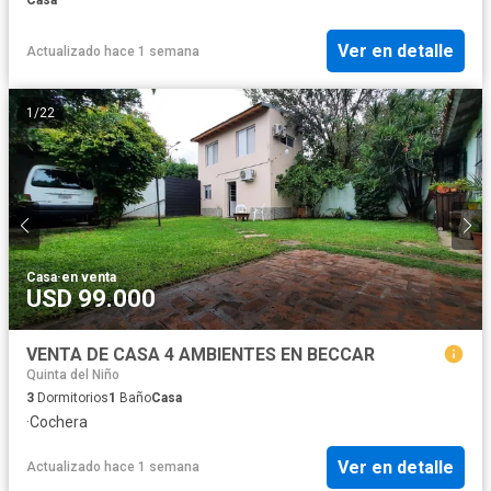
Ver en detalle
Actualizado hace 1 semana
1
/
22
Casa
·
en venta
USD 99.000
VENTA DE CASA 4 AMBIENTES EN BECCAR
Quinta del Niño
3
Dormitorios
1
Baño
Casa
·
Cochera
Ver en detalle
Actualizado hace 1 semana