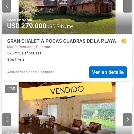
Casa
·
en venta
USD 279.000
USD 742/m²
GRAN CHALET A POCAS CUADRAS DE LA PLAYA
Martín Pescador, Pinamar
376
m²
5
Baños
Casa
·
Cochera
Ver en detalle
Actualizado hace 1 semana
1
/
35
Casa
·
en venta