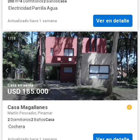
200
m²
4
Dormitorios
2
Baños
Casa
·
Electricidad
·
Parrilla
·
Agua
Ver en detalle
Actualizado hace 1 semana
1
/
18
Casa
·
en venta
USD 185.000
Casa Magallanes
Martín Pescador, Pinamar
2
Dormitorios
2
Baños
Casa
·
Cochera
Ver en detalle
Actualizado hace 1 semana