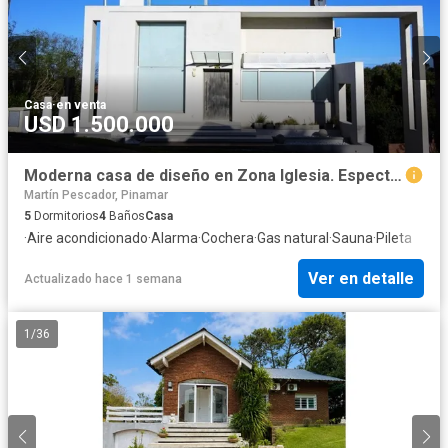
Casa
·
en venta
USD 1.500.000
Moderna casa de diseño en Zona Iglesia. Espectaculares vistas Piscina.
Martín Pescador, Pinamar
5
Dormitorios
4
Baños
Casa
·
Aire acondicionado
·
Alarma
·
Cochera
·
Gas natural
·
Sauna
·
Pileta
Ver en detalle
Actualizado hace 1 semana
1
/
36