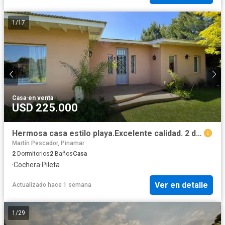
1
/
17
Casa
·
en venta
USD 225.000
Hermosa casa estilo playa.Excelente calidad. 2 dormitorios. Piscina
Martín Pescador, Pinamar
2
Dormitorios
2
Baños
Casa
·
Cochera
·
Pileta
Ver en detalle
Actualizado hace 1 semana
1
/
29