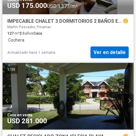
USD 175.000
USD 1.377/m²
IMPECABLE CHALET 3 DORMITORIOS 2 BAÑOS EN UNA SOLA PLANTA
Martín Pescador, Pinamar
127
m²
2
Baños
Casa
·
Cochera
Ver en detalle
Actualizado hace 1 semana
1
/
30
Casa
·
en venta
USD 281.000