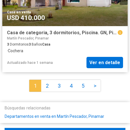
Casa
·
en venta
USD 410.000
Casa de categoria, 3 dormitorios, Piscina. GN, Pinamar
Martín Pescador, Pinamar
3
Dormitorios
3
Baños
Casa
·
Cochera
Ver en detalle
Actualizado hace 1 semana
1
2
3
4
5
>
Búsquedas relacionadas
Departamentos en venta en Martín Pescador, Pinamar