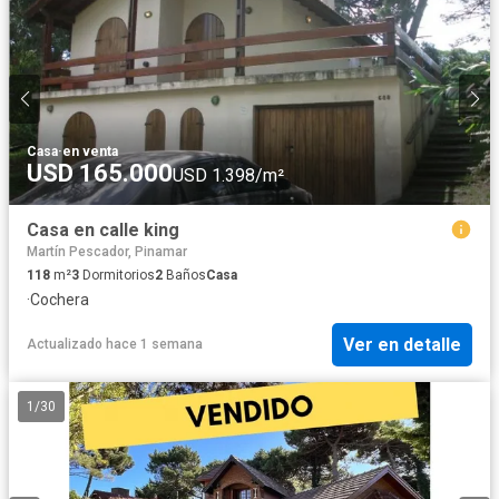
Casa
·
en venta
USD 165.000
USD 1.398/m²
Casa en calle king
Martín Pescador, Pinamar
118
m²
3
Dormitorios
2
Baños
Casa
·
Cochera
Ver en detalle
Actualizado hace 1 semana
1
/
30