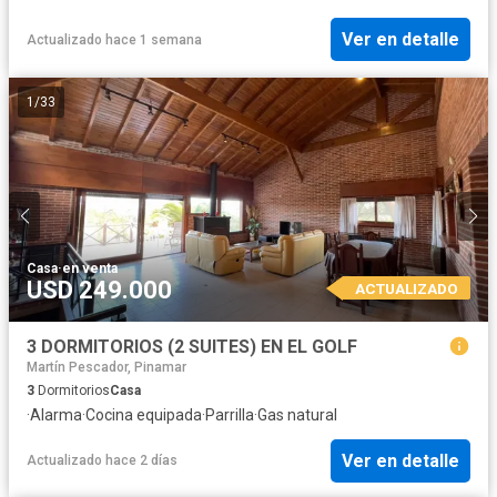
Ver en detalle
Actualizado hace 1 semana
1
/
33
Casa
·
en venta
USD 249.000
ACTUALIZADO
3 DORMITORIOS (2 SUITES) EN EL GOLF
Martín Pescador, Pinamar
3
Dormitorios
Casa
·
Alarma
·
Cocina equipada
·
Parrilla
·
Gas natural
Ver en detalle
Actualizado hace 2 días