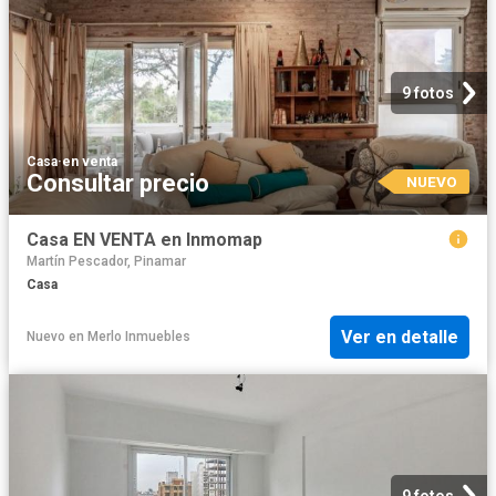
9 fotos
Casa
·
en venta
Consultar precio
NUEVO
Casa EN VENTA en Inmomap
Martín Pescador, Pinamar
Casa
Ver en detalle
Nuevo
en
Merlo Inmuebles
9 fotos