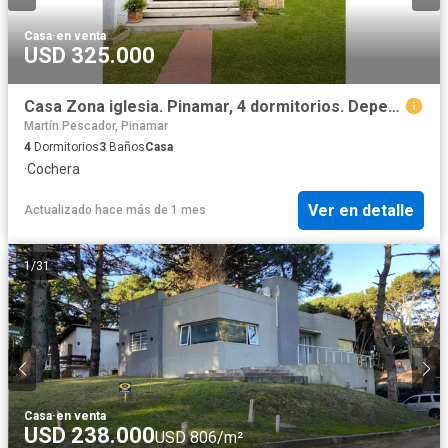
Casa
·
en venta
USD 325.000
Casa Zona iglesia. Pinamar, 4 dormitorios. Dependencia. Gas natural
Martín Pescador, Pinamar
4
Dormitorios
3
Baños
Casa
·
Cochera
Ver en detalle
Actualizado hace más de 1 mes
1
/
31
Casa
·
en venta
USD 238.000
USD 806/m²