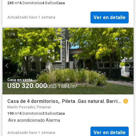
245
m²
4
Dormitorios
4
Baños
Casa
Ver en detalle
Actualizado hace 1 semana
1
/
16
Casa
·
en venta
USD 320.000
USD 1.684/m²
Casa de 4 dormitorios,. Pileta .Gas natural. Barrio Alamos de Pinamar
Martín Pescador, Pinamar
190
m²
4
Dormitorios
3
Baños
Casa
·
Aire acondicionado
·
Alarma
Ver en detalle
Actualizado hace 1 semana