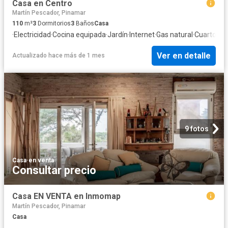
Casa en Centro
Martín Pescador, Pinamar
110
m²
3
Dormitorios
3
Baños
Casa
·
Electricidad
·
Cocina equipada
·
Jardín
·
Internet
·
Gas natural
·
Cuarto de 
Ver en detalle
Actualizado hace más de 1 mes
9 fotos
Casa
·
en venta
Consultar precio
Casa EN VENTA en Inmomap
Martín Pescador, Pinamar
Casa