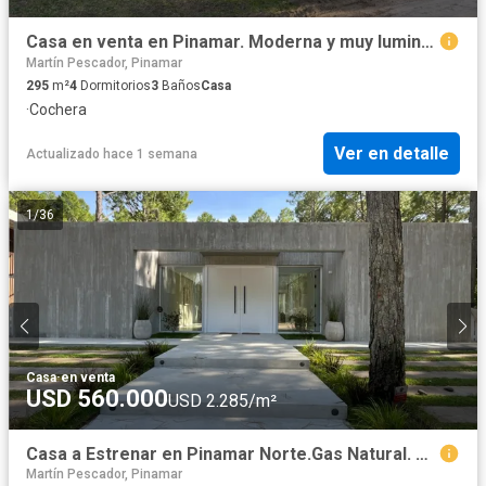
Casa en venta en Pinamar. Moderna y muy luminosa. 3 dorm + dependencia
Martín Pescador, Pinamar
295
m²
4
Dormitorios
3
Baños
Casa
·
Cochera
Ver en detalle
Actualizado hace 1 semana
1
/
36
Casa
·
en venta
USD 560.000
USD 2.285/m²
Casa a Estrenar en Pinamar Norte.Gas Natural. Piscina. Financiación
Martín Pescador, Pinamar