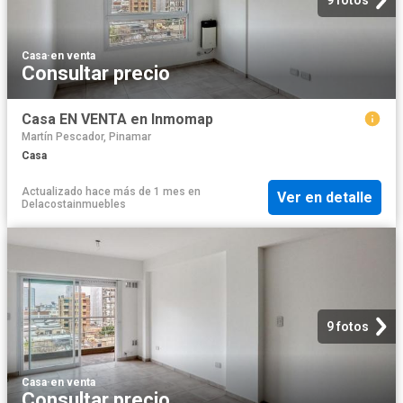
Casa
·
en venta
Consultar precio
Casa EN VENTA en Inmomap
Martín Pescador, Pinamar
Casa
Actualizado hace más de 1 mes
en
Ver en detalle
Delacostainmuebles
9 fotos
Casa
·
en venta
Consultar precio