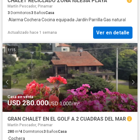
CHALET RECICLADO ZONA IGLESIA PLAYA
Martín Pescador, Pinamar
3
Dormitorios
3
Baños
Casa
·
Alarma
·
Cochera
·
Cocina equipada
·
Jardín
·
Parrilla
·
Gas natural
Ver en detalle
Actualizado hace 1 semana
1
/
15
Casa
·
en venta
USD 280.000
USD 1.000/m²
GRAN CHALET EN EL GOLF A 2 CUADRAS DEL MAR
Martín Pescador, Pinamar
280
m²
4
Dormitorios
3
Baños
Casa
·
Cochera