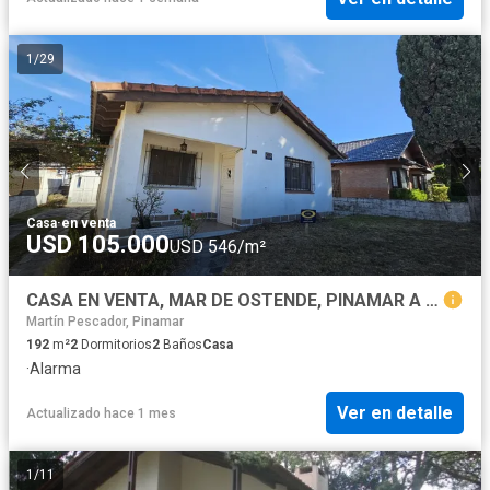
1
/
29
Casa
·
en venta
USD 105.000
USD 546/m²
CASA EN VENTA, MAR DE OSTENDE, PINAMAR A 400 MTS DEL MAR
Martín Pescador, Pinamar
192
m²
2
Dormitorios
2
Baños
Casa
·
Alarma
Ver en detalle
Actualizado hace 1 mes
1
/
11