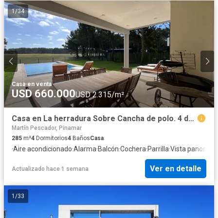
1
/
34
Casa
·
en venta
USD 660.000
USD 2.315/m²
Casa en La herradura Sobre Cancha de polo. 4 dormitorios. Piscina.GN.
Martín Pescador, Pinamar
285
m²
4
Dormitorios
4
Baños
Casa
·
Aire acondicionado
·
Alarma
·
Balcón
·
Cochera
·
Parrilla
·
Vista panorámi
Ver en detalle
Actualizado hace 1 semana
1
/
33