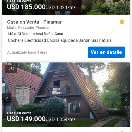
Casa
·
en venta
USD 185.000
USD 1.321/m²
Casa en Venta - Pinamar
Martín Pescador, Pinamar
140
m²
3
Dormitorios
4
Baños
Casa
·
Cochera
·
Electricidad
·
Cocina equipada
·
Jardín
·
Gas natural
Ver en detalle
Actualizado hace 3 días
1
/
52
Casa
·
en venta
USD 149.000
USD 1.354/m²