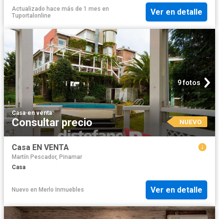
Actualizado hace más de 1 mes
en
Ver en detalle
Tuportalonline
9 fotos
Casa
·
en venta
Consultar precio
NUEVO
Casa EN VENTA
Martín Pescador, Pinamar
Casa
Ver en detalle
Nuevo
en
Merlo Inmuebles