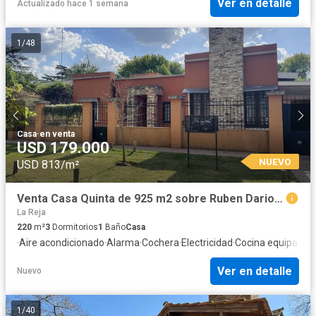
Ver en detalle
Actualizado hace 1 semana
1
/
48
Casa
·
en venta
USD 179.000
NUEVO
USD 813/m²
Venta Casa Quinta de 925 m2 sobre Ruben Dario - La Reja Sur
La Reja
220
m²
3
Dormitorios
1
Baño
Casa
·
Aire acondicionado
·
Alarma
·
Cochera
·
Electricidad
·
Cocina equipada
·
J
Ver en detalle
Nuevo
1
/
40