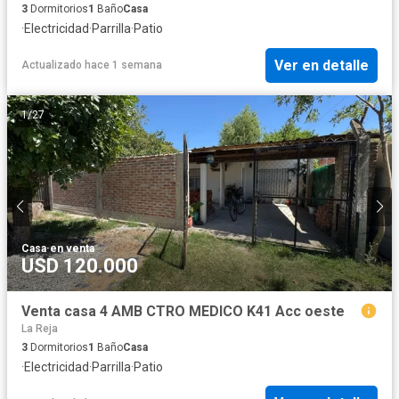
3
Dormitorios
1
Baño
Casa
·
Electricidad
·
Parrilla
·
Patio
Ver en detalle
Actualizado hace 1 semana
1
/
27
Casa
·
en venta
USD 120.000
Venta casa 4 AMB CTRO MEDICO K41 Acc oeste
La Reja
3
Dormitorios
1
Baño
Casa
·
Electricidad
·
Parrilla
·
Patio