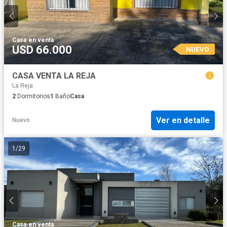
Casa
·
en venta
USD 66.000
NUEVO
CASA VENTA LA REJA
La Reja
2
Dormitorios
1
Baño
Casa
Ver en detalle
Nuevo
1
/
29
Casa
·
en venta