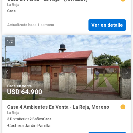
La Reja
Casa
Ver en detalle
Actualizado hace 1 semana
1
/
2
Casa
·
en venta
USD 64.900
Casa 4 Ambientes En Venta - La Reja, Moreno
La Reja
3
Dormitorios
2
Baños
Casa
·
Cochera
·
Jardín
·
Parrilla