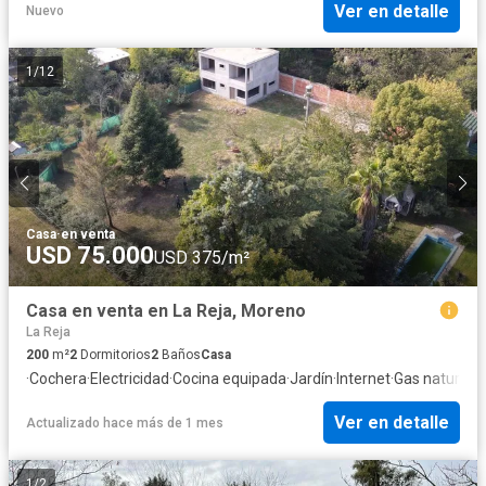
Ver en detalle
Nuevo
1
/
12
Casa
·
en venta
USD 75.000
USD 375/m²
Casa en venta en La Reja, Moreno
La Reja
200
m²
2
Dormitorios
2
Baños
Casa
·
Cochera
·
Electricidad
·
Cocina equipada
·
Jardín
·
Internet
·
Gas natural
·
S
Ver en detalle
Actualizado hace más de 1 mes
1
/
2