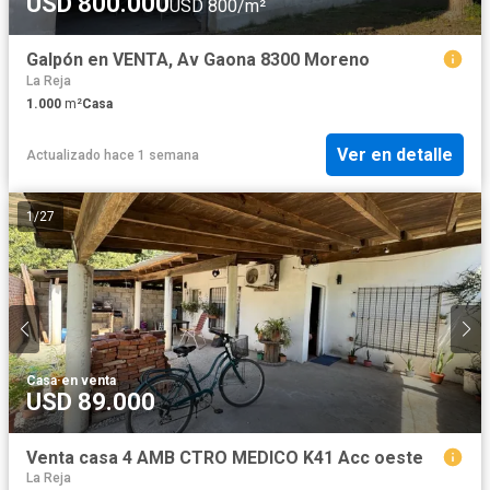
USD 800.000
USD 800/m²
Galpón en VENTA, Av Gaona 8300 Moreno
La Reja
1.000
m²
Casa
Ver en detalle
Actualizado hace 1 semana
1
/
27
Casa
·
en venta
USD 89.000
Venta casa 4 AMB CTRO MEDICO K41 Acc oeste
La Reja