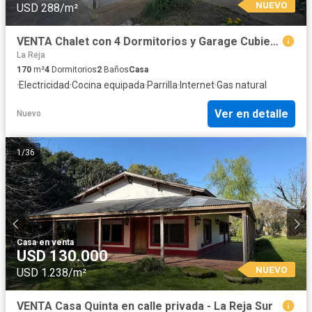
NUEVO
USD 288/m²
VENTA Chalet con 4 Dormitorios y Garage Cubierto A Reciclar Ideal Inversores - La Reja Sur
La Reja
170
m²
4
Dormitorios
2
Baños
Casa
·
Electricidad
·
Cocina equipada
·
Parrilla
·
Internet
·
Gas natural
Ver en detalle
Nuevo
1
/
36
Casa
·
en venta
USD 130.000
NUEVO
USD 1.238/m²
VENTA Casa Quinta en calle privada - La Reja Sur