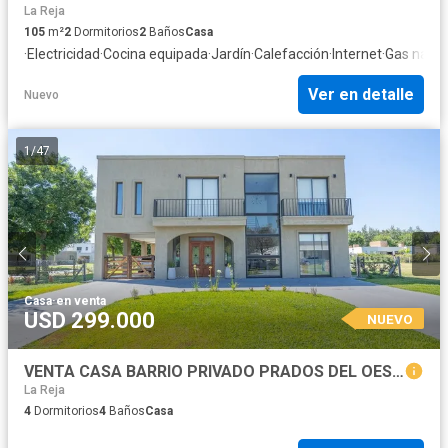
La Reja
105
m²
2
Dormitorios
2
Baños
Casa
·
Electricidad
·
Cocina equipada
·
Jardín
·
Calefacción
·
Internet
·
Gas natur
Ver en detalle
Nuevo
1
/
47
Casa
·
en venta
USD 299.000
NUEVO
VENTA CASA BARRIO PRIVADO PRADOS DEL OESTE
La Reja
4
Dormitorios
4
Baños
Casa