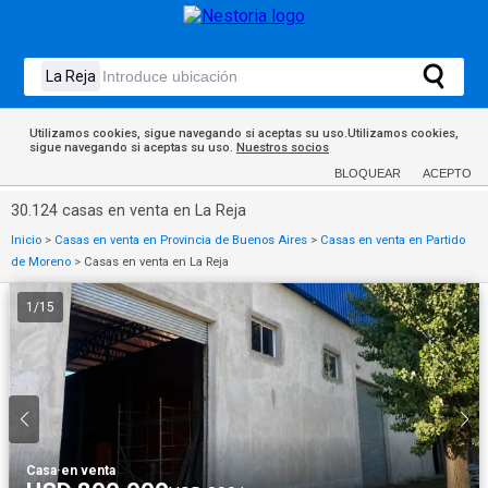
Utilizamos cookies, sigue navegando si aceptas su uso.Utilizamos cookies,
sigue navegando si aceptas su uso.
Nuestros socios
BLOQUEAR
ACEPTO
30.124 casas en venta en La Reja
Inicio
>
Casas en venta en Provincia de Buenos Aires
>
Casas en venta en Partido
de Moreno
>
Casas en venta en La Reja
1
/
15
Casa
·
en venta