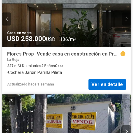
Casa
·
en venta
USD 258.000
USD 1.136/m²
Flores Prop- Vende casa en construcción en Prados del Oeste
La Reja
227
m²
3
Dormitorios
2
Baños
Casa
·
Cochera
·
Jardín
·
Parrilla
·
Pileta
Ver en detalle
Actualizado hace 1 semana
1
/
5