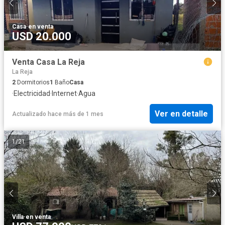
Casa
·
en venta
USD 20.000
Venta Casa La Reja
La Reja
2
Dormitorios
1
Baño
Casa
·
Electricidad
·
Internet
·
Agua
Ver en detalle
Actualizado hace más de 1 mes
1
/
21
Villa
·
en venta