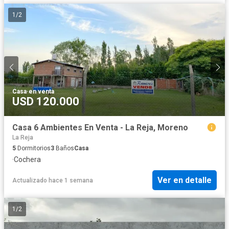
1
/
2
Casa
·
en venta
USD 120.000
Casa 6 Ambientes En Venta - La Reja, Moreno
La Reja
5
Dormitorios
3
Baños
Casa
·
Cochera
Ver en detalle
Actualizado hace 1 semana
1
/
2