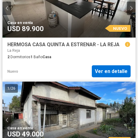
Casa
·
en venta
USD 89.900
NUEVO
HERMOSA CASA QUINTA A ESTRENAR - LA REJA
La Reja
2
Dormitorios
1
Baño
Casa
Ver en detalle
Nuevo
1
/
26
Casa
·
en venta
USD 49.000