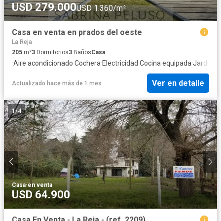
USD 279.000
USD 1.360/m²
Casa en venta en prados del oeste
La Reja
205
m²
3
Dormitorios
3
Baños
Casa
·
Aire acondicionado
·
Cochera
·
Electricidad
·
Cocina equipada
·
Jardín
·
Pa
Ver en detalle
Actualizado hace más de 1 mes
1
/
4
Casa
·
en venta
USD 64.900
Casa En Venta - La Reja - (ref. 2209)