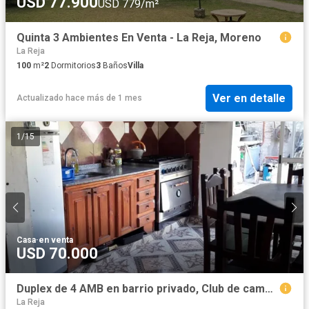
USD 77.900
USD 779/m²
Quinta 3 Ambientes En Venta - La Reja, Moreno
La Reja
100
m²
2
Dormitorios
3
Baños
Villa
Ver en detalle
Actualizado hace más de 1 mes
1
/
15
Casa
·
en venta
USD 70.000
Duplex de 4 AMB en barrio privado, Club de campo las Acacias. Con anticipo y cuotas
La Reja