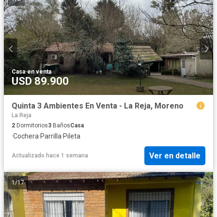
Casa
·
en venta
USD 89.900
Quinta 3 Ambientes En Venta - La Reja, Moreno
La Reja
2
Dormitorios
3
Baños
Casa
·
Cochera
·
Parrilla
·
Pileta
Ver en detalle
Actualizado hace 1 semana
1
/
17