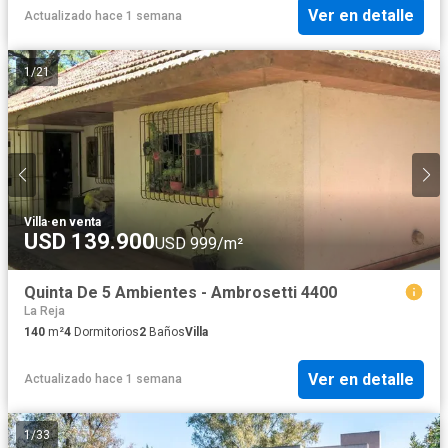
Ver en detalle
Actualizado hace 1 semana
1
/
21
Villa
·
en venta
USD 139.900
USD 999/m²
Quinta De 5 Ambientes - Ambrosetti 4400
La Reja
140
m²
4
Dormitorios
2
Baños
Villa
Ver en detalle
Actualizado hace 1 semana
1
/
33