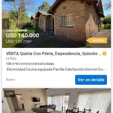
Casa
·
en venta
USD 140.000
NUEVO
USD 1.037/m²
VENTA Quinta Con Pileta, Dependencia, Quincho con Parrilla y Galería - La Reja Sur
La Reja
135
m²
4
Dormitorios
4
Baños
Casa
·
Electricidad
·
Cocina equipada
·
Parrilla
·
Calefacción
·
Internet
·
Gas natur
Ver en detalle
Nuevo
1
/
34