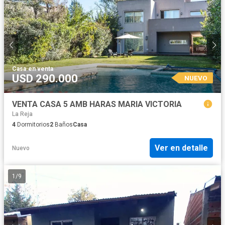
Casa
·
en venta
USD 290.000
NUEVO
VENTA CASA 5 AMB HARAS MARIA VICTORIA
La Reja
4
Dormitorios
2
Baños
Casa
Ver en detalle
Nuevo
1
/
9