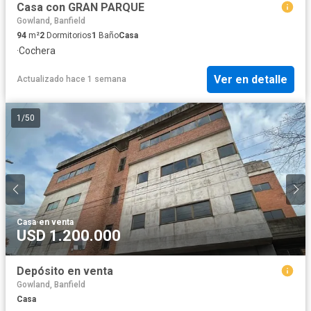
Casa con GRAN PARQUE
Gowland, Banfield
94
m²
2
Dormitorios
1
Baño
Casa
·
Cochera
Ver en detalle
Actualizado hace 1 semana
1
/
50
Casa
·
en venta
USD 1.200.000
Depósito en venta
Gowland, Banfield
Casa