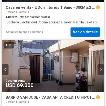
Casa en venta - 2 Dormitorios 1 Baño - 300Mts2 - Lomas de Zamora
Gowland, Banfield
140
m²
2
Dormitorios
2
Baños
Casa
·
Cochera
·
Electricidad
·
Cocina equipada
·
Jardín
·
Parrilla
·
Calefacción
·
In
Ver en detalle
Actualizado hace 1 semana
1
/
11
Casa
·
en venta
USD 69.000
BARRIO SAN JOSE - CASA APTA CREDITO HIPOTECARIO
Gowland, Banfield