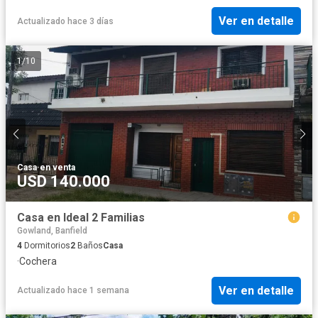
Ver en detalle
Actualizado hace 3 días
1
/
10
Casa
·
en venta
USD 140.000
Casa en Ideal 2 Familias
Gowland, Banfield
4
Dormitorios
2
Baños
Casa
·
Cochera
Ver en detalle
Actualizado hace 1 semana