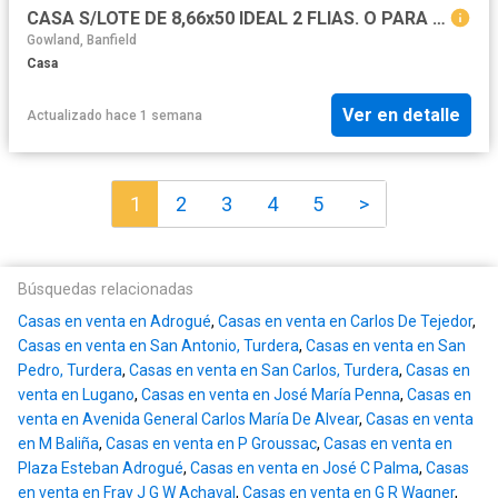
CASA S/LOTE DE 8,66x50 IDEAL 2 FLIAS. O PARA DUPLEX/TRIPLEX. FONDO DE USO COMUN CON PISCINA.
Gowland, Banfield
Casa
Ver en detalle
Actualizado hace 1 semana
1
2
3
4
5
>
Búsquedas relacionadas
Casas en venta en Adrogué
,
Casas en venta en Carlos De Tejedor
,
Casas en venta en San Antonio, Turdera
,
Casas en venta en San
Pedro, Turdera
,
Casas en venta en San Carlos, Turdera
,
Casas en
venta en Lugano
,
Casas en venta en José María Penna
,
Casas en
venta en Avenida General Carlos María De Alvear
,
Casas en venta
en M Baliña
,
Casas en venta en P Groussac
,
Casas en venta en
Plaza Esteban Adrogué
,
Casas en venta en José C Palma
,
Casas
en venta en Fray J G W Achaval
,
Casas en venta en G R Wagner
,