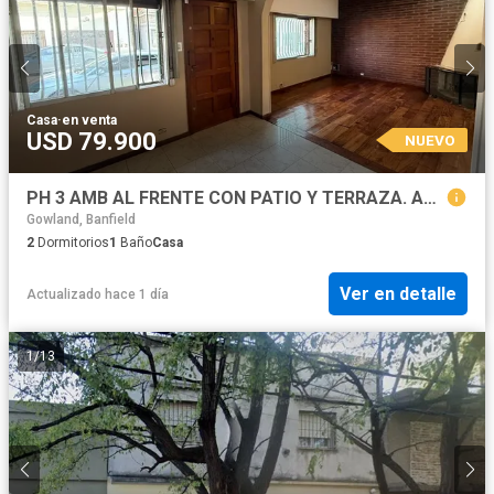
Casa
·
en venta
USD 79.900
NUEVO
PH 3 AMB AL FRENTE CON PATIO Y TERRAZA. APTO CRED.
Gowland, Banfield
2
Dormitorios
1
Baño
Casa
Ver en detalle
Actualizado hace 1 día
1
/
13