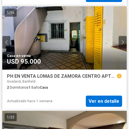
1
/
16
Casa
·
en venta
USD 95.000
PH EN VENTA LOMAS DE ZAMORA CENTRO APTO CREDITO
Gowland, Banfield
2
Dormitorios
1
Baño
Casa
Ver en detalle
Actualizado hace 1 semana
1
/
22