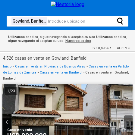
Utilizamos cookies, sigue navegando si aceptas su uso.Utilizamos cookies,
sigue navegando si aceptas su uso.
Nuestros socios
BLOQUEAR
ACEPTO
4.526 casas en venta en Gowland, Banfield
Inicio
>
Casas en venta en Provincia de Buenos Aires
>
Casas en venta en Partido
de Lomas de Zamora
>
Casas en venta en Banfield
>
Casas en venta en Gowland,
Banfield
1
/
23
Casa
·
en venta