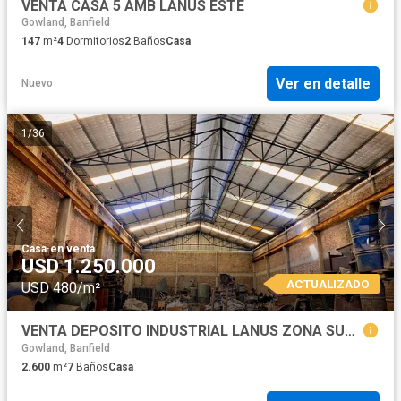
VENTA CASA 5 AMB LANUS ESTE
Gowland, Banfield
147
m²
4
Dormitorios
2
Baños
Casa
Ver en detalle
Nuevo
1
/
36
Casa
·
en venta
USD 1.250.000
ACTUALIZADO
USD 480/m²
VENTA DEPOSITO INDUSTRIAL LANUS ZONA SUR 3000 M2 ex FABRICA METALURGICA
Gowland, Banfield
2.600
m²
7
Baños
Casa