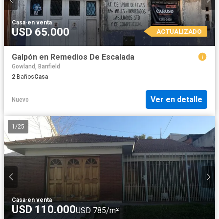
Casa
·
en venta
USD 65.000
ACTUALIZADO
Galpón en Remedios De Escalada
Gowland, Banfield
2
Baños
Casa
Ver en detalle
Nuevo
1
/
25
Casa
·
en venta
USD 110.000
USD 785/m²