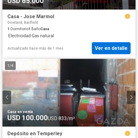
USD 65.000
Casa - Jose Marmol
Gowland, Banfield
1
Dormitorio
1
Baño
Casa
·
Electricidad
·
Gas natural
Ver en detalle
Actualizado hace más de 1 mes
1
/
4
Casa
·
en venta
USD 100.000
USD 833/m²
Depósito en Temperley