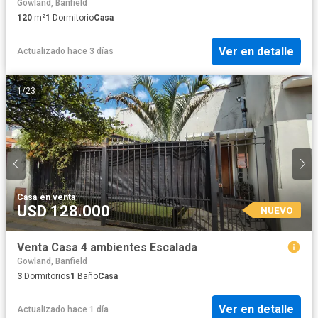
Gowland, Banfield
120
m²
1
Dormitorio
Casa
Ver en detalle
Actualizado hace 3 días
1
/
23
Casa
·
en venta
USD 128.000
NUEVO
Venta Casa 4 ambientes Escalada
Gowland, Banfield
3
Dormitorios
1
Baño
Casa
Ver en detalle
Actualizado hace 1 día