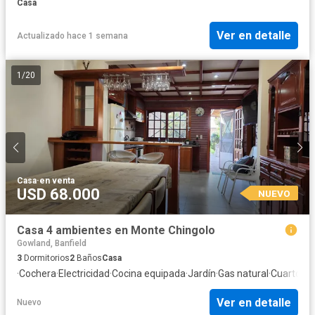
Casa
Ver en detalle
Actualizado hace 1 semana
1
/
20
Casa
·
en venta
USD 68.000
NUEVO
Casa 4 ambientes en Monte Chingolo
Gowland, Banfield
3
Dormitorios
2
Baños
Casa
·
Cochera
·
Electricidad
·
Cocina equipada
·
Jardín
·
Gas natural
·
Cuarto de 
Ver en detalle
Nuevo