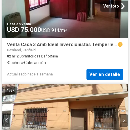
Ver foto
Casa
·
en venta
USD 75.000
USD 914/m²
Venta Casa 3 Amb Ideal Inversionistas Temperley Retasada
Gowland, Banfield
82
m²
2
Dormitorios
1
Baño
Casa
·
Cochera
·
Calefacción
Ver en detalle
Actualizado hace 1 semana
1
/
27