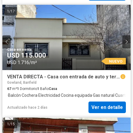
1
/
17
Casa
·
en venta
USD 115.000
NUEVO
USD 1.716/m²
VENTA DIRECTA - Casa con entrada de auto y terraza - Excelente Ubicación
Gowland, Banfield
67
m²
1
Dormitorio
1
Baño
Casa
·
Balcón
·
Cochera
·
Electricidad
·
Cocina equipada
·
Gas natural
·
Cuarto de
Ver en detalle
Actualizado hace 2 días
1
/
15