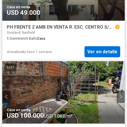
Casa
·
en venta
USD 49.000
PH FRENTE 2 AMB EN VENTA R. ESC. CENTRO S/EXPENSAS
Gowland, Banfield
1
Dormitorio
1
Baño
Casa
Ver en detalle
Actualizado hace 1 semana
1
/
17
Casa
·
en venta
USD 100.000
USD 1.063/m²