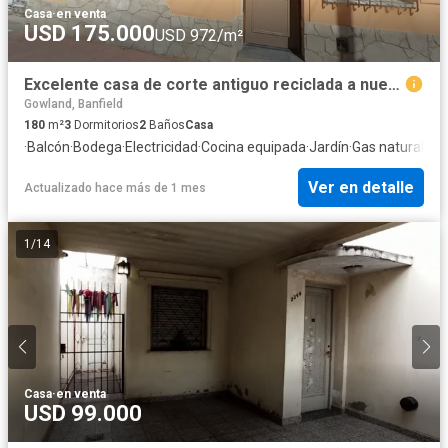
Casa
·
en venta
USD 175.000
USD 972/m²
Excelente casa de corte antiguo reciclada a nuevo!!
Gowland, Banfield
180
m²
3
Dormitorios
2
Baños
Casa
·
Balcón
·
Bodega
·
Electricidad
·
Cocina equipada
·
Jardín
·
Gas natural
·
Cua
Ver en detalle
Actualizado hace más de 1 mes
1
/
14
Casa
·
en venta
USD 99.000