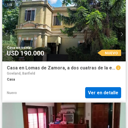
1
/
8
Casa
·
en venta
USD 190.000
NUEVO
Casa en Lomas de Zamora, a dos cuatras de la estacion
Gowland, Banfield
Casa
Ver en detalle
Nuevo