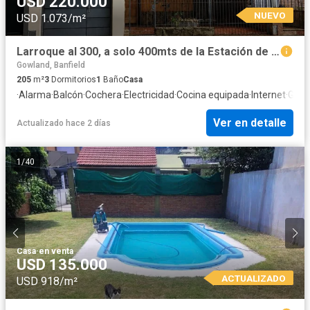
USD 220.000
NUEVO
USD 1.073/m²
Larroque al 300, a solo 400mts de la Estación de Tren - Banfield Oeste
Gowland, Banfield
205
m²
3
Dormitorios
1
Baño
Casa
·
Alarma
·
Balcón
·
Cochera
·
Electricidad
·
Cocina equipada
·
Internet
·
Gas 
Ver en detalle
Actualizado hace 2 días
1
/
40
Casa
·
en venta
USD 135.000
ACTUALIZADO
USD 918/m²