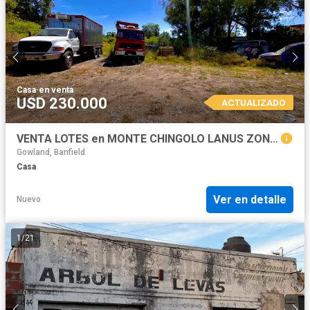
Casa
·
en venta
USD 230.000
ACTUALIZADO
VENTA LOTES en MONTE CHINGOLO LANUS ZONA SUR 2338m2 DE TERRENO
Gowland, Banfield
Casa
Ver en detalle
Nuevo
1
/
21