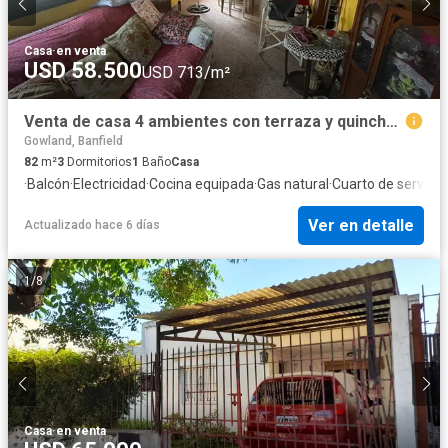
Casa
·
en venta
USD 58.500
USD 713/m²
Venta de casa 4 ambientes con terraza y quincho en Lanús Este
Gowland, Banfield
82
m²
3
Dormitorios
1
Baño
Casa
·
Balcón
·
Electricidad
·
Cocina equipada
·
Gas natural
·
Cuarto de servicio
Ver en detalle
Actualizado hace 6 días
1
/
8
Casa
·
en venta