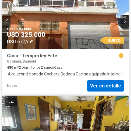
Casa
·
en venta
USD 325.000
NUEVO
USD 677/m²
Casa - Temperley Este
Gowland, Banfield
480
m²
2
Dormitorios
2
Baños
Casa
·
Aire acondicionado
·
Cochera
·
Bodega
·
Cocina equipada
·
Internet
·
Gas 
Ver en detalle
Nuevo
1
/
42