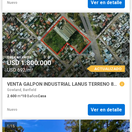
Ver en detalle
Nuevo
1
/
37
Casa
·
en venta
USD 1.800.000
ACTUALIZADO
USD 692/m²
VENTA GALPON INDUSTRIAL LANUS TERRENO 8500m2 Y FABRICA 2600m2, en BLOQUE o SEPARADO
Gowland, Banfield
2.600
m²
10
Baños
Casa
Ver en detalle
Nuevo
1
/
15