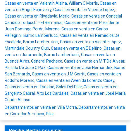
Casas en venta en Valentín Alsina, William C Morris
,
Casas en
venta en Angel Echeverry
,
Casas en venta en Vicente López
,
Casas en venta en Rivadavia, Merlo
,
Casas en venta en Concejal
Cándido Torlaschi - El Remanso
,
Casas en venta en Presidente
Juan Domingo Perón, Moreno
,
Casas en venta en Carlos
Pellegrini, Barrio Lambertucci
,
Casas en venta en Remedios De
Escalada, Barrio Lambertucci
,
Casas en venta en Vicente López,
Martindale Country Club
,
Casas en venta en E Delfino
,
Casas en
venta en Juramento, Barrio Lambertucci
,
Casas en venta en
Buenos Aires, General Pacheco
,
Casas en venta en M T De Alvear,
Partido De José C Paz
,
Casas en venta en José Hernández, Barrio
San Bernardo
,
Casas en venta en J M Gorriti
,
Casas en venta en
Rodolfo Moreno
,
Casas en venta en Avenida Lorenzo Casey
,
Casas en venta en Trinidad, Soles Del Pilar
,
Casas en venta en
Sargento Cabral, Alto Los Cardales
,
Casas en venta en José María
Criado Alonso
Departamentos en venta en Villa Morra
,
Departamentos en venta
en Corredor Aerobico, Pilar
Recibe alertas por email