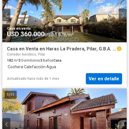
Casa
·
en venta
USD 360.000
USD 1.978/m²
Casa en Venta en Haras La Pradera, Pilar, G.B.A. Zona Norte, Argentina
Corredor Aerobico, Pilar
182
m²
3
Dormitorios
3
Baños
Casa
·
Cochera
·
Calefacción
·
Agua
Ver en detalle
Actualizado hace más de 1 mes
1
/
11