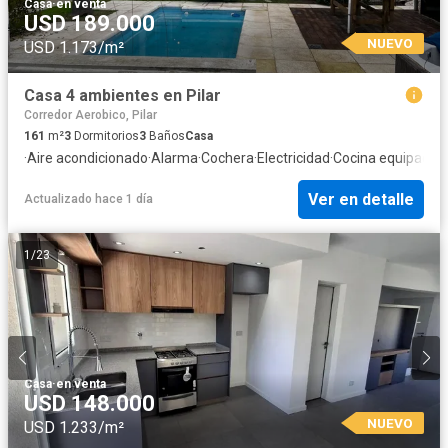
Casa
·
en venta
USD 189.000
NUEVO
USD 1.173/m²
Casa 4 ambientes en Pilar
Corredor Aerobico, Pilar
161
m²
3
Dormitorios
3
Baños
Casa
·
Aire acondicionado
·
Alarma
·
Cochera
·
Electricidad
·
Cocina equipada
·
Ver en detalle
Actualizado hace 1 día
1
/
23
Casa
·
en venta
USD 148.000
NUEVO
USD 1.233/m²