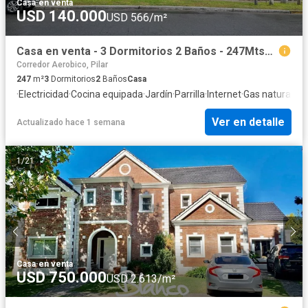
Casa
·
en venta
USD 140.000
USD 566/m²
Casa en venta - 3 Dormitorios 2 Baños - 247Mts2 - Pilar
Corredor Aerobico, Pilar
247
m²
3
Dormitorios
2
Baños
Casa
·
Electricidad
·
Cocina equipada
·
Jardín
·
Parrilla
·
Internet
·
Gas natural
·
Cua
Ver en detalle
Actualizado hace 1 semana
1
/
21
Casa
·
en venta
USD 750.000
USD 2.613/m²