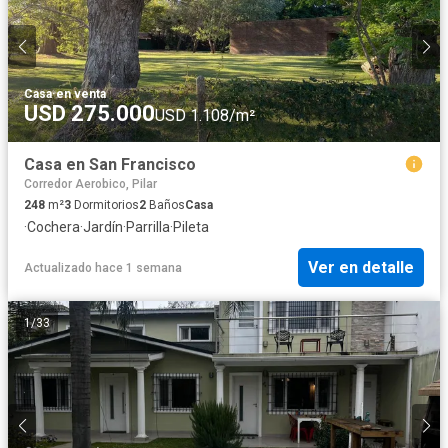
Casa
·
en venta
USD 275.000
USD 1.108/m²
Casa en San Francisco
Corredor Aerobico, Pilar
248
m²
3
Dormitorios
2
Baños
Casa
·
Cochera
·
Jardín
·
Parrilla
·
Pileta
Ver en detalle
Actualizado hace 1 semana
1
/
33