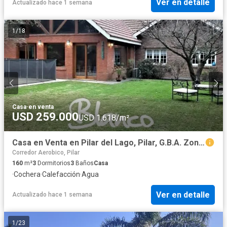
Ver en detalle
Actualizado hace 1 semana
1
/
18
Casa
·
en venta
USD 259.000
USD 1.618/m²
Casa en Venta en Pilar del Lago, Pilar, G.B.A. Zona Norte, Argentina
Corredor Aerobico, Pilar
160
m²
3
Dormitorios
3
Baños
Casa
·
Cochera
·
Calefacción
·
Agua
Ver en detalle
Actualizado hace 1 semana
1
/
23