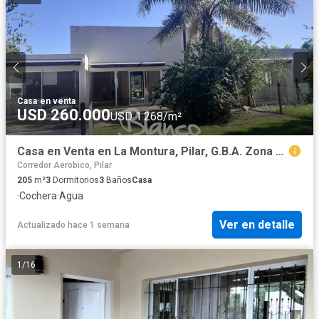
Casa
·
en venta
USD 260.000
USD 1.268/m²
Casa en Venta en La Montura, Pilar, G.B.A. Zona Norte, Argentina
Corredor Aerobico, Pilar
205
m²
3
Dormitorios
3
Baños
Casa
·
Cochera
·
Agua
Ver en detalle
Actualizado hace 1 semana
1
/
16