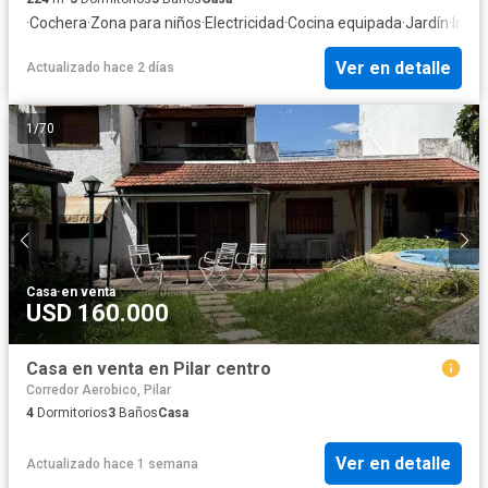
·
Cochera
·
Zona para niños
·
Electricidad
·
Cocina equipada
·
Jardín
·
Inter
Ver en detalle
Actualizado hace 2 días
1
/
70
Casa
·
en venta
USD 160.000
Casa en venta en Pilar centro
Corredor Aerobico, Pilar
4
Dormitorios
3
Baños
Casa
Ver en detalle
Actualizado hace 1 semana