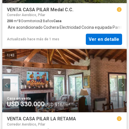
VENTA CASA PILAR Medal C.C.
Corredor Aerobico, Pilar
200
m²
3
Dormitorios
2
Baños
Casa
·
Aire acondicionado
·
Cochera
·
Electricidad
·
Cocina equipada
·
Parrilla
·
I
Ver en detalle
Actualizado hace más de 1 mes
1
/
43
Casa
·
en venta
USD 330.000
USD 916/m²
VENTA CASA PILAR LA RETAMA
Corredor Aerobico, Pilar