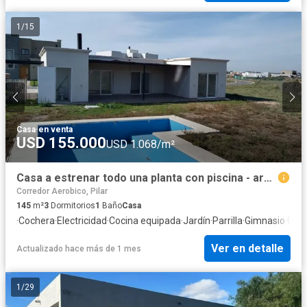
1
/
15
Casa
·
en venta
USD 155.000
USD 1.068/m²
Casa a estrenar todo una planta con piscina - area 7 - san sebastian
Corredor Aerobico, Pilar
145
m²
3
Dormitorios
1
Baño
Casa
·
Cochera
·
Electricidad
·
Cocina equipada
·
Jardín
·
Parrilla
·
Gimnasio
·
Gas 
Ver en detalle
Actualizado hace más de 1 mes
1
/
29