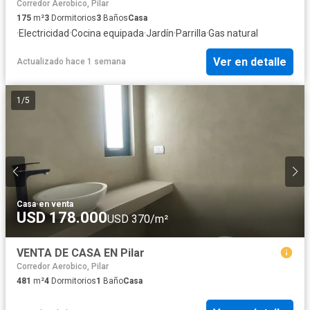
Corredor Aerobico, Pilar
175
m²
3
Dormitorios
3
Baños
Casa
·
Electricidad
·
Cocina equipada
·
Jardín
·
Parrilla
·
Gas natural
Ver en detalle
Actualizado hace 1 semana
1
/
5
Casa
·
en venta
USD 178.000
USD 370/m²
VENTA DE CASA EN Pilar
Corredor Aerobico, Pilar
481
m²
4
Dormitorios
1
Baño
Casa