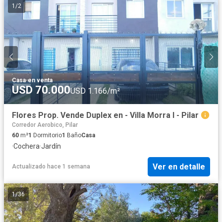
1
/
2
Casa
·
en venta
USD 70.000
USD 1.166/m²
Flores Prop. Vende Duplex en - Villa Morra I - Pilar
Corredor Aerobico, Pilar
60
m²
1
Dormitorio
1
Baño
Casa
·
Cochera
·
Jardín
Ver en detalle
Actualizado hace 1 semana
1
/
36