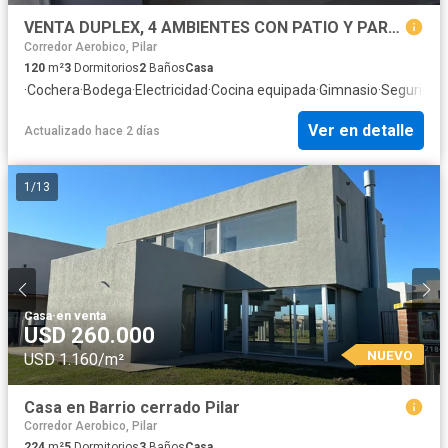
VENTA DUPLEX, 4 AMBIENTES CON PATIO Y PARRILLA, La Angélica, Pilar
Corredor Aerobico, Pilar
120
m²
3
Dormitorios
2
Baños
Casa
·
Cochera
·
Bodega
·
Electricidad
·
Cocina equipada
·
Gimnasio
·
Seguridad
Ver en detalle
Actualizado hace 2 días
1
/
13
Casa
·
en venta
USD 260.000
NUEVO
USD 1.160/m²
Casa en Barrio cerrado Pilar
Corredor Aerobico, Pilar
224
m²
5
Dormitorios
3
Baños
Casa