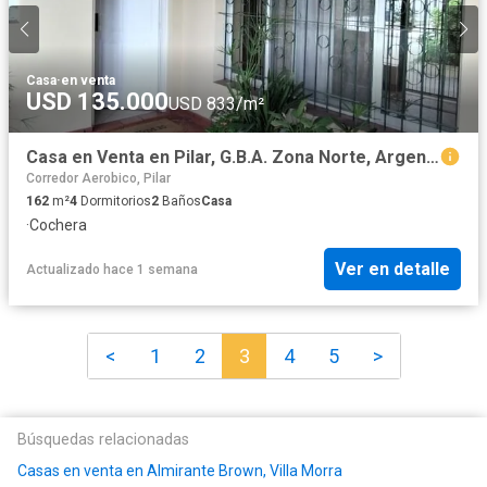
Casa
·
en venta
USD 135.000
USD 833/m²
Casa en Venta en Pilar, G.B.A. Zona Norte, Argentina
Corredor Aerobico, Pilar
162
m²
4
Dormitorios
2
Baños
Casa
·
Cochera
Ver en detalle
Actualizado hace 1 semana
<
1
2
3
4
5
>
Búsquedas relacionadas
Casas en venta en Almirante Brown, Villa Morra