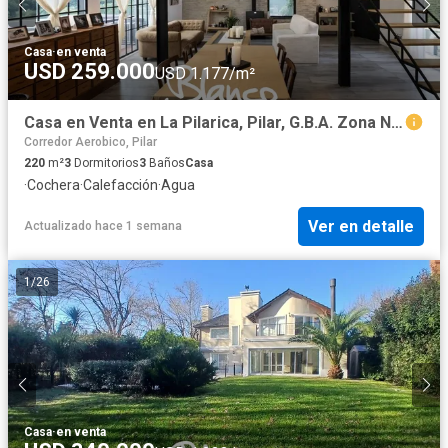
Casa
·
en venta
USD 259.000
USD 1.177/m²
Casa en Venta en La Pilarica, Pilar, G.B.A. Zona Norte, Argentina
Corredor Aerobico, Pilar
220
m²
3
Dormitorios
3
Baños
Casa
·
Cochera
·
Calefacción
·
Agua
Ver en detalle
Actualizado hace 1 semana
1
/
26
Casa
·
en venta