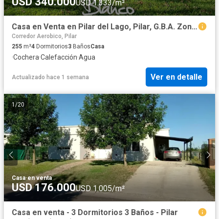
USD 340.000
USD 1.333/m²
Casa en Venta en Pilar del Lago, Pilar, G.B.A. Zona Norte, Argentina
Corredor Aerobico, Pilar
255
m²
4
Dormitorios
3
Baños
Casa
·
Cochera
·
Calefacción
·
Agua
Ver en detalle
Actualizado hace 1 semana
1
/
20
Casa
·
en venta
USD 176.000
USD 1.005/m²
Casa en venta - 3 Dormitorios 3 Baños - Pilar