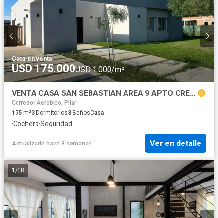
Casa
·
en venta
USD 175.000
USD 1.000/m²
VENTA CASA SAN SEBASTIAN AREA 9 APTO CREDITO
Corredor Aerobico, Pilar
175
m²
3
Dormitorios
3
Baños
Casa
·
Cochera
·
Seguridad
Ver en detalle
Actualizado hace 3 semanas
1
/
18