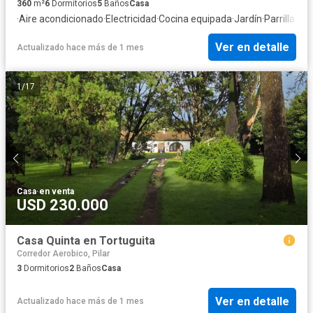
360
m²
6
Dormitorios
5
Baños
Casa
·
Aire acondicionado
·
Electricidad
·
Cocina equipada
·
Jardín
·
Parrilla
·
Cal
Ver en detalle
Actualizado hace más de 1 mes
1
/
17
Casa
·
en venta
USD 230.000
Casa Quinta en Tortuguita
Corredor Aerobico, Pilar
3
Dormitorios
2
Baños
Casa
Ver en detalle
Actualizado hace más de 1 mes