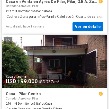
Casa en Venta en Ayres De Pilar, Pilar, G.B.A. Zona Norte, Argentina
Corredor Aerobico, Pilar
287
m²
4
Dormitorios
5
Baños
Casa
·
Cochera
·
Zona para niños
·
Parrilla
·
Calefacción
·
Cuarto de servicio
·
Ag
Ver en detalle
Actualizado hace 1 semana
1
/
2
Casa
·
en venta
USD 199.000
USD 737/m²
Casa - Pilar Centro
Corredor Aerobico, Pilar
270
m²
3
Dormitorios
3
Baños
Casa
·
Balcón
·
Cochera
·
Jardín
·
Parrilla
·
Pileta