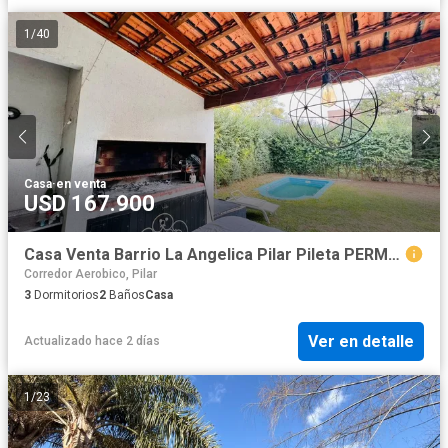
1
/
40
Casa
·
en venta
USD 167.900
Casa Venta Barrio La Angelica Pilar Pileta PERMUTA
Corredor Aerobico, Pilar
3
Dormitorios
2
Baños
Casa
Ver en detalle
Actualizado hace 2 días
1
/
23