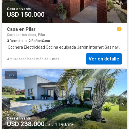
Casa
·
en venta
USD 150.000
Casa en Pilar
Corredor Aerobico, Pilar
3
Dormitorios
2
Baños
Casa
·
Cochera
·
Electricidad
·
Cocina equipada
·
Jardín
·
Internet
·
Gas natural
·
A
Ver en detalle
Actualizado hace más de 1 mes
1
/
32
Casa
·
en venta
USD 238.000
USD 1.190/m²