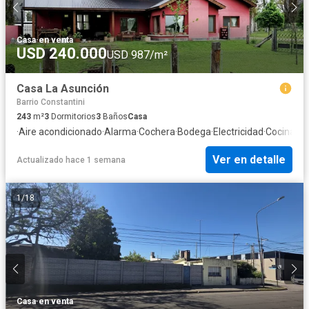
Casa
·
en venta
USD 240.000
USD 987/m²
Casa La Asunción
Barrio Constantini
243
m²
3
Dormitorios
3
Baños
Casa
·
Aire acondicionado
·
Alarma
·
Cochera
·
Bodega
·
Electricidad
·
Cocina eq
Ver en detalle
Actualizado hace 1 semana
1
/
18
Casa
·
en venta