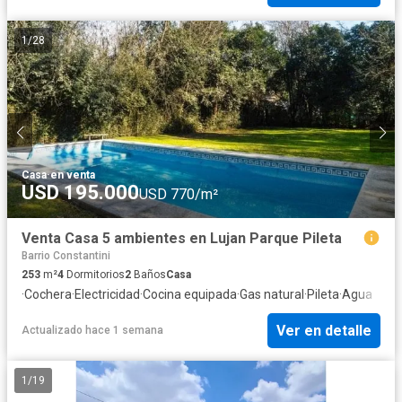
1
/
28
Casa
·
en venta
USD 195.000
USD 770/m²
Venta Casa 5 ambientes en Lujan Parque Pileta
Barrio Constantini
253
m²
4
Dormitorios
2
Baños
Casa
·
Cochera
·
Electricidad
·
Cocina equipada
·
Gas natural
·
Pileta
·
Agua
Ver en detalle
Actualizado hace 1 semana
1
/
19