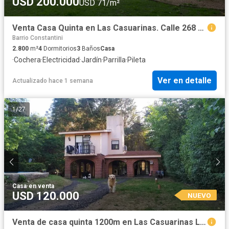
USD 200.000
USD 71/m²
Venta Casa Quinta en Las Casuarinas. Calle 268 esq 247
Barrio Constantini
2.800
m²
4
Dormitorios
3
Baños
Casa
·
Cochera
·
Electricidad
·
Jardín
·
Parrilla
·
Pileta
Ver en detalle
Actualizado hace 1 semana
1
/
27
Casa
·
en venta
USD 120.000
NUEVO
Venta de casa quinta 1200m en Las Casuarinas Lujan