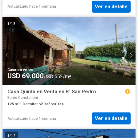
Ver en detalle
Actualizado hace 1 semana
1
/
18
Casa
·
en venta
USD 69.000
USD 552/m²
Casa Quinta en Venta en B° San Pedro
Barrio Constantini
125
m²
1
Dormitorio
2
Baños
Casa
Ver en detalle
Actualizado hace 1 semana
1
/
12