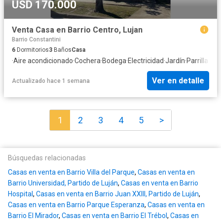
USD 170.000
Venta Casa en Barrio Centro, Lujan
Barrio Constantini
6
Dormitorios
3
Baños
Casa
·
Aire acondicionado
·
Cochera
·
Bodega
·
Electricidad
·
Jardín
·
Parrilla
·
Gas
Ver en detalle
Actualizado hace 1 semana
1
2
3
4
5
>
Búsquedas relacionadas
Casas en venta en Barrio Villa del Parque
,
Casas en venta en
Barrio Universidad, Partido de Luján
,
Casas en venta en Barrio
Hospital
,
Casas en venta en Barrio Juan XXIII, Partido de Luján
,
Casas en venta en Barrio Parque Esperanza
,
Casas en venta en
Barrio El Mirador
,
Casas en venta en Barrio El Trébol
,
Casas en