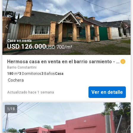
Casa
·
en venta
USD 126.000
USD 700/m²
Hermosa casa en venta en el barrio sarmiento - Lujan
Barrio Constantini
180
m²
3
Dormitorios
3
Baños
Casa
·
Cochera
Ver en detalle
Actualizado hace 1 semana
1
/
18