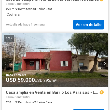
Barrio Constantini
220
m²
2
Dormitorios
3
Baños
Casa
·
Cochera
Ver en detalle
Actualizado hace 1 semana
1
/
17
Casa
·
en venta
USD 59.000
USD 295/m²
Casa amplia en Venta en Barrio Los Paraisos - Lujan
Barrio Constantini
200
m²
2
Dormitorios
2
Baños
Casa