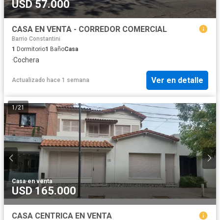
USD 57.000
CASA EN VENTA - CORREDOR COMERCIAL
Barrio Constantini
1
Dormitorio
1
Baño
Casa
·
Cochera
Ver en detalle
Actualizado hace 1 semana
1
/
21
Casa
·
en venta
USD 165.000
CASA CENTRICA EN VENTA