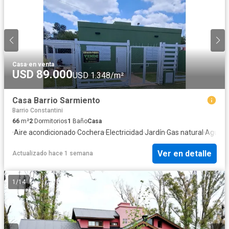
Casa
·
en venta
USD 89.000
USD 1.348/m²
Casa Barrio Sarmiento
Barrio Constantini
66
m²
2
Dormitorios
1
Baño
Casa
·
Aire acondicionado
·
Cochera
·
Electricidad
·
Jardín
·
Gas natural
·
Agua
·
P
Ver en detalle
Actualizado hace 1 semana
1
/
14