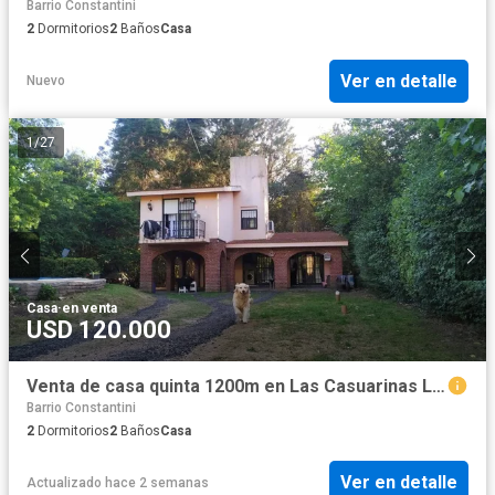
Barrio Constantini
2
Dormitorios
2
Baños
Casa
Ver en detalle
Nuevo
1
/
27
Casa
·
en venta
USD 120.000
Venta de casa quinta 1200m en Las Casuarinas Lujan
Barrio Constantini
2
Dormitorios
2
Baños
Casa
Ver en detalle
Actualizado hace 2 semanas