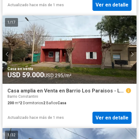
Ver en detalle
Actualizado hace más de 1 mes
1
/
17
Casa
·
en venta
USD 59.000
USD 295/m²
Casa amplia en Venta en Barrio Los Paraisos - Lujan
Barrio Constantini
200
m²
2
Dormitorios
2
Baños
Casa
Ver en detalle
Actualizado hace más de 1 mes
1
/
32