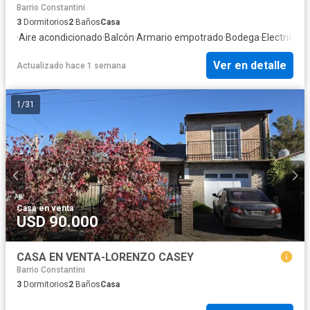
Barrio Constantini
3
Dormitorios
2
Baños
Casa
·
Aire acondicionado
·
Balcón
·
Armario empotrado
·
Bodega
·
Electricida
Ver en detalle
Actualizado hace 1 semana
1
/
31
Casa
·
en venta
USD 90.000
CASA EN VENTA-LORENZO CASEY
Barrio Constantini
3
Dormitorios
2
Baños
Casa