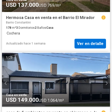
Casa
·
en venta
USD 137.000
USD 769/m²
Hermosa Casa en venta en el Barrio El Mirador
Barrio Constantini
178
m²
3
Dormitorios
2
Baños
Casa
·
Cochera
Ver en detalle
Actualizado hace 1 semana
1
/
20
Casa
·
en venta
USD 149.000
USD 1.064/m²