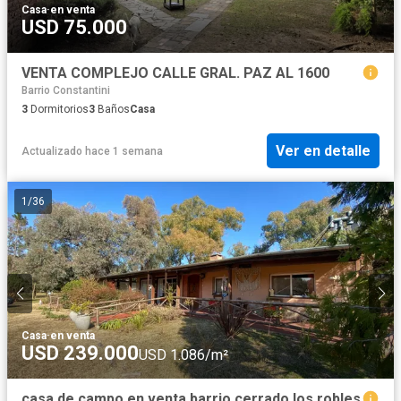
Casa
·
en venta
USD 75.000
VENTA COMPLEJO CALLE GRAL. PAZ AL 1600
Barrio Constantini
3
Dormitorios
3
Baños
Casa
Ver en detalle
Actualizado hace 1 semana
1
/
36
Casa
·
en venta
USD 239.000
USD 1.086/m²
casa de campo en venta barrio cerrado los robles