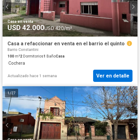
Casa
·
en venta
USD 42.000
USD 420/m²
Casa a refaccionar en venta en el barrio el quinto
Barrio Constantini
100
m²
2
Dormitorios
1
Baño
Casa
·
Cochera
Ver en detalle
Actualizado hace 1 semana
1
/
27