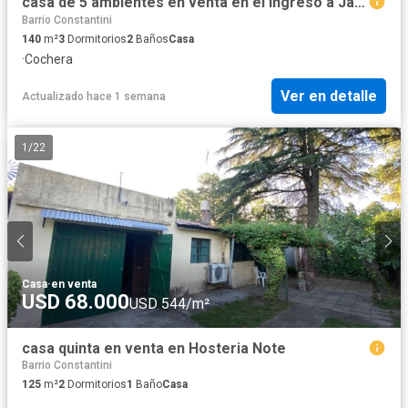
casa de 5 ambientes en venta en el ingreso a Jauregui - Lujan
Barrio Constantini
140
m²
3
Dormitorios
2
Baños
Casa
·
Cochera
Ver en detalle
Actualizado hace 1 semana
1
/
22
Casa
·
en venta
USD 68.000
USD 544/m²
casa quinta en venta en Hosteria Note
Barrio Constantini
125
m²
2
Dormitorios
1
Baño
Casa