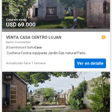
Casa
·
en venta
USD 69.000
VENTA CASA CENTRO LUJAN
Barrio Constantini
2
Dormitorios
1
Baño
Casa
·
Cochera
·
Cocina equipada
·
Jardín
·
Gas natural
·
Patio
Ver en detalle
Actualizado hace 1 semana
1
/
9