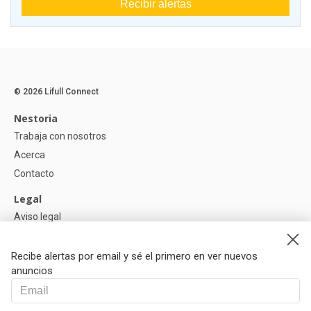
Recibir alertas
© 2026 Lifull Connect
Nestoria
Trabaja con nosotros
Acerca
Contacto
Legal
Aviso legal
Política de Privacidad
Política de Cookies
Recibe alertas por email y sé el primero en ver nuevos
anuncios
Ayuda
Preguntas