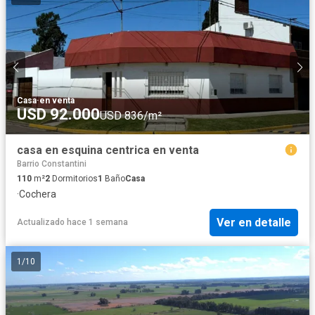
Casa
·
en venta
USD 92.000
USD 836/m²
casa en esquina centrica en venta
Barrio Constantini
110
m²
2
Dormitorios
1
Baño
Casa
·
Cochera
Ver en detalle
Actualizado hace 1 semana
1
/
10