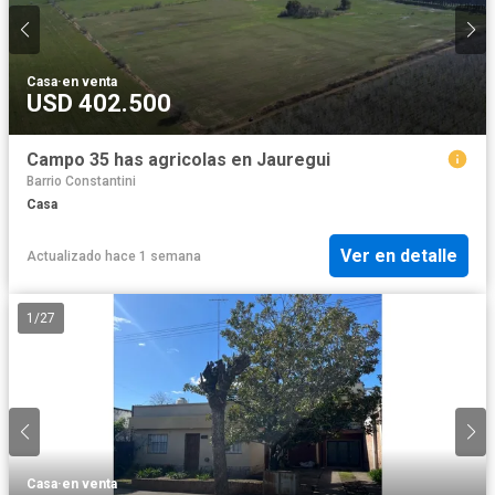
Casa
·
en venta
USD 402.500
Campo 35 has agricolas en Jauregui
Barrio Constantini
Casa
Ver en detalle
Actualizado hace 1 semana
1
/
27
Casa
·
en venta