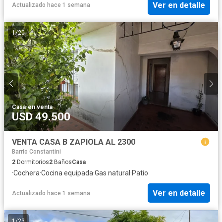
Ver en detalle
Actualizado hace 1 semana
1
/
20
Casa
·
en venta
USD 49.500
VENTA CASA B ZAPIOLA AL 2300
Barrio Constantini
2
Dormitorios
2
Baños
Casa
·
Cochera
·
Cocina equipada
·
Gas natural
·
Patio
Ver en detalle
Actualizado hace 1 semana
1
/
23