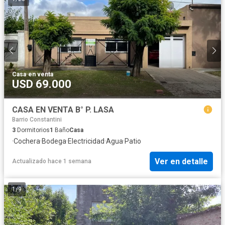
Casa
·
en venta
USD 69.000
CASA EN VENTA B° P. LASA
Barrio Constantini
3
Dormitorios
1
Baño
Casa
·
Cochera
·
Bodega
·
Electricidad
·
Agua
·
Patio
Ver en detalle
Actualizado hace 1 semana
1
/
9