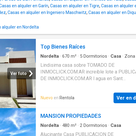
Casas en alquiler en Garín
,
Casas en alquiler en Tigre
,
Casas en alquiler 
dez
,
Casas en alquiler en Ingeniero Maschwitz
,
Casas en alquiler en Diq
alquiler en Nordelta
Top Bienes Raíces
Nordelta
·
670
m²
·
5
Dormitorios
·
Casa
·
Zona
secado
Lindisima casa sobre TOMADO DE
INMOCLICK.COM.AR increible lote a PUBLI
Ver foto
DE INMOCLICK.COM.AR l agua en Sant
PUBLICACION DE INMOCLICK.COM.AR a Ana
inmej CONTENIDO DE INMOCLICK.COM.AR o
Ver en d
Nuevo
en
Rentola
esp CONTENIDO PROPIEDAD DE
INMOCLICK.COM.AR ejo de agua y orie SUS
DE INMOCLICK.COM.AR ntacion Norte. P
MANSION PROPIEDADES
CONTENIDO PROPIEDAD DE INMOCLICK.C
B: Living comed COPIADO DE INMOCLICK.
Nordelta
·
480
m²
·
2
Dormitorios
·
Casa
or con doble al VEA ESTA PUBLICACION
Alucinante Casa PUBLICACION DE