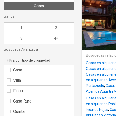
Casas
Baños
1
2
3
4+
Búsqueda Avanzada
Búsquedas relaci
Filtra por tipo de propiedad
Casas en alquiler
Casas en alquiler
Casa
Casas en alquiler 
Villa
en alquiler en Ave
Portezuelo
,
Casas 
Finca
Avenida Agustín M
Casas en alquiler
Casa Rural
en alquiler en Pab
Ricardo Rojas
,
Cas
Quinta
alquiler en Victor