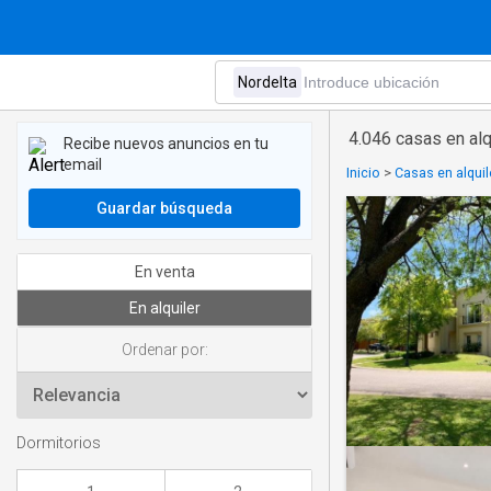
4.046 casas en alq
Recibe nuevos anuncios en tu
email
Inicio
>
Casas en alquil
Guardar búsqueda
En venta
En alquiler
Ordenar por:
Dormitorios