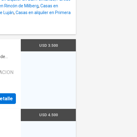
en Rincón de Milberg
,
Casas en
ue Luján
,
Casas en alquiler en Primera
USD 3.500
 de
CACION
. Con
rable
etalle
TRAIDO
USD 4.500
OM.AR
COM.AR