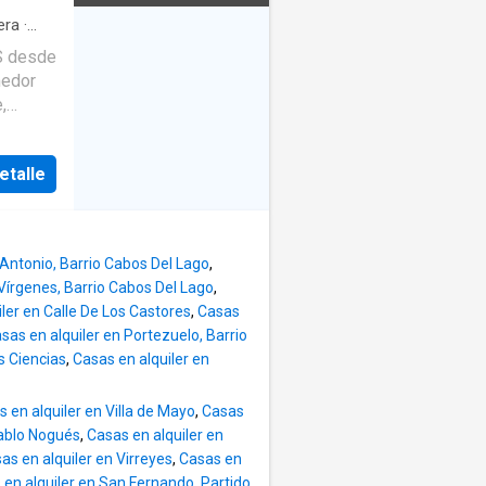
ION DE
.AR es
era
·
 desde
nal
s alt
medor
 y
,
de
NIDO
e
ocina j
etalle
ma
ibución,
rds, y
ección
 una de
ily
Antonio, Barrio Cabos Del Lago
,
on deck
M.AR
Vírgenes, Barrio Cabos Del Lago
,
led,
ler en Calle De Los Castores
,
Casas
oseras,
TENIDO
sas en alquiler en Portezuelo, Barrio
propia,
s Ciencias
,
Casas en alquiler en
rto
 de ser
ientes
 en alquiler en Villa de Mayo
,
Casas
cho en
Pablo Nogués
,
Casas en alquiler en
ASCOTAS
as en alquiler en Virreyes
,
Casas en
 en alquiler en San Fernando, Partido