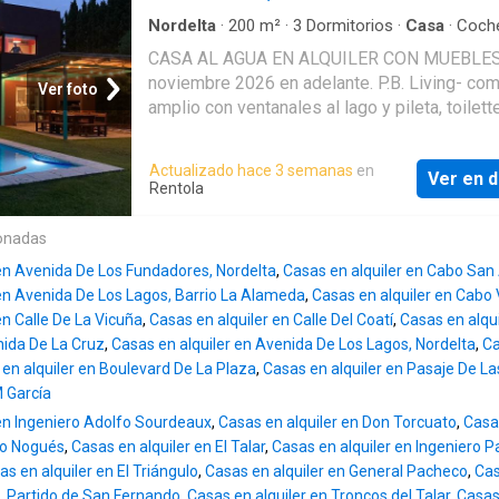
come TOMADO DE INMOCLICK.COM.AR dor,
INMOCLICK.COM.AR sobre un lot PUBLICAC
ventanal PUBLICACION DE INMOCLICK.COM
Nordelta
·
200
m²
·
3
Dormitorios
·
Casa
·
Coch
INMOCLICK.COM.AR e con salida directa
Balcón
·
Zona de secado
·
Parrilla
·
Pileta
muy amplios VEA ESTA PUBLICACION
CASA AL AGUA EN ALQUILER CON MUEBLES
PUBLICACION DE INMOCLICK.COM.AR al ca
ACTUALIZADA EN INMOCLICK.COM.AR techo
noviembre 2026 en adelante. P.B. Living- co
navegabl TOMADO DE INMOCLICK.COM.AR e
Ver foto
PUBLICACION DE INMOCLICK.COM.AR os
amplio con ventanales al lago y pileta, toilette
amarra propia CONTENIDO PROPIEDAD DE
Chimenea Ga PUBLICACION DE
cocina con comedor diario. Lavadero y baño 
INMOCLICK.COM.AR con acc
INMOCLICK.COM.AR lería techada T CONTE
servicio con ingreso independiente. P.A. Suit
Actualizado hace 3 semanas
en
PROPIEDAD DE INMOCLICK.COM.AR oliete C
Ver en d
principal con balcón con vista al lago con ca
Rentola
VEA ESTA PUBLICACION ACTUALIZADA EN
super king size, vestidor y baño, hall de distr
INMOCLICK.COM.AR honson Todo eléctri
2 dormitorios con sommier de 2 plazas, placa
onadas
CONTENIDO DE INMOCLICK.COM.AR co Conf
un baño completo. EXT Dos amplias galerías,
a ga TOMADO DE INMOCLICK.COM.AR s Fam
 en Avenida De Los Fundadores, Nordelta
,
Casas en alquiler en Cabo San 
ellas con salida desde la cocina. de 80 m2 c
Cuarto de PUBLICACION DE INMOCLICK.CO
 en Avenida De Los Lagos, Barrio La Alameda
,
Casas en alquiler en Cabo 
de madera, parrilla, pileta con iluminación de 
servicio co CONTENIDO PROPIEDAD DE
en Calle De La Vicuña
,
Casas en alquiler en Calle Del Coatí
,
Casas en alqui
parque con arboleda y plantas, hamacas, rep
INMOCLICK.COM.AR mpleto Lavadero CON
nida De La Cruz
,
Casas en alquiler en Avenida De Los Lagos, Nordelta
,
Ca
fogonero con sillas bajo sauce, costa al lago 
PROPIEDAD DE INMOCLICK.COM.AR grande
en alquiler en Boulevard De La Plaza
,
Casas en alquiler en Pasaje De La
muelle con rampa y kayak. Garage semi cubie
Entrada SUSTRAIDO DE INMOCLICK.COM.AR
 García
para 2 autos. A.A individual en todos los amb
 en Ingeniero Adolfo Sourdeaux
,
Casas en alquiler en Don Torcuato
,
Casas
incluyendo living, cocina. Ventiladores de te
lo Nogués
,
Casas en alquiler en El Talar
,
Casas en alquiler en Ingeniero 
suite principal y living. NO SE ACEPTAN M
as en alquiler en El Triángulo
,
Casas en alquiler en General Pacheco
,
Cas
ia, Partido de San Fernando
,
Casas en alquiler en Troncos del Talar
,
Casas