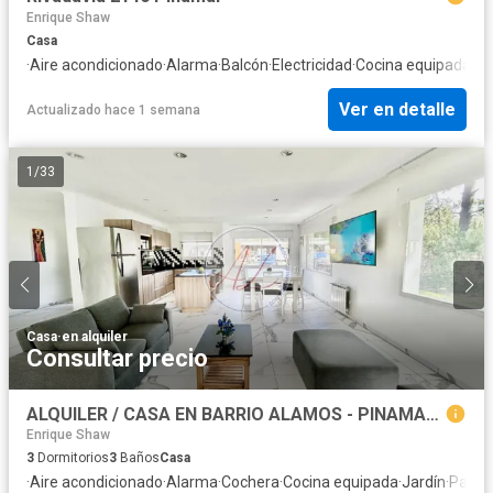
Enrique Shaw
Casa
·
Aire acondicionado
·
Alarma
·
Balcón
·
Electricidad
·
Cocina equipada
·
Ja
Ver en detalle
Actualizado hace 1 semana
1
/
33
Casa
·
en alquiler
Consultar precio
ALQUILER / CASA EN BARRIO ALAMOS - PINAMAR NORTE
Enrique Shaw
3
Dormitorios
3
Baños
Casa
·
Aire acondicionado
·
Alarma
·
Cochera
·
Cocina equipada
·
Jardín
·
Parrill