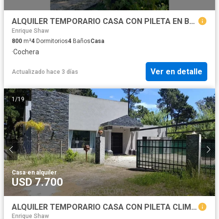
ALQUILER TEMPORARIO CASA CON PILETA EN BARRIO NAYADES PINAMAR
Enrique Shaw
800
m²
4
Dormitorios
4
Baños
Casa
·
Cochera
Ver en detalle
Actualizado hace 3 días
1
/
19
Casa
·
en alquiler
USD 7.700
ALQUILER TEMPORARIO CASA CON PILETA CLIMATIZADA
Enrique Shaw