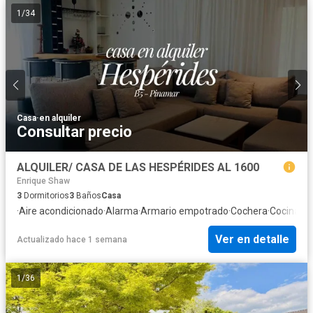
1
/
34
Casa
·
en alquiler
Consultar precio
ALQUILER/ CASA DE LAS HESPÉRIDES AL 1600
Enrique Shaw
3
Dormitorios
3
Baños
Casa
·
Aire acondicionado
·
Alarma
·
Armario empotrado
·
Cochera
·
Cocina e
Ver en detalle
Actualizado hace 1 semana
1
/
36