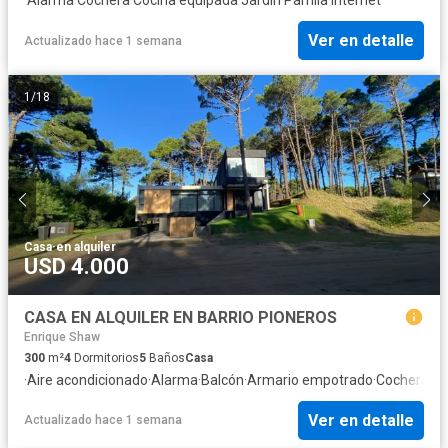
Ver en detalle
Actualizado hace 1 semana
1
/
18
Casa
·
en alquiler
USD 4.000
CASA EN ALQUILER EN BARRIO PIONEROS
Enrique Shaw
300
m²
4
Dormitorios
5
Baños
Casa
·
Aire acondicionado
·
Alarma
·
Balcón
·
Armario empotrado
·
Cochera
·
B
Ver en detalle
Actualizado hace 1 semana