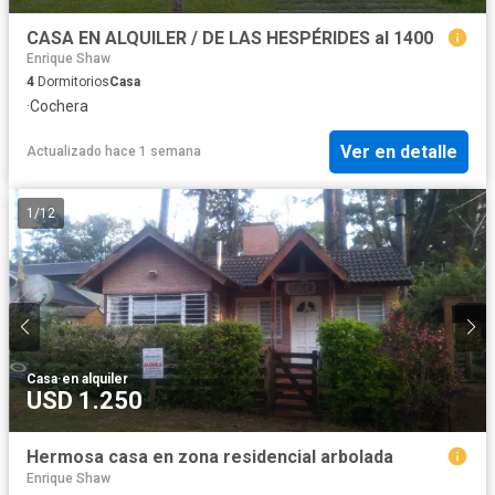
CASA EN ALQUILER / DE LAS HESPÉRIDES al 1400
Enrique Shaw
4
Dormitorios
Casa
·
Cochera
Ver en detalle
Actualizado hace 1 semana
1
/
12
Casa
·
en alquiler
USD 1.250
Hermosa casa en zona residencial arbolada
Enrique Shaw