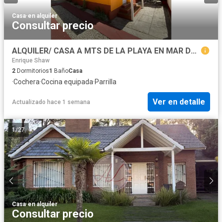
Casa
·
en alquiler
Consultar precio
ALQUILER/ CASA A MTS DE LA PLAYA EN MAR DE OSTENDE
Enrique Shaw
2
Dormitorios
1
Baño
Casa
·
Cochera
·
Cocina equipada
·
Parrilla
Ver en detalle
Actualizado hace 1 semana
1
/
27
Casa
·
en alquiler
Consultar precio