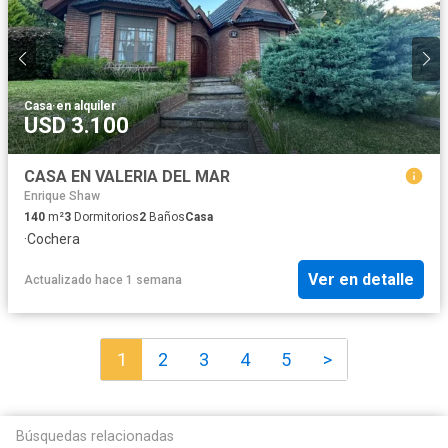
Casa
·
en alquiler
USD 3.100
CASA EN VALERIA DEL MAR
Enrique Shaw
140
m²
3
Dormitorios
2
Baños
Casa
·
Cochera
Ver en detalle
Actualizado hace 1 semana
1
2
3
4
5
>
Búsquedas relacionadas