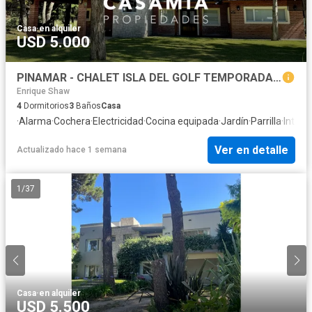
Casa
·
en alquiler
USD 5.000
PINAMAR - CHALET ISLA DEL GOLF TEMPORADA 2027
Enrique Shaw
4
Dormitorios
3
Baños
Casa
·
Alarma
·
Cochera
·
Electricidad
·
Cocina equipada
·
Jardín
·
Parrilla
·
Intern
Ver en detalle
Actualizado hace 1 semana
1
/
37
Casa
·
en alquiler
USD 5.500