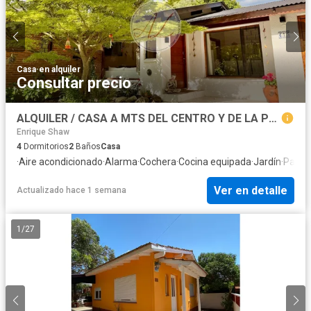
Casa
·
en alquiler
Consultar precio
ALQUILER / CASA A MTS DEL CENTRO Y DE LA PLAYA
Enrique Shaw
4
Dormitorios
2
Baños
Casa
·
Aire acondicionado
·
Alarma
·
Cochera
·
Cocina equipada
·
Jardín
·
Parrill
Ver en detalle
Actualizado hace 1 semana
1
/
27