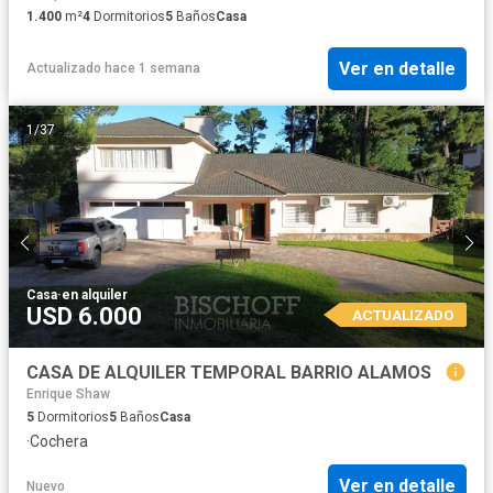
1.400
m²
4
Dormitorios
5
Baños
Casa
Ver en detalle
Actualizado hace 1 semana
1
/
37
Casa
·
en alquiler
USD 6.000
ACTUALIZADO
CASA DE ALQUILER TEMPORAL BARRIO ALAMOS
Enrique Shaw
5
Dormitorios
5
Baños
Casa
·
Cochera
Ver en detalle
Nuevo