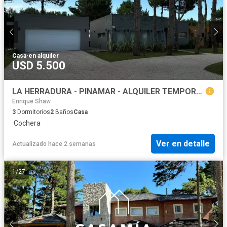
Casa
·
en alquiler
USD 5.500
LA HERRADURA - PINAMAR - ALQUILER TEMPORADA 2025/2026
Enrique Shaw
3
Dormitorios
2
Baños
Casa
·
Cochera
Ver en detalle
Actualizado hace 2 semanas
1
/
27