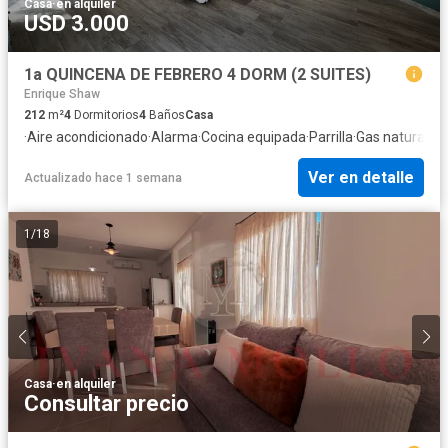
Casa
·
en alquiler
USD 3.000
1a QUINCENA DE FEBRERO 4 DORM (2 SUITES)
Enrique Shaw
212
m²
4
Dormitorios
4
Baños
Casa
·
Aire acondicionado
·
Alarma
·
Cocina equipada
·
Parrilla
·
Gas natural
Ver en detalle
Actualizado hace 1 semana
1
/
18
Casa
·
en alquiler
Consultar precio