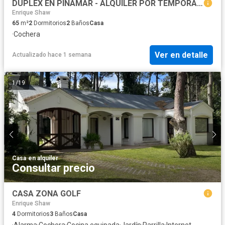
DUPLEX EN PINAMAR - ALQUILER POR TEMPORADA - JASON 1502
Enrique Shaw
65
m²
2
Dormitorios
2
Baños
Casa
·
Cochera
Ver en detalle
Actualizado hace 1 semana
1
/
19
Casa
·
en alquiler
Consultar precio
CASA ZONA GOLF
Enrique Shaw
4
Dormitorios
3
Baños
Casa
·
Alarma
·
Cochera
·
Cocina equipada
·
Jardín
·
Parrilla
·
Internet