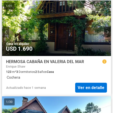
1
/
21
Casa
·
en alquiler
USD 1.690
HERMOSA CABAÑA EN VALERIA DEL MAR
Enrique Shaw
123
m²
3
Dormitorios
2
Baños
Casa
·
Cochera
Ver en detalle
Actualizado hace 1 semana
1
/
30