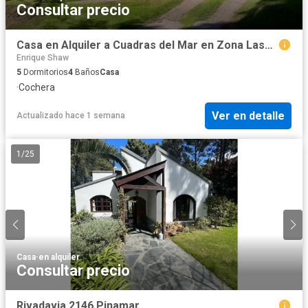
Consultar precio
Casa en Alquiler a Cuadras del Mar en Zona Lasalles
Enrique Shaw
5
Dormitorios
4
Baños
Casa
·
Cochera
Ver en detalle
Actualizado hace 1 semana
1
/
25
Casa
·
en alquiler
Consultar precio
Rivadavia 2146 Pinamar