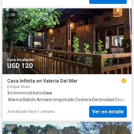
1
/
38
Casa
·
en alquiler
USD 120
Casa Infinita en Valeria Del Mar
Enrique Shaw
3
Dormitorios
2
Baños
Casa
·
Alarma
·
Balcón
·
Armario empotrado
·
Cochera
·
Electricidad
·
Cocina eq
Ver en detalle
Actualizado hace 1 semana
1
/
37