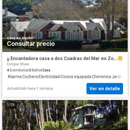
Casa
·
en alquiler
Consultar precio
¡¡ Encantadora casa a dos Cuadras del Mar en Zona Golf !!
Enrique Shaw
4
Dormitorios
3
Baños
Casa
·
Alarma
·
Cochera
·
Electricidad
·
Cocina equipada
·
Chimenea
·
Jardín
·
Par
Ver en detalle
Actualizado hace 1 semana
1
/
28