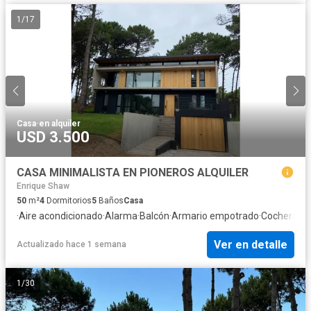
1
/
17
Casa
·
en alquiler
USD 3.500
CASA MINIMALISTA EN PIONEROS ALQUILER
Enrique Shaw
50
m²
4
Dormitorios
5
Baños
Casa
·
Aire acondicionado
·
Alarma
·
Balcón
·
Armario empotrado
·
Cochera
·
El
Ver en detalle
Actualizado hace 1 semana
1
/
30