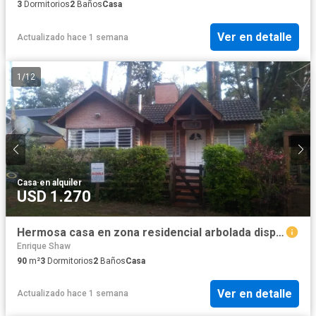
3
Dormitorios
2
Baños
Casa
Ver en detalle
Actualizado hace 1 semana
1
/
12
Casa
·
en alquiler
USD 1.270
Hermosa casa en zona residencial arbolada disponible febrero
Enrique Shaw
90
m²
3
Dormitorios
2
Baños
Casa
Ver en detalle
Actualizado hace 1 semana