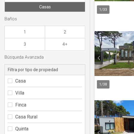
Casas
1
/
33
Baños
1
2
3
4+
Búsqueda Avanzada
Filtra por tipo de propiedad
Casa
1
/
38
Villa
Finca
Casa Rural
Quinta