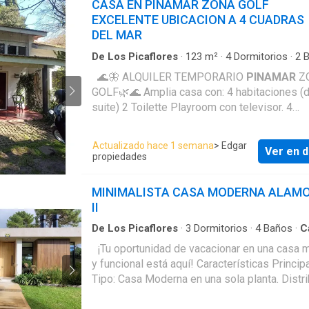
CASA EN PINAMAR ZONA GOLF
EXCELENTE UBICACION A 4 CUADRAS
DEL MAR
De Los Picaflores
·
123
m²
·
4
Dormitorios
·
2
B
Casa
·
Cochera
🌊🦋 ALQUILER TEMPORARIO
PINAMAR
Z
GOLF🌿🌊 Amplia casa con: 4 habitaciones (dos en
suite) 2 Toilette Playroom con televisor. 4
televisores en total Comedor equipado para 8
personas Completó con vajilla. Cocina amplia, con
Actualizado hace 1 semana
> Edgar
Ver en d
freezer, heladera, cocina industrial, etc Living
propiedades
cómodo y luminoso Patio externo a la calle y patio
interno cerrado Parrilla para 12 personas Cochera
MINIMALISTA CASA MODERNA ALAM
para dos autos Wi-Fi con fibra óptica Alarma A 2
II
cuadras de show, a 2 cuadras de supermerca
farmacia, panadería, casa de comidas y a 4 c
De Los Picaflores
·
3
Dormitorios
·
4
Baños
·
C
Cochera
de la playa, zona cocodrilo o UFO point.
¡Tu oportunidad de vacacionar en una casa moderna
y funcional está aquí! Características Principales:
Tipo: Casa Moderna en una sola planta. Distribución:
Dormitorio Principal en Suite: Con baño priva