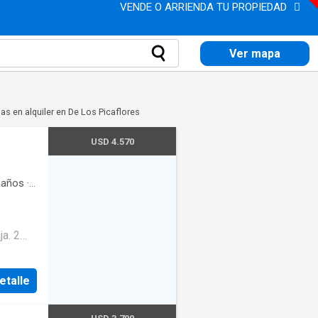
VENDE O ARRIENDA TU PROPIEDAD
Ver mapa
as en alquiler en De Los Picaflores
USD 4.570
años
·
. 2
tan
 la
etalle