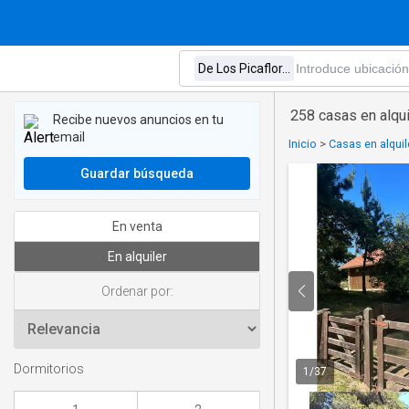
258 casas en alqui
Recibe nuevos anuncios en tu
email
Inicio
>
Casas en alquil
Guardar búsqueda
En venta
En alquiler
Ordenar por:
Dormitorios
1
/
37