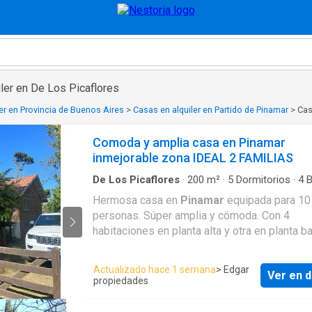
ler en De Los Picaflores
er en Provincia de Buenos Aires
>
Casas en alquiler en Partido de Pinamar
>
Cas
Comoda y amplia casa en Pinamar
inmejorable zona IDEAL 2 FAMILIAS
De Los Picaflores
·
200
m²
·
5
Dormitorios
·
4
B
Casa
Hermosa casa en
Pinamar
equipada para 10
personas. Súper amplia y cómoda. Con 4
habitaciones en planta alta y otra en planta baja
baños en planta alta y 1 un baño en planta baja. A 
solo 1 cuadra del centro de
Pinamar
y a 3 de
Actualizado hace 1 semana
> Edgar
Ver en d
playa. Con patio con parrilla, mesa para sacar al
propiedades
exterior.